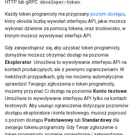
HTTP lub gRPC
developer-token
.
Każdy token programisty ma przypisany
poziom dostępu
,
który określa liczbę wywołań interfejsu API, jakie możesz
wykonać dziennie za pomocą tokena, oraz środowisko, w
którym możesz wywoływać interfejs API.
Gdy zarejestrujesz się, aby uzyskać token programisty,
domyślnie możesz otrzymać dostęp na poziomie
Eksplorator
. Umożliwia to wywoływanie interfejsu API na
kontach produkcyjnych, ale z pewnymi ograniczeniami. W
niektórych przypadkach, gdy nie możemy automatycznie
sprawdzić Twojego zgłoszenia o token programisty,
możemy przyznać Ci dostęp na poziomie
Konto testowe
.
Umożliwia to wywoływanie interfejsu API tylko na kontach
testowych. Aby usunąć ograniczenia dotyczące poziomów
dostępu eksploratora i konta testowego, musisz poprosić
o poziom dostępu
Podstawowy
lub
Standardowy
dla
swojego tokenu programisty. Gdy Twoje zgłoszenie o
token programisty zostanie sprawdzone i zatwierdzone,