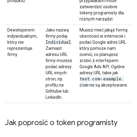
produktu
przypadkach może
zatwierdzić osobne
tokeny programisty dla
różnych narzędzi.
Deweloperem
Jako nazwę
Musisz mieć jakąś formę
indywidualnym,
firmy podaj
obecności w internecie i
Individual
który nie
.
podać Google adres URL
reprezentuje
Zamiast
który pomoże nam
firmy
adresu URL
ocenić, co planujesz
firmy możesz
zrobić z interfejsem
podać adresy
Google Ads API. Ogólne
URL innych
adresy URL takie jak
test
.
com
example
.
stron, np.
i
com
profilu na
nie są akceptowane.
GitHubie lub
LinkedIn.
Jak poprosić o token programisty