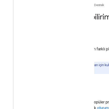
Ana Sayfa
Ürünler
Google Fit
Destek
Nasıl yardım alabiliri
Bu sayfada
Sorular ve öneriler
Sorunlar ve hatalar
Geliştiricilere destek sağlamak için farklı 
inceleyin.
Not:
Bu kanallar yalnızca
geliştirici
sorunları için ku
bağlantıları üzerinden gönderilmelidir.
Sorular ve öneriler
Teknik sorulara yanıt bulmak için popüler
ancak Google Hesabınızı kullanarak
oturum 