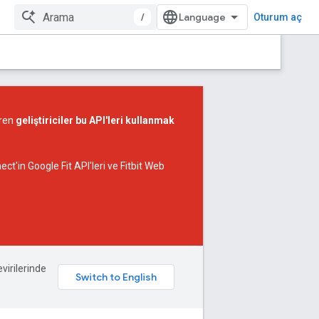
/
Oturum aç
aren
geliştiriciler bu API'leri kullanmak
ct'in Google Fit API'leri ve Fitbit Web
evirilerinde