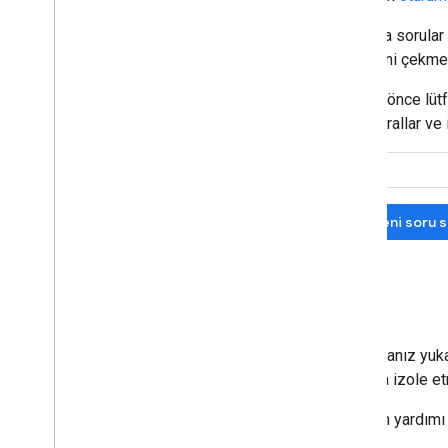
Stack Overflow'da çeşitli konularda sorular b
teknolojilerdeki uzmanların dikkatini çekmek
İlk kez yeni bir soru yayınlamadan önce lü
sağlamak için uymanız gereken kurallar ve ip
Mevcut soruları ara
Yeni soru 
Sorunlar ve hatalar
API ile ilgili bir hatayla karşılaştıysanız
gerekir. Sorunu mümkün olduğunca izole etme
Stack Overflow'dan ihtiyacınız olan yardı