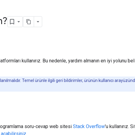
m?
platformları kullanırız. Bu nedenle, yardım almanın en iyi yolunu b
llanılmalıdır. Temel ürünle ilgili geri bildirimler, ürünün kullanıcı arayüzün
 programlama soru-cevap web sitesi
Stack Overflow
'u kullanırız.
açabilirsiniz
.