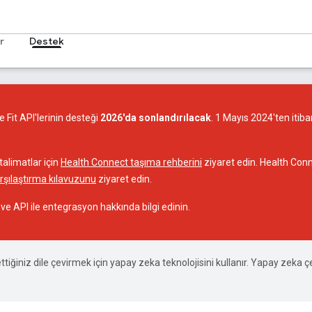
r
Destek
 Fit API'lerinin desteği
2026'da sonlandırılacak
. 1 Mayıs 2024'ten itib
talimatlar için
Health Connect taşıma rehberini
ziyaret edin. Health Conne
rşılaştırma kılavuzunu
ziyaret edin.
ve API ile entegrasyon hakkında bilgi edinin.
 ettiğiniz dile çevirmek için yapay zeka teknolojisini kullanır. Yapay zeka ç