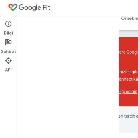
Fit
Ana Sayfa
Rehberler
Başvuru Kaynakları
Örnekle
Bilgi
Sohbet
Google Fit REST API de dahil olmak üzere Google
için kaydolamaz
.
API
Hangi API'ye veya platforma geçeceğinizle ilgili 
API'leriyle karşılaştırması için
Health Connect ka
Health Connect hakkında daha fazla bilgi edinin
Google, içerikleri tercih
hata olabilir.