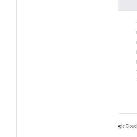
Información del producto
Guía de reclamo de verificación de datos
Android
Chrome
Firebase
Google Cloud