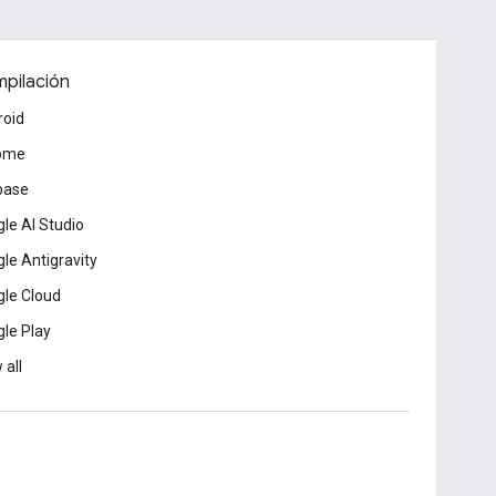
pilación
roid
ome
base
le AI Studio
le Antigravity
le Cloud
le Play
 all