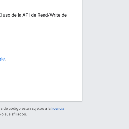
 El uso de la API de Read/Write de
gle
.
os de código están sujetos a la
licencia
 o sus afiliados.