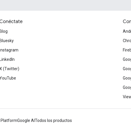
Conéctate
Com
Blog
And
Bluesky
Chr
Instagram
Fire
LinkedIn
Goog
X (Twitter)
Goog
YouTube
Goog
Goog
View
 Platform
Google AI
Todos los productos