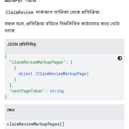
প্রতিক্রিয়া শরীর
ClaimReview
মার্কআপ তালিকা থেকে প্রতিক্রিয়া.
সফল হলে, প্রতিক্রিয়া বডিতে নিম্নলিখিত কাঠামোর সাথে ডেটা
থাকে:
JSON প্রতিনিধিত্ব
{
"claimReviewMarkupPages"
: 
[
{
object (
ClaimReviewMarkupPage
)
}
]
,
"nextPageToken"
: 
string
}
ক্ষেত্র
claim
Review
Markup
Pages[]