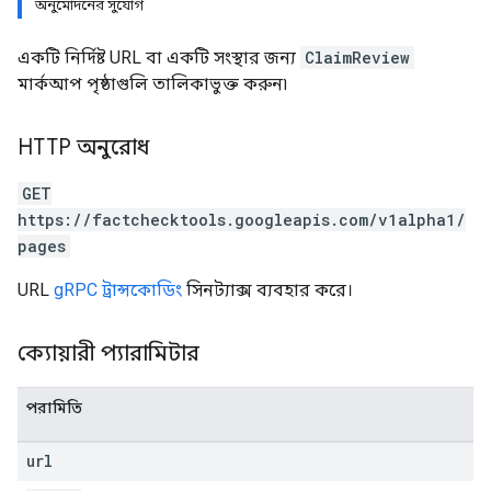
অনুমোদনের সুযোগ
একটি নির্দিষ্ট URL বা একটি সংস্থার জন্য
ClaimReview
মার্কআপ পৃষ্ঠাগুলি তালিকাভুক্ত করুন৷
HTTP অনুরোধ
GET
https://factchecktools.googleapis.com/v1alpha1/
pages
URL
gRPC ট্রান্সকোডিং
সিনট্যাক্স ব্যবহার করে।
ক্যোয়ারী প্যারামিটার
পরামিতি
url