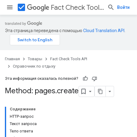
check_box
Fact Check Tools API
Войти
Эта страница переведена с помощью
Cloud Translation API
.
Главная
Товары
Fact Check Tools API
Справочник по отдыху
Эта информация оказалась полезной?
Method: pages
.
create
Содержание
HTTP-запрос
Текст запроса
Тело ответа