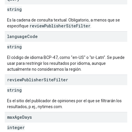
string
Es la cadena de consulta textual. Obligatorio, a menos que se
reviewPublisherSiteFilter
especifique
.
language
Code
string
El código de idioma BCP-47, como "en-US" o "sr-Latn". Se puede
usar para restringir los resultados por idioma, aunque
actualmente no consideramos la región.
review
Publisher
Site
Filter
string
Es el sitio del publicador de opiniones por el que se filtrarán los
resultados, p.ej., nytimes.com.
max
Age
Days
integer