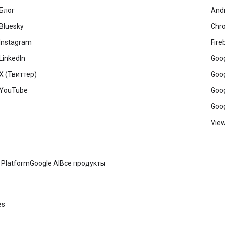
Блог
And
Bluesky
Chr
Instagram
Fire
LinkedIn
Goog
X (Твиттер)
Goog
YouTube
Goog
Goog
View
 Platform
Google AI
Все продукты
es