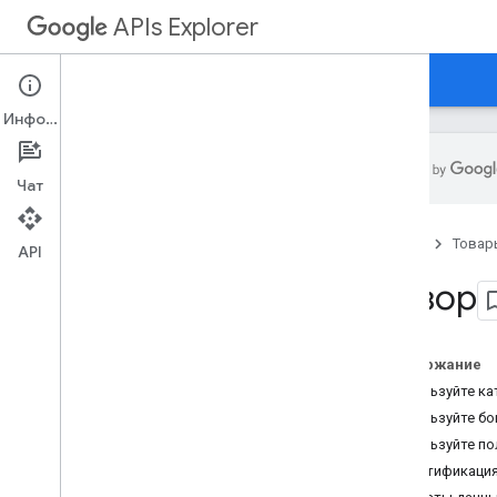
APIs Explorer
Каталог
Документация
Поддерживать
Информация
Чат
Обзор
,
Обзор
Главная
Товар
Отображение обозревателя API и
API
выполнение метода
Обзор
Тестирование с различными типами
учетных данных и областями
действия
Выполнение примеров кода
Содержание
Используйте ка
Используйте бо
Используйте по
Аутентификаци