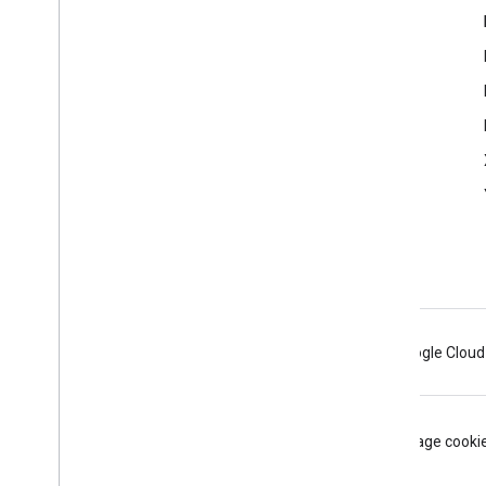
Google Developer Program
Google Developer Groups
Google Developer Experts
Accelerators
Google Cloud & NVIDIA
Android
Chrome
Firebase
Google Cloud
Условия использования
Конфиденциальность
Manage cooki