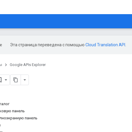
Эта страница переведена с помощью
Cloud Translation API
.
ы
Google APIs Explorer
талог
ковую панель
лноэкранную панель
я