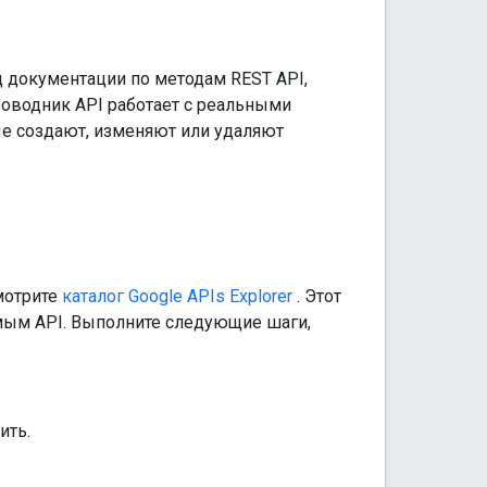
иц документации по методам REST API,
роводник API работает с реальными
ые создают, изменяют или удаляют
мотрите
каталог Google APIs Explorer
. Этот
мым API. Выполните следующие шаги,
ить.