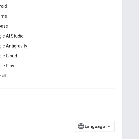
roid
ome
base
le AI Studio
le Antigravity
le Cloud
le Play
 all