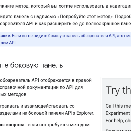
кните метод, который вы хотите использовать в навигаци
йдите панель с надписью «Попробуйте этот метод». Подро
озревателя API и как расширить ее до полноэкранной панел
ание.
Если вы не видите боковую панель обозревателя API, этот 
лем API.
йте боковую панель
обозреватель API отображается в правой
 справочной документации по API для
ых методов.
траивать и взаимодействовать со
зделами на боковой панели APIs Explorer:
ы запроса
, если это требуется методом.