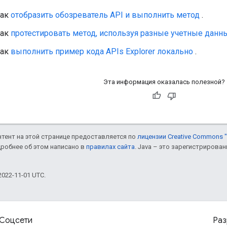
как
отобразить обозреватель API и выполнить метод
.
как
протестировать метод, используя разные учетные данны
как
выполнить пример кода APIs Explorer локально
.
Эта информация оказалась полезной?
онтент на этой странице предоставляется по
лицензии Creative Commons "
дробнее об этом написано в
правилах сайта
. Java – это зарегистрирова
022-11-01 UTC.
Соцсети
Раз