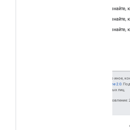
Узнайте, 
Узнайте, 
Узнайте, 
Если не указано иное, к
лицензии Apache 2.0
. По
аффилированных лиц.
Последнее обновление: 2
Полезные ссылки