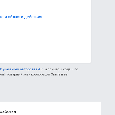
е и области действия
.
С указанием авторства 4.0"
, а примеры кода – по
нный товарный знак корпорации Oracle и ее
работка