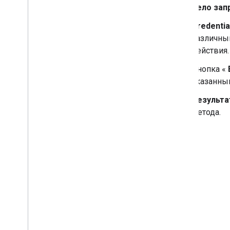
Тело зап
Credentia
различны
действия.
Кнопка «
указанны
Результа
метода.