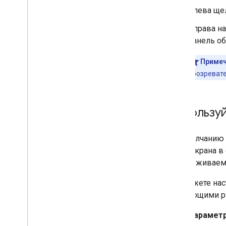
Слева щел
Справа на
панель об
Примеч
обозревате
Использу
По умолчанию 
части экрана в
поддерживаем
Вы можете нас
следующими ра
Параметр