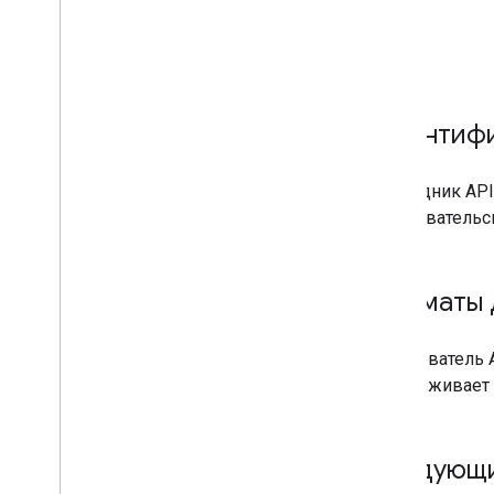
Аутентиф
Проводник API
пользовательс
Форматы 
Обозреватель 
поддерживает 
Следующи