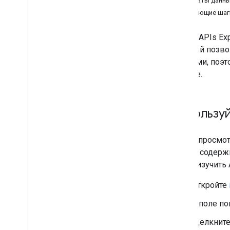
Форматы данн
Следующие шаг
Google APIs Ex
который позво
данными, поэт
данные.
Используй
Чтобы просмот
список содерж
чтобы изучить 
Откройте
В поле по
Щелкните 