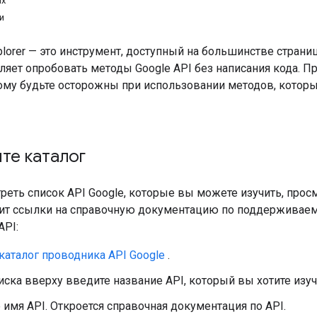
ых
и
plorer — это инструмент, доступный на большинстве стран
ляет опробовать методы Google API без написания кода. П
ому будьте осторожны при использовании методов, котор
те каталог
реть список API Google, которые вы можете изучить, прос
ит ссылки на справочную документацию по поддерживае
API:
каталог проводника API Google
.
иска вверху введите название API, который вы хотите изуч
имя API. Откроется справочная документация по API.