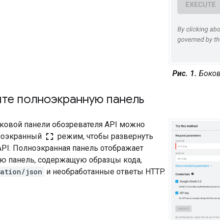
Рис. 1.
Боков
йте полноэкранную панель
оковой панели обозревателя API можно
fullscreen
ноэкранный
режим, чтобы развернуть
API. Полноэкранная панель отображает
ю панель, содержащую образцы кода,
ation/json
и необработанные ответы HTTP.