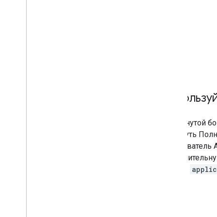
Использу
В свернутой б
щелкнуть Пол
обозреватель 
дополнительну
ответы
applic