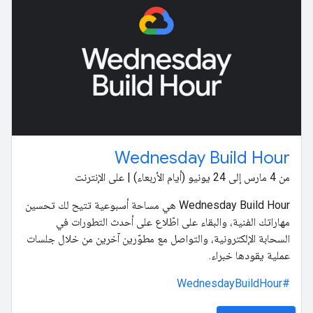
Wednesday Build Hour
من 4 مارس إلى 24 يونيو (أيام الأربعاء) | على الإنترنت
‫Wednesday Build Hour هي مساحة أسبوعية تتيح لك تحسين
مهاراتك الفنية، والبقاء على اطّلاع على أحدث التطورات في
السحابة الإلكترونية، والتواصل مع مطوّرين آخرين من خلال جلسات
عملية يقودها خبراء.
#WednesdayBuildHour