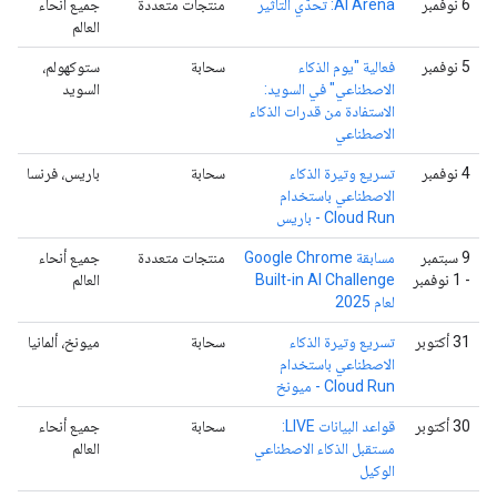
‫6 نوفمبر
AI Arena: تحدّي التأثير
منتجات متعددة
جميع أنحاء
العالم
‫5 نوفمبر
فعالية "يوم الذكاء
سحابة
ستوكهولم،
الاصطناعي" في السويد:
السويد
الاستفادة من قدرات الذكاء
الاصطناعي
‫4 نوفمبر
تسريع وتيرة الذكاء
سحابة
باريس، فرنسا
الاصطناعي باستخدام
Cloud Run - باريس
‫9 سبتمبر
مسابقة Google Chrome
منتجات متعددة
جميع أنحاء
- 1 نوفمبر
Built-in AI Challenge
العالم
لعام 2025
‫31 أكتوبر
تسريع وتيرة الذكاء
سحابة
ميونخ، ألمانيا
الاصطناعي باستخدام
Cloud Run - ميونخ
‫30 أكتوبر
قواعد البيانات LIVE:
سحابة
جميع أنحاء
مستقبل الذكاء الاصطناعي
العالم
الوكيل