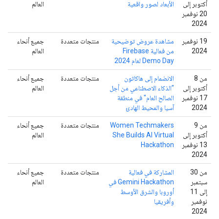
أكتوبر إلى
الأبعاد لصور واقعية
العالم
20 نوفمبر
2024
‫19 نوفمبر
مشاهدة عروض توضيحية
منتجات متعددة
جميع أنحاء
2024
من فعالية Firebase
العالم
Demo Day لعام 2024
من 8
الانضمام إلى هاكاثون
منتجات متعددة
جميع أنحاء
أكتوبر إلى
"الذكاء الاصطناعي من أجل
العالم
17 نوفمبر
الصالح العام" في منطقة
2024
آسيا والمحيط الهادئ
من 9
Women Techmakers
منتجات متعددة
جميع أنحاء
أكتوبر إلى
She Builds AI Virtual
العالم
13 نوفمبر
Hackathon
2024
من 30
المشاركة في فعالية
منتجات متعددة
جميع أنحاء
سبتمبر
Gemini Hackathon في
العالم
إلى 11
أوروبا والشرق الأوسط
نوفمبر
وأفريقيا
2024