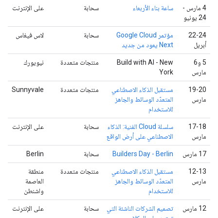
‫4 مارس -
ساعة بناء الأربعاء
سحابة
على الإنترنت
24 يونيو
‫22-24
مؤتمر Google Cloud
سحابة
لاس فيغاس
أبريل
Next يعود من جديد
‫5 و6
Build with AI - New
منتجات متعددة
نيويورك
مارس
York
‫19-20
مستقبل الذكاء الاصطناعي
منتجات متعددة
Sunnyvale
مارس
المتعدّد الوسائط والجاهز
للاستخدام
‫17-18
سلسلة Cloud الفنية: الذكاء
سحابة
على الإنترنت
مارس
الاصطناعي على أرض الواقع
‫17 مارس
Builders Day - Berlin
سحابة
Berlin
‫12-13
مستقبل الذكاء الاصطناعي
منتجات متعددة
منطقة
مارس
المتعدّد الوسائط والجاهز
العاصمة
للاستخدام
واشنطن
‫12 مارس
تصميم الشركات الناشئة التي
سحابة
على الإنترنت
تعتمد على الوكلاء