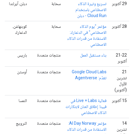
‫29 أكتوبر
تسريع وتيرة الذكاء
سحابة
دبلن، أيرلندا
الاصطناعي باستخدام
Cloud Run - دبلن
‫28 أكتوبر
مؤتمر "يوم الذكاء
سحابة
كوبنهاغن،
الاصطناعي" في الدنمارك:
الدنمارك
الاستفادة من قدرات الذكاء
الاصطناعي
‫21-22
بناء مستقبل العمل
منتجات متعددة
باريس
أكتوبر
21
‫Google Cloud Labs
منتجات متعددة
أوستن
تشرين
تقدّم: Agentverse
الأول
(أكتوبر)
‫15 أكتوبر
فعالية Live + Labs في
منتجات متعددة
النمسا
فيينا: إطلاق العنان لابتكارات
الذكاء الاصطناعي
‫14
مؤتمر AI Day Norway:
منتجات متعددة
النرويج
تشرين
الاستفادة من قدرات الذكاء