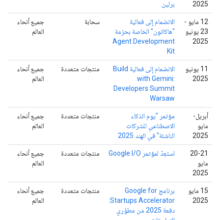
2025
برلين
‫12 مايو -
الانضمام إلى فعالية
سحابة
جميع أنحاء
23 يونيو
"هاكاثون" الخاصة بحزمة
العالم
Agent Development
2025
Kit
‫11 يونيو
الانضمام إلى فعالية Build
منتجات متعددة
جميع أنحاء
2025
with Gemini:
العالم
Developers Summit
Warsaw
أبريل-
مؤتمر "يوم الذكاء
منتجات متعددة
جميع أنحاء
مايو
الاصطناعي للشركات
العالم
2025
الناشئة" في الهند 2025
‫20-21
استعِدّ لمؤتمر Google I/O
منتجات متعددة
جميع أنحاء
مايو
العالم
2025
‫15 مايو
برنامج Google for
منتجات متعددة
جميع أنحاء
2025
Startups Accelerator:
العالم
دفعة 2025 من مطوّري
التطبيقات