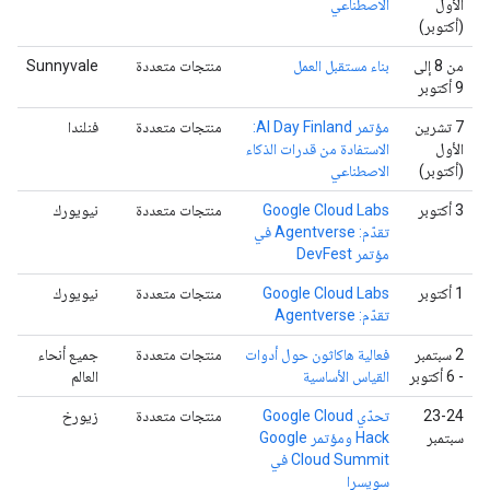
الأول
الاصطناعي
(أكتوبر)
من 8 إلى
بناء مستقبل العمل
منتجات متعددة
Sunnyvale
9 أكتوبر
‫7 تشرين
مؤتمر AI Day Finland:
منتجات متعددة
فنلندا
الأول
الاستفادة من قدرات الذكاء
(أكتوبر)
الاصطناعي
‫3 أكتوبر
‫Google Cloud Labs
منتجات متعددة
نيويورك
تقدّم: Agentverse في
مؤتمر DevFest
‫1 أكتوبر
‫Google Cloud Labs
منتجات متعددة
نيويورك
تقدّم: Agentverse
‫2 سبتمبر
فعالية هاكاثون حول أدوات
منتجات متعددة
جميع أنحاء
- 6 أكتوبر
القياس الأساسية
العالم
‫23-24
تحدّي Google Cloud
منتجات متعددة
زيورخ
سبتمبر
Hack ومؤتمر Google
Cloud Summit في
سويسرا