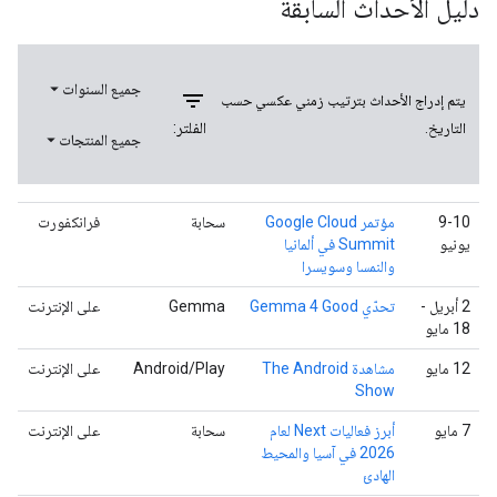
دليل الأحداث السابقة
جميع السنوات
filter_list
يتم إدراج الأحداث بترتيب زمني عكسي حسب
الفلتر:
التاريخ.
جميع المنتجات
‫9-10
مؤتمر Google Cloud
سحابة
فرانكفورت
يونيو
Summit في ألمانيا
والنمسا وسويسرا
‫2 أبريل -
تحدّي Gemma 4 Good
Gemma
على الإنترنت
18 مايو
‫12 مايو
مشاهدة The Android
‫Android/Play
على الإنترنت
Show
7 مايو
أبرز فعاليات Next لعام
سحابة
على الإنترنت
2026 في آسيا والمحيط
الهادئ