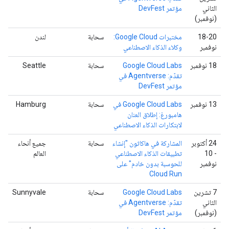
الثاني
مؤتمر DevFest
(نوفمبر)
‫18-20
مختبرات Google Cloud:
سحابة
لندن
نوفمبر
وكلاء الذكاء الاصطناعي
‫18 نوفمبر
‫Google Cloud Labs
سحابة
Seattle
تقدّم: Agentverse في
مؤتمر DevFest
‫13 نوفمبر
Google Cloud Labs في
سحابة
Hamburg
هامبورغ: إطلاق العنان
لابتكارات الذكاء الاصطناعي
‫24 أكتوبر
المشاركة في هاكاثون "إنشاء
سحابة
جميع أنحاء
- 10
تطبيقات الذكاء الاصطناعي
العالم
نوفمبر
للحوسبة بدون خادم" على
Cloud Run
7 تشرين
‫Google Cloud Labs
سحابة
Sunnyvale
الثاني
تقدّم: Agentverse في
(نوفمبر)
مؤتمر DevFest