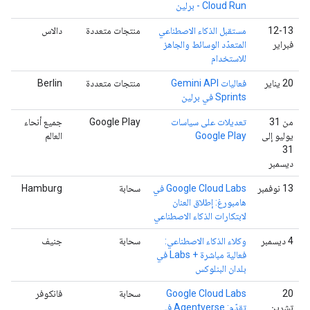
Cloud Run - برلين
‫12-13
مستقبل الذكاء الاصطناعي
منتجات متعددة
دالاس
فبراير
المتعدّد الوسائط والجاهز
للاستخدام
‫20 يناير
فعاليات Gemini API
منتجات متعددة
Berlin
Sprints في برلين
من 31
تعديلات على سياسات
Google Play
جميع أنحاء
يوليو إلى
Google Play
العالم
31
ديسمبر
‫13 نوفمبر
Google Cloud Labs في
سحابة
Hamburg
هامبورغ: إطلاق العنان
لابتكارات الذكاء الاصطناعي
‫4 ديسمبر
وكلاء الذكاء الاصطناعي:
سحابة
جنيف
فعالية مباشرة + Labs في
بلدان البنلوكس
‫20
‫Google Cloud Labs
سحابة
فانكوفر
تشرين
تقدّم: Agentverse في