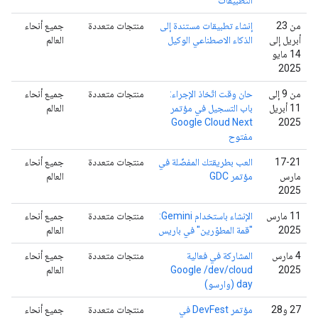
من 23
إنشاء تطبيقات مستندة إلى
منتجات متعددة
جميع أنحاء
أبريل إلى
الذكاء الاصطناعي الوكيل
العالم
14 مايو
2025
من 9 إلى
حان وقت اتّخاذ الإجراء:
منتجات متعددة
جميع أنحاء
11 أبريل
باب التسجيل في مؤتمر
العالم
Google Cloud Next
2025
مفتوح
‫17-21
العب بطريقتك المفضّلة في
منتجات متعددة
جميع أنحاء
مارس
مؤتمر GDC
العالم
2025
‫11 مارس
الإنشاء باستخدام Gemini:
منتجات متعددة
جميع أنحاء
2025
"قمة المطوّرين" في باريس
العالم
‫4 مارس
المشاركة في فعالية
منتجات متعددة
جميع أنحاء
2025
Google /dev/cloud
العالم
day (وارسو)
‫27 و28
مؤتمر DevFest في
منتجات متعددة
جميع أنحاء