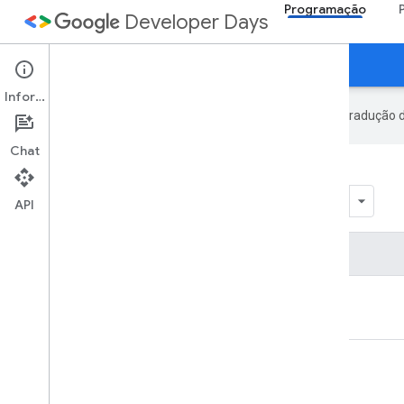
Programação
Developer Days
1º dia
2º dia
Tópicos
Informações
O Google usa tecnologia de IA na tradução 
Chat
Compromissos
API
Atividade
Café da manhã
Inscrição
Sessões