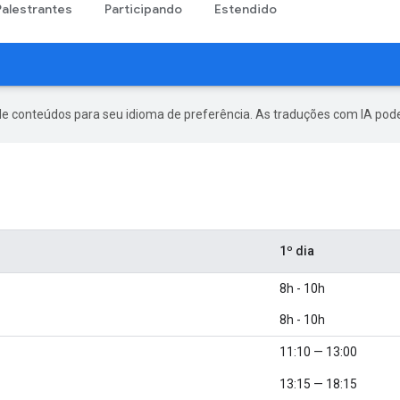
Palestrantes
Participando
Estendido
de conteúdos para seu idioma de preferência. As traduções com IA pode
1º dia
8h - 10h
8h - 10h
11:10 — 13:00
13:15 — 18:15