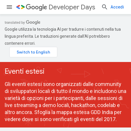
Developer Days
Accedi
Google utilizza la tecnologia AI per tradurre i contenuti nella tua
lingua preferita. Le traduzioni generate dall'AI potrebbero
contenere errori.
Eventi estesi
Gli eventi estesi sono organizzati dalle community
di sviluppatori locali di tutto il mondo e includono una
varietà di opzioni per i partecipanti, dalle sessioni di
live streaming a demo locali, hackathon, codelab e
altro ancora. Sfoglia la mappa estesa GDD India per
vedere dove si sono verificati gli eventi del 2017.