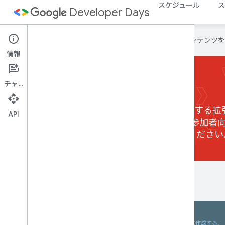
スケジュール
ス
Developer Days
Google は AI 技術を使用して、コン
情報
拡張イベント
チャット
世界各地のデベロッパー コミュニティが主催する
API
モ、ハッカソン、Codelab など、さまざまな参加者向けの
図で、2017 年のイベントの開催地をご確認ください
地図をブラウズ
GDD India Extended の地図で、2017 年のイ