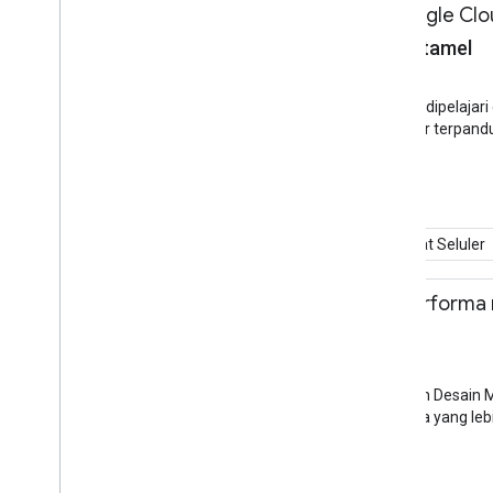
11.45 - 12.30
Dasar-Dasar Google Clou
Marc Cohen, Mete Atamel
Sesi
Aula Auditorium Sesi S1
Ada banyak hal yang perlu dipelajar
memandu Anda melalui tur terpandu 
Platform.
Asisten
Cloud
Kembangkan di Perangkat Seluler
11.45 - 12.30
Meningkatkan performa me
Alexey Kokin
Sesi
Aula Teater Sesi S2
Pelajari cara menggunakan Desain M
Dapatkan ulasan pengguna yang lebih 
Firebase