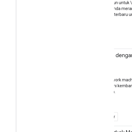
PWA relatif mudah dibangun untuk \"
online? Kami membantu Anda meranca
menggunakan alat Google terbaru 
PWA
Web Seluler
11.00 - 11.45
Machine Learning denga
Andrew Gasparovic
Sesi
Aula Teater Sesi S2
TensorFlow adalah framework machin
hal-hal baru yang telah kami kem
Google serta di dunia nyata.
TensorFlow
Lebih dari Sekadar Seluler