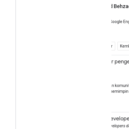
Ewa Macias, Behshad Behzad
Keynote
Aula Auditorium Sesi S1
Pelajari lebih lanjut upaya Google E
Asisten
Cloud
Lebih dari Sekadar Seluler
Kemb
10.45 - 11.30
Tanya Jawab seputar peng
Daniel Franc
Tanya Jawab
Lounge Komunitas
Bagaimana cara melibatkan komunit
Googler & komunitas lain memimpin 
Komunitas
11.00 - 17.15
Sertifikasi Google Develop
Ruang Sertifikasi Google Developers 