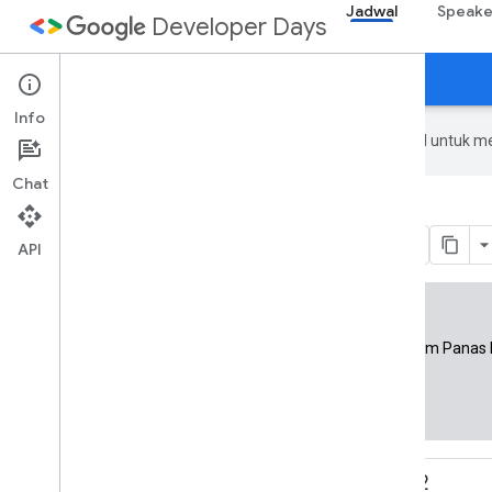
Jadwal
Speake
Developer Days
Hari 1
Hari 2
Agenda
Info
Google menggunakan teknologi AI untuk m
Chat
6 September 2017
API
Semua waktu menggunakan Zona Waktu Musim Panas 
(UTC+02:00)
10.00 - 10.45
Keynote Hari ke-2