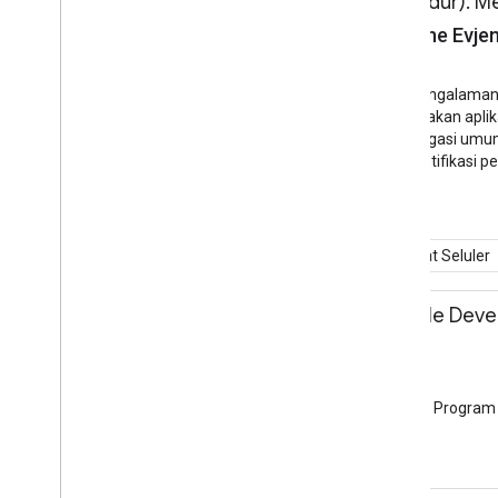
11.00 - 12.30
Jalan Maju (dan Mundur): Me
Liam Spradlin, Yasmine Evje
Pelatihan
Aula Ruang Pelatihan S3.2
Navigasi adalah inti dari pengalam
mereka berhasil menggunakan aplikas
kita akan melihat pola navigasi umu
memandu Anda mengidentifikasi pe
Android
Kembangkan di Perangkat Seluler
11.30 - 12.00
Menjadi Pakar Google Deve
Monika Starzyk
Sesi
Lounge Komunitas
Pelajari semua hal tentang Program
Komunitas