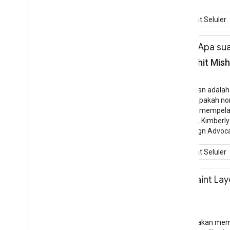
Kembangkan di Perangkat Seluler
12.30 - 13.15
Panel di UI Suara: Apa sua
Nandini Stocker, Sachit Mish
Sesi
Aula Teater Sesi S2
Menurut definisi, percakapan adalah 
manusia dan perangkat? Apakah norm
dan pengembangan untuk mempelajar
Asisten/Actions on Google, Kimberly
Head of Conversation Design Advoc
Kembangkan di Perangkat Seluler
12.30 - 14.00
Mempelajari Constraint La
Dan Galpin
Pelatihan
Aula Ruang Pelatihan S3.2
Dalam workshop ini, Anda akan mempe