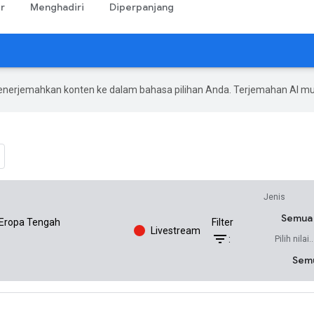
r
Menghadiri
Diperpanjang
enerjemahkan konten ke dalam bahasa pilihan Anda. Terjemahan AI 
Jenis
Semua 
Eropa Tengah
Filter
Livestream
filter_list
:
Pilih nilai..
Sem