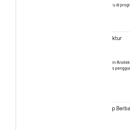
Sesi
Cari tahu apa saja yang baru di pro
sertifikasi.
Komunitas
11.00 - 11.45
Komponen Arsitektur
Florina Muntenescu
Sesi
Aula Auditorium Sesi S1
Sejak peluncuran Komponen Arsitektu
terbaru dan menggali kasus penggu
Android
Android
11.00 - 12.30
Progressive Web App Berba
Sarah Ardiana
Pelatihan
Aula Ruang Pelatihan S3.1