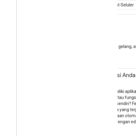
Kembangkan di Perangkat Seluler
12.00 - 14.15
Lab Anting
Eliška čejpová
Pelatihan
Lounge Komunitas
Buat anting-anting, kalung, gelang,
Komunitas
12.30 - 14.00
Meningkatkan aplikasi Anda
Aula Ruang Pelatihan S3.1
Pelatihan
Misalnya Anda sudah memiliki apl
mengirim notifikasi push, atau fungs
menjalankan server Anda sendiri? F
respons terhadap peristiwa yang terj
dijalankan dengan penskalaan otomat
komputer Anda bersama dengan edito
Firebase