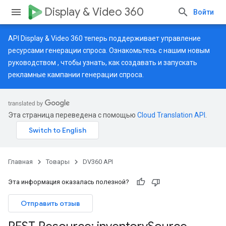
Display & Video 360
Войти
API Display & Video 360 теперь поддерживает управление
ресурсами генерации спроса. Ознакомьтесь с нашим
новым
руководством
, чтобы узнать, как создавать и запускать
рекламные кампании генерации спроса.
Эта страница переведена с помощью
Cloud Translation API
.
Главная
Товары
DV360 API
Эта информация оказалась полезной?
Отправить отзыв