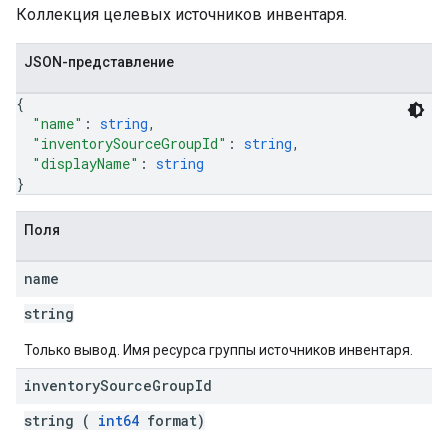
Коллекция целевых источников инвентаря.
JSON-представление
{
"name"
: 
string
,
"inventorySourceGroupId"
: 
string
,
"displayName"
: 
string
}
Поля
name
string
Только вывод. Имя ресурса группы источников инвентаря.
inventory
Source
Group
Id
string (
int64
format)