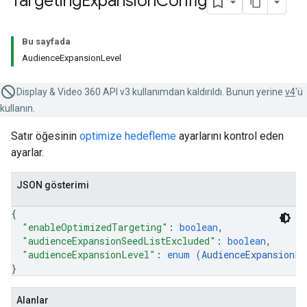
Targeting
Expansion
Config
Bu sayfada
AudienceExpansionLevel
Display & Video 360 API v3 kullanımdan kaldırıldı. Bunun yerine
v4
'ü
kullanın.
Satır öğesinin
optimize hedefleme
ayarlarını kontrol eden
ayarlar.
JSON gösterimi
{
"enableOptimizedTargeting"
: 
boolean
,
"audienceExpansionSeedListExcluded"
: 
boolean
,
"audienceExpansionLevel"
: 
enum (
AudienceExpansionLe
}
Alanlar