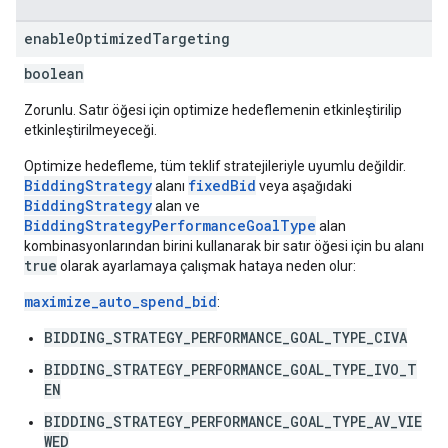
enable
Optimized
Targeting
boolean
Zorunlu. Satır öğesi için optimize hedeflemenin etkinleştirilip
etkinleştirilmeyeceği.
Optimize hedefleme, tüm teklif stratejileriyle uyumlu değildir.
BiddingStrategy
fixedBid
alanı
veya aşağıdaki
BiddingStrategy
alan ve
BiddingStrategyPerformanceGoalType
alan
kombinasyonlarından birini kullanarak bir satır öğesi için bu alanı
true
olarak ayarlamaya çalışmak hataya neden olur:
maximize_auto_spend_bid
:
BIDDING_STRATEGY_PERFORMANCE_GOAL_TYPE_CIVA
BIDDING_STRATEGY_PERFORMANCE_GOAL_TYPE_IVO_T
EN
BIDDING_STRATEGY_PERFORMANCE_GOAL_TYPE_AV_VIE
WED