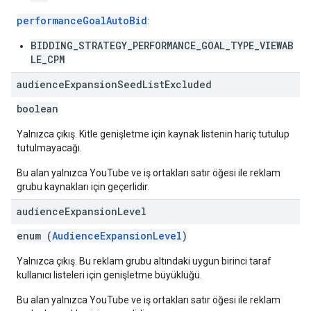
performanceGoalAutoBid
:
BIDDING_STRATEGY_PERFORMANCE_GOAL_TYPE_VIEWAB
LE_CPM
audience
Expansion
Seed
List
Excluded
boolean
Yalnızca çıkış. Kitle genişletme için kaynak listenin hariç tutulup
tutulmayacağı.
Bu alan yalnızca YouTube ve iş ortakları satır öğesi ile reklam
grubu kaynakları için geçerlidir.
audience
Expansion
Level
enum (
AudienceExpansionLevel
)
Yalnızca çıkış. Bu reklam grubu altındaki uygun birinci taraf
kullanıcı listeleri için genişletme büyüklüğü.
Bu alan yalnızca YouTube ve iş ortakları satır öğesi ile reklam