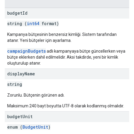
budget
Id
string (
int64
format)
Kampanya bütçesinin benzersiz kimliği. Sistem tarafından
atanır. Yeni bütçeler için ayarlama.
campaignBudgets
adlı kampanyaya bütçe güncellerken veya
bütçe eklerken dahil edilmelidir. Aksi takdirde, yeni bir kimlik
oluşturulup atanır.
display
Name
string
Zorunlu. Bütçenin görünen adı.
Maksimum 240 bayt boyutta UTF-8 olarak kodlanmış olmalıdır.
budget
Unit
enum (
BudgetUnit
)