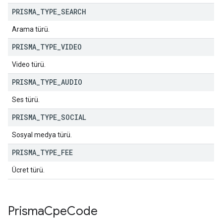
PRISMA
_
TYPE
_
SEARCH
Arama türü.
PRISMA
_
TYPE
_
VIDEO
Video türü.
PRISMA
_
TYPE
_
AUDIO
Ses türü.
PRISMA
_
TYPE
_
SOCIAL
Sosyal medya türü.
PRISMA
_
TYPE
_
FEE
Ücret türü.
Prisma
Cpe
Code