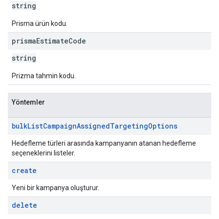
string
Prisma ürün kodu.
prisma
Estimate
Code
string
Prizma tahmin kodu.
Yöntemler
bulk
List
Campaign
Assigned
Targeting
Options
Hedefleme türleri arasında kampanyanın atanan hedefleme
seçeneklerini listeler.
create
Yeni bir kampanya oluşturur.
delete