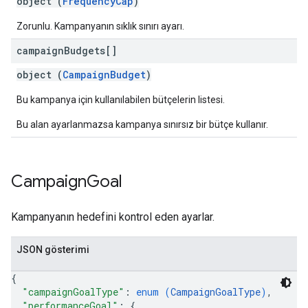
object (
FrequencyCap
)
Zorunlu. Kampanyanın sıklık sınırı ayarı.
campaign
Budgets[]
object (
CampaignBudget
)
Bu kampanya için kullanılabilen bütçelerin listesi.
Bu alan ayarlanmazsa kampanya sınırsız bir bütçe kullanır.
Campaign
Goal
Kampanyanın hedefini kontrol eden ayarlar.
JSON gösterimi
{
"campaignGoalType"
: 
enum (
CampaignGoalType
)
,
"performanceGoal"
: 
{