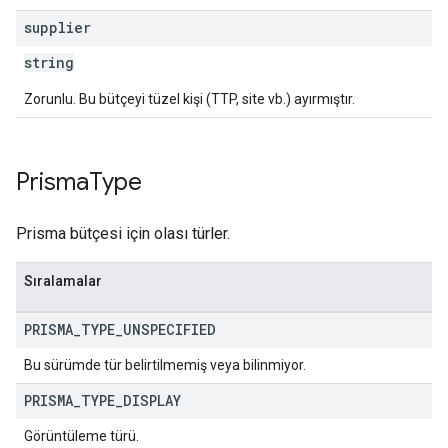
supplier
string
Zorunlu. Bu bütçeyi tüzel kişi (TTP, site vb.) ayırmıştır.
Prisma
Type
Prisma bütçesi için olası türler.
Sıralamalar
PRISMA
_
TYPE
_
UNSPECIFIED
Bu sürümde tür belirtilmemiş veya bilinmiyor.
PRISMA
_
TYPE
_
DISPLAY
Görüntüleme türü.