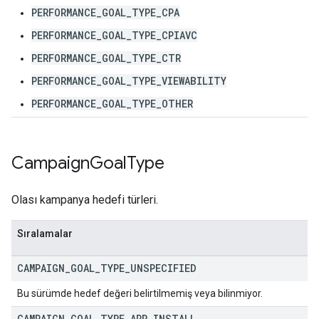
PERFORMANCE_GOAL_TYPE_CPA
PERFORMANCE_GOAL_TYPE_CPIAVC
PERFORMANCE_GOAL_TYPE_CTR
PERFORMANCE_GOAL_TYPE_VIEWABILITY
PERFORMANCE_GOAL_TYPE_OTHER
Campaign
Goal
Type
Olası kampanya hedefi türleri.
Sıralamalar
CAMPAIGN
_
GOAL
_
TYPE
_
UNSPECIFIED
Bu sürümde hedef değeri belirtilmemiş veya bilinmiyor.
CAMPAIGN
_
GOAL
_
TYPE
_
APP
_
INSTALL