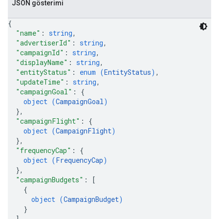
JSON gösterimi
{
"name"
: 
string
,
"advertiserId"
: 
string
,
"campaignId"
: 
string
,
"displayName"
: 
string
,
"entityStatus"
: 
enum (
EntityStatus
)
,
"updateTime"
: 
string
,
"campaignGoal"
: 
{
object (
CampaignGoal
)
}
,
"campaignFlight"
: 
{
object (
CampaignFlight
)
}
,
"frequencyCap"
: 
{
object (
FrequencyCap
)
}
,
"campaignBudgets"
: 
[
{
object (
CampaignBudget
)
}
]