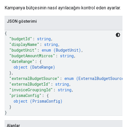
Kampanya bütçesinin nasıl ayrılacağını kontrol eden ayarlar.
JSON gösterimi
{
"budgetId"
: 
string
,
"displayName"
: 
string
,
"budgetUnit"
: 
enum (
BudgetUnit
)
,
"budgetAmountMicros"
: 
string
,
"dateRange"
: 
{
object (
DateRange
)
}
,
"externalBudgetSource"
: 
enum (
ExternalBudgetSource
)
"externalBudgetId"
: 
string
,
"invoiceGroupingId"
: 
string
,
"prismaConfig"
: 
{
object (
PrismaConfig
)
}
}
Alanlar