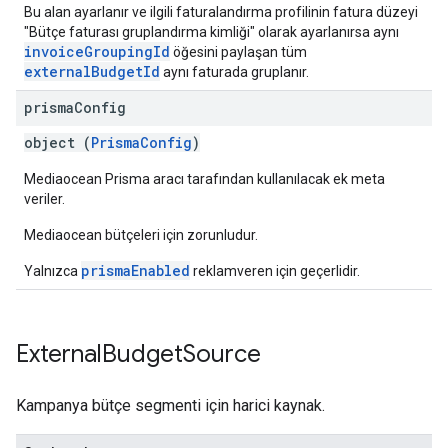
Bu alan ayarlanır ve ilgili faturalandırma profilinin fatura düzeyi
"Bütçe faturası gruplandırma kimliği" olarak ayarlanırsa aynı
invoiceGroupingId
öğesini paylaşan tüm
externalBudgetId
aynı faturada gruplanır.
prisma
Config
object (
PrismaConfig
)
Mediaocean Prisma aracı tarafından kullanılacak ek meta
veriler.
Mediaocean bütçeleri için zorunludur.
prismaEnabled
Yalnızca
reklamveren için geçerlidir.
External
Budget
Source
Kampanya bütçe segmenti için harici kaynak.