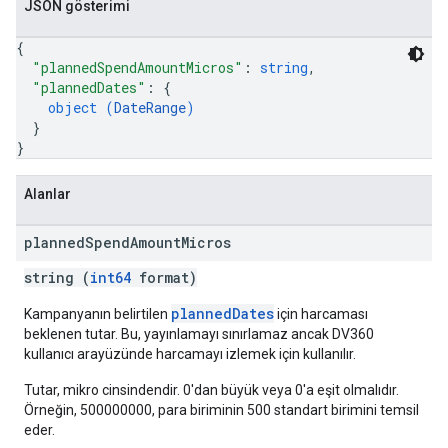
JSON gösterimi
{
"plannedSpendAmountMicros"
: 
string
,
"plannedDates"
: 
{
object (
DateRange
)
}
}
Alanlar
planned
Spend
Amount
Micros
string (
int64
format)
plannedDates
Kampanyanın belirtilen
için harcaması
beklenen tutar. Bu, yayınlamayı sınırlamaz ancak DV360
kullanıcı arayüzünde harcamayı izlemek için kullanılır.
Tutar, mikro cinsindendir. 0'dan büyük veya 0'a eşit olmalıdır.
Örneğin, 500000000, para biriminin 500 standart birimini temsil
eder.