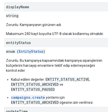
display
Name
string
Zorunlu. Kampanyanın görünen adı.
Maksimum 240 bayt boyutta UTF-8 olarak kodlanmış olmalıdır.
entity
Status
enum (
EntityStatus
)
Zorunlu. Bu kampanya kapsamındaki kampanya siparişlerinin
bütçelerini harcayıp envantere teklif edip edemeyeceğini
kontrol eder.
ENTITY_STATUS_ACTIVE
Kabul edilen değerler:
,
ENTITY_STATUS_ARCHIVED
ve
ENTITY_STATUS_PAUSED
.
campaigns.create
yöntemi için
ENTITY_STATUS_ARCHIVED
öğesine izin verilmez.
update
Time