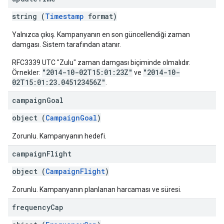
string (
Timestamp
format)
Yalnızca çıkış. Kampanyanın en son güncellendiği zaman
damgası. Sistem tarafından atanır.
RFC3339 UTC "Zulu" zaman damgası biçiminde olmalıdır.
"2014-10-02T15:01:23Z"
"2014-10-
Örnekler:
ve
02T15:01:23.045123456Z"
.
campaign
Goal
object (
CampaignGoal
)
Zorunlu. Kampanyanın hedefi.
campaign
Flight
object (
CampaignFlight
)
Zorunlu. Kampanyanın planlanan harcaması ve süresi.
frequency
Cap