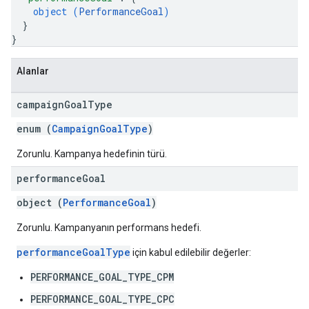
object (
PerformanceGoal
)
}
}
Alanlar
campaign
Goal
Type
enum (
CampaignGoalType
)
Zorunlu. Kampanya hedefinin türü.
performance
Goal
object (
PerformanceGoal
)
Zorunlu. Kampanyanın performans hedefi.
performanceGoalType
için kabul edilebilir değerler:
PERFORMANCE_GOAL_TYPE_CPM
PERFORMANCE_GOAL_TYPE_CPC