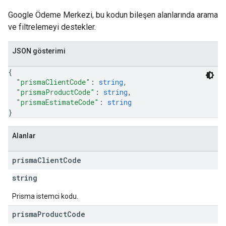
Google Ödeme Merkezi, bu kodun bileşen alanlarında arama
ve filtrelemeyi destekler.
JSON gösterimi
{
"prismaClientCode"
: 
string
,
"prismaProductCode"
: 
string
,
"prismaEstimateCode"
: 
string
}
Alanlar
prisma
Client
Code
string
Prisma istemci kodu.
prisma
Product
Code