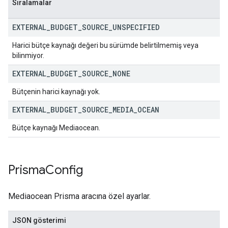
Sıralamalar
EXTERNAL
_
BUDGET
_
SOURCE
_
UNSPECIFIED
Harici bütçe kaynağı değeri bu sürümde belirtilmemiş veya
bilinmiyor.
EXTERNAL
_
BUDGET
_
SOURCE
_
NONE
Bütçenin harici kaynağı yok.
EXTERNAL
_
BUDGET
_
SOURCE
_
MEDIA
_
OCEAN
Bütçe kaynağı Mediaocean.
Prisma
Config
Mediaocean Prisma aracına özel ayarlar.
JSON gösterimi