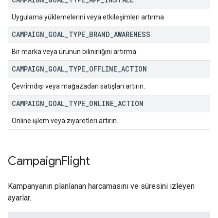
Uygulama yüklemelerini veya etkileşimleri artırma
CAMPAIGN
_
GOAL
_
TYPE
_
BRAND
_
AWARENESS
Bir marka veya ürünün bilinirliğini artırma.
CAMPAIGN
_
GOAL
_
TYPE
_
OFFLINE
_
ACTION
Çevrimdışı veya mağazadan satışları artırın.
CAMPAIGN
_
GOAL
_
TYPE
_
ONLINE
_
ACTION
Online işlem veya ziyaretleri artırın.
Campaign
Flight
Kampanyanın planlanan harcamasını ve süresini izleyen
ayarlar.