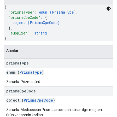
{
"prismaType"
: 
enum (
PrismaType
)
,
"prismaCpeCode"
: 
{
object (
PrismaCpeCode
)
}
,
"supplier"
: 
string
}
Alanlar
prisma
Type
enum (
PrismaType
)
Zorunlu. Prizma türü.
prisma
Cpe
Code
object (
PrismaCpeCode
)
Zorunlu. Mediaocean Prisma aracından alınan ilgili müşteri,
ürün ve tahmin kodları.