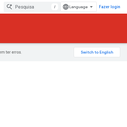
/
Fazer login
m ter erros.