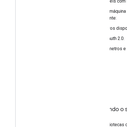
Um
diretório
de esquemas de APIs compatíveis com
Um
"documento de descoberta"
legível por máquina
compatíveis. Cada documento contém o seguinte:
Uma lista de métodos da API e parâmetros disp
Uma lista de escopos disponíveis do OAuth 2.0.
Documentação in-line de métodos, parâmetros e
disponíveis
Vamos começar
Quem está usando?
O Google criou várias ferramentas usando o s
Bibliotecas de cliente de APIs do Google
: bibliotecas