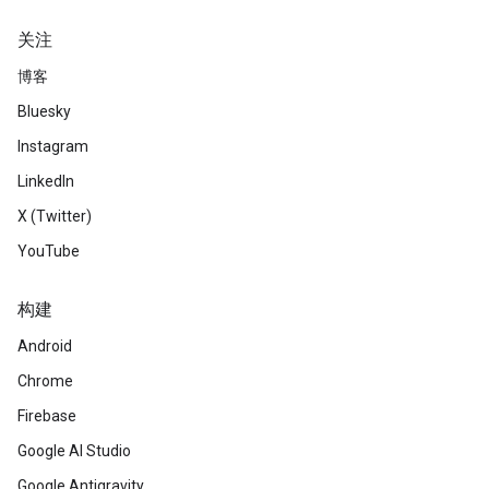
关注
博客
Bluesky
Instagram
LinkedIn
X (Twitter)
YouTube
构建
Android
Chrome
Firebase
Google AI Studio
Google Antigravity