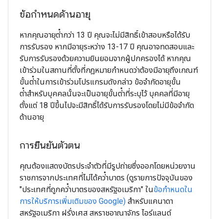
ข้อกำหนดด้านอายุ
หากคุณอายุต่ํากว่า 13 ปี คุณจะไม่มีสิทธิ์เข้าสอบหรือได้รับ
การรับรอง หากมีอายุระหว่าง 13-17 ปี คุณอาจทดสอบและ
รับการรับรองด้วยความยินยอมจากผู้ปกครองได้ หากคุณ
เข้าร่วมในสถานที่ตั้งที่กฎหมายกําหนดว่าต้องมีอายุถึงเกณฑ์
ขั้นต่ําในการเข้าร่วมโปรแกรมดังกล่าว ข้อจํากัดอายุขั้น
ต่ําสําหรับบุคคลนั้นจะเป็นอายุขั้นต่ําที่ระบุไว้ บุคคลที่มีอายุ
ตั้งแต่ 18 ปีขึ้นไปจะมีสิทธิ์ได้รับการรับรองโดยไม่มีข้อจํากัด
ด้านอายุ
การยืนยันตัวตน
คุณต้องแสดงบัตรประจําตัวที่มีรูปถ่ายซึ่งออกโดยหน่วยงาน
ราชการจากประเทศที่ไม่ได้คว่ําบาตร (ดูรายการปัจจุบันของ
"ประเทศที่ถูกคว่ําบาตรของสหรัฐอเมริกา" ใน
ข้อกําหนดใน
การให้บริการเพิ่มเติมของ Google)
สําหรับแคนาดา
สหรัฐอเมริกา ฝรั่งเศส สหราชอาณาจักร ไอร์แลนด์