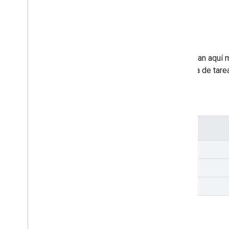
Apps de video
Las apps de video que se enumeran aquí mu
estas apps no cumplen con la lista de tare
Cast
Hello
Video-ios
Detalles
Plataforma
Idiomas
Código fuente
Apps de audio