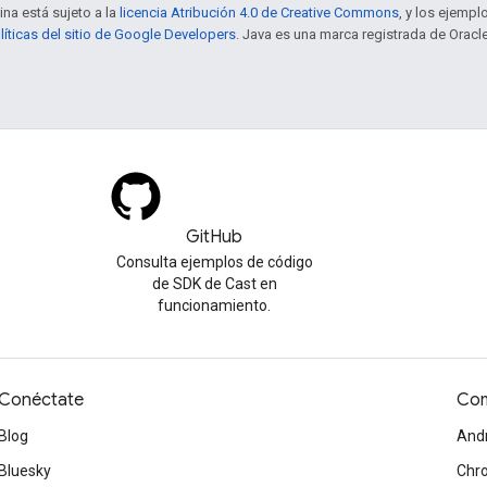
ina está sujeto a la
licencia Atribución 4.0 de Creative Commons
, y los ejempl
líticas del sitio de Google Developers
. Java es una marca registrada de Oracle
GitHub
Consulta ejemplos de código
de SDK de Cast en
funcionamiento.
Conéctate
Com
Blog
And
Bluesky
Chr