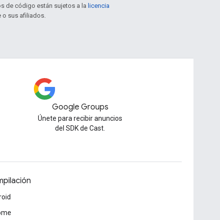
os de código están sujetos a la
licencia
 o sus afiliados.
Google Groups
Únete para recibir anuncios
del SDK de Cast.
pilación
roid
ome