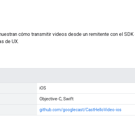
estran cómo transmitir videos desde un remitente con el SDK d
as de UX.
iOS
Objective‐C, Swift
github.com/googlecast/CastHelloVideo-ios