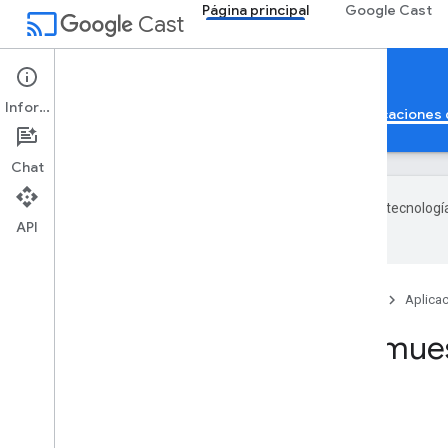
Página principal
Google Cast
cast
Cast
Página principal
Información
Página principal
Guías
Referencia
Aplicaciones
Chat
Google utiliza tecnologí
API
con IA pueden contener errores.
Página principal
Productos
Cast
Aplica
Aplicaciones de mue
En esta página
Apps de referencia
CastReceiver