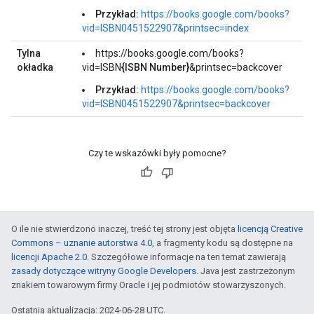
Przykład:
https://books.google.com/books?
vid=ISBN0451522907&printsec=index
Tylna
https://books.google.com/books?
okładka
vid=ISBN
{ISBN Number}
&printsec=backcover
Przykład:
https://books.google.com/books?
vid=ISBN0451522907&printsec=backcover
Czy te wskazówki były pomocne?
O ile nie stwierdzono inaczej, treść tej strony jest objęta
licencją Creative
Commons – uznanie autorstwa 4.0
, a fragmenty kodu są dostępne na
licencji Apache 2.0
. Szczegółowe informacje na ten temat zawierają
zasady dotyczące witryny Google Developers
. Java jest zastrzeżonym
znakiem towarowym firmy Oracle i jej podmiotów stowarzyszonych.
Ostatnia aktualizacja: 2024-06-28 UTC.