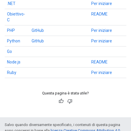
.NET
Per iniziare
Obiettivo-
README
C
PHP
GitHub
Per iniziare
Python
GitHub
Per iniziare
Go
Node.js
README
Ruby
Per iniziare
Questa pagina è stata utile?
Salvo quando diversamente specificato, i contenuti di questa pagina
sono concessi in base alla
licenza Creative Commons Attribution 4.0
,