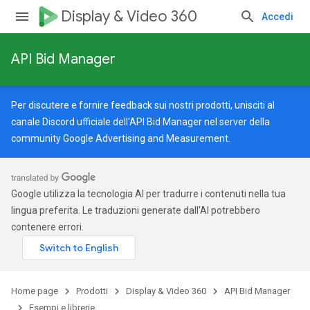
Display & Video 360
Accedi
API Bid Manager
Per discutere e fornire feedback sui nostri prodotti, unisciti al
canale Discord ufficiale dell'API Bid Manager nel server della
community Google Advertising and Measurement
.
Google utilizza la tecnologia AI per tradurre i contenuti nella tua
lingua preferita. Le traduzioni generate dall'AI potrebbero
contenere errori.
Home page
Prodotti
Display & Video 360
API Bid Manager
Esempi e librerie