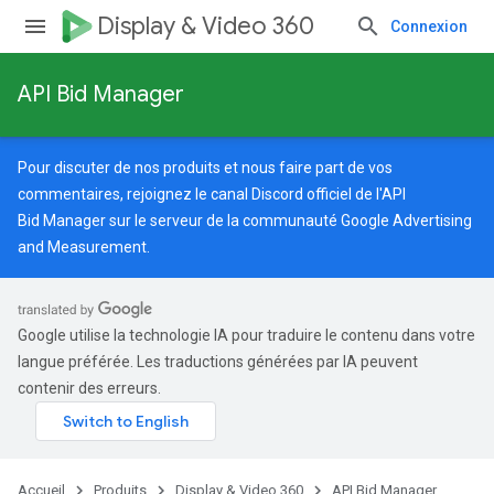
Display & Video 360
Connexion
API Bid Manager
Pour discuter de nos produits et nous faire part de vos
commentaires, rejoignez le canal Discord officiel de l'API
Bid Manager sur le serveur de la
communauté Google Advertising
and Measurement
.
Google utilise la technologie IA pour traduire le contenu dans votre
langue préférée. Les traductions générées par IA peuvent
contenir des erreurs.
Accueil
Produits
Display & Video 360
API Bid Manager