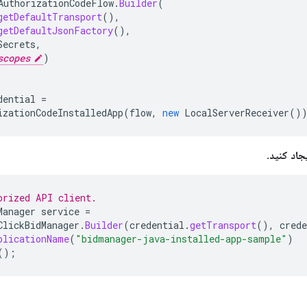
AuthorizationCodeFlow
.
Builder
(
getDefaultTransport
(),
getDefaultJsonFactory
(),
Secrets
,
scopes
)
dential
=
izationCodeInstalledApp
(
flow
,
new
LocalServerReceiver
()
orized API client.
Manager
service
=
ClickBidManager
.
Builder
(
credential
.
getTransport
(),
crede
plicationName
(
"bidmanager-java-installed-app-sample"
)
();