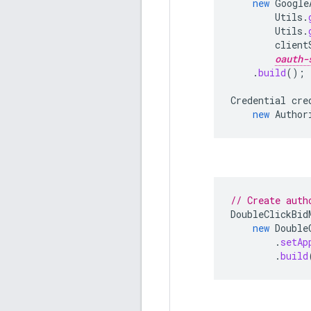
new
Google
Utils
.
Utils
.
client
oauth-
.
build
();
Credential
cre
new
Author
// Create auth
DoubleClickBid
new
Double
.
setAp
.
build