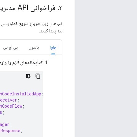
۳
.
فراخوانی API مدیریت پیشنهاد قیمت
تب‌های زیر، شروع سریع کدنویسی به 
نیز پیدا کنید.
جاوا
پایتون
پی اچ پی
کتابخانه‌های لازم را وارد
nCodeInstalledApp
;
eceiver
;
nCodeFlow
;
s
;
ager
;
sResponse
;