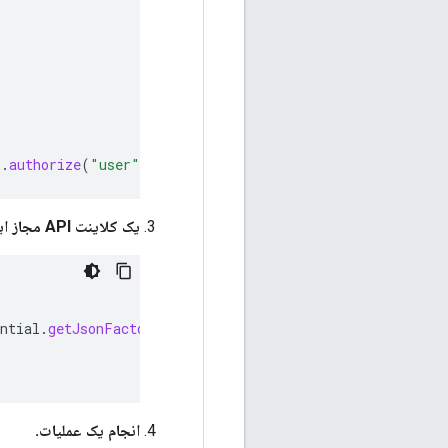
).
authorize
(
"user"
);
یک کلاینت API مجاز ایجاد کنید.
ntial
.
getJsonFactory
(),
credential
)
انجام یک عملیات.