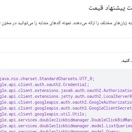
زبان‌های مختلف را ارائه می‌دهند. نمونه کدهای مشابه را می‌توانید در مخزن
s
 کنید.
java.nio.charset.StandardCharsets.UTF_8
;
gle.api.client.auth.oauth2.Credential
;
gle.api.client.extensions.java6.auth.oauth2.Authorizatio
gle.api.client.extensions.jetty.auth.oauth2.LocalServerR
gle.api.client.googleapis.auth.oauth2.GoogleAuthorizatio
gle.api.client.googleapis.auth.oauth2.GoogleClientSecret
gle.api.client.googleapis.util.Utils
;
gle.api.services.doubleclickbidmanager.DoubleClickBidMan
gle.api.services.doubleclickbidmanager.model.ListQuerie
gle.api.services.doubleclickbidmanager.model.Query
;