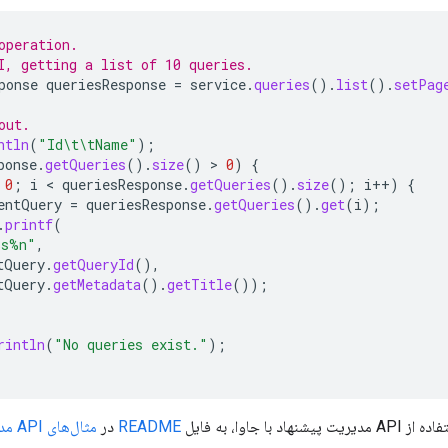
operation.
I, getting a list of 10 queries.
ponse
queriesResponse
=
service
.
queries
().
list
().
setPag
out.
ntln
(
"Id\t\tName"
);
ponse
.
getQueries
().
size
()
>
0
)
{
0
;
i
 < 
queriesResponse
.
getQueries
().
size
();
i
++
)
{
entQuery
=
queriesResponse
.
getQueries
().
get
(
i
);
.
printf
(
%s%n"
,
tQuery
.
getQueryId
(),
tQuery
.
getMetadata
().
getTitle
());
rintln
(
"No queries exist."
);
 جاوا، به فایل
README
در
مثال‌های API مدیریت پیشنهاد