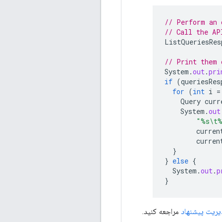
// Perform an 
// Call the AP
ListQueriesRes
// Print them 
System
.
out
.
pri
if
(
queriesRes
for
(
int
i
=
Query
curr
System
.
out
"%s\t
curren
curren
}
}
else
{
System
.
out
.
p
}
مراجعه کنید.