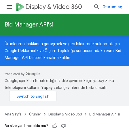
Display & Video 360
Oturum aç
Bid Manager API'si
Ürünlerimiz hakkında görüşmek ve geri bildirimde bulunmak için
Google Reklamcılık ve Ölçüm Topluluğu
sunucusundaki resmi Bid
Manager API Discord kanalına katılın.
Google, içerikleri tercih ettiğiniz dile çevirmek için yapay zeka
teknolojisini kullanır. Yapay zeka çevirilerinde hata olabilir.
Ana Sayfa
Ürünler
Display & Video 360
Bid Manager API'si
Bu size yardımcı oldu mu?