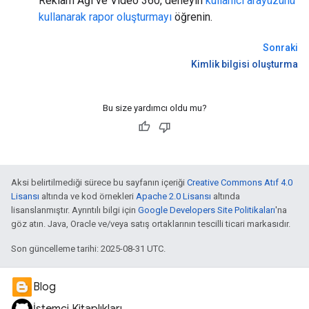
Reklam Ağı ve Video 360, deneyin
kullanıcı arayüzünü
kullanarak rapor oluşturmayı
öğrenin.
Sonraki
Kimlik bilgisi oluşturma
Bu size yardımcı oldu mu?
Aksi belirtilmediği sürece bu sayfanın içeriği
Creative Commons Atıf 4.0
Lisansı
altında ve kod örnekleri
Apache 2.0 Lisansı
altında
lisanslanmıştır. Ayrıntılı bilgi için
Google Developers Site Politikaları
'na
göz atın. Java, Oracle ve/veya satış ortaklarının tescilli ticari markasıdır.
Son güncelleme tarihi: 2025-08-31 UTC.
Blog