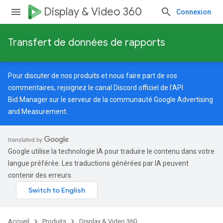
Display & Video 360
Connexion
Transfert de données de rapports
Pour discuter de nos produits et nous faire part de vos
commentaires, rejoignez le canal Discord officiel de l'API
Bid Manager sur le serveur de la
communauté Google Advertising
and Measurement
.
Google utilise la technologie IA pour traduire le contenu dans votre
langue préférée. Les traductions générées par IA peuvent
contenir des erreurs.
Accueil
Produits
Display & Video 360