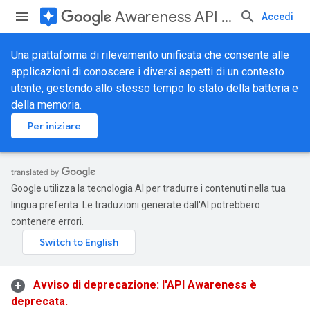
assistant
Awareness API (Deprecated)
Accedi
Una piattaforma di rilevamento unificata che consente alle
applicazioni di conoscere i diversi aspetti di un contesto
utente, gestendo allo stesso tempo lo stato della batteria e
della memoria.
Per iniziare
Google utilizza la tecnologia AI per tradurre i contenuti nella tua
lingua preferita. Le traduzioni generate dall'AI potrebbero
contenere errori.
Avviso di deprecazione: l'API Awareness è
deprecata.