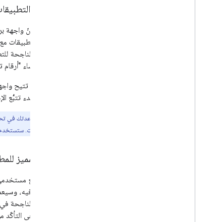
أحداث التطبيقا
في حين أنّ واجهة برم
برمجة التطبيقات مع 
القديم إنشاء "أرقام تعريف الإ
ومع ذلك، تتيح واجه
للمعلِنين بدء تتبُّع الإحال
ملاحظة:
التسويقي للتطبيقات. ستستخدم Google هذه المعلومات لتحسين الأداء العام لحملاتك. في بعض الحالات، قد لا تكون هذه البيانات مرتبطة بشكل مباشر بتفاعل معيّن مع إعلان على e
الرمز المميز للمطو
على جميع مستخدمي 
والتحكّم فيه، وسيعم
الإحالات الناجحة في
مميّز، يُرجى التأكّد م