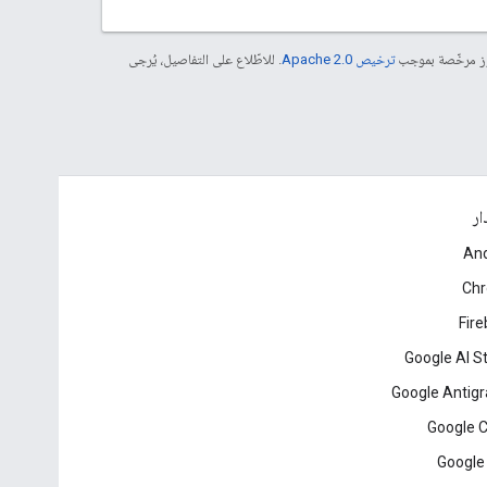
موز مرخّصة بموجب
ترخيص Apache 2.0‏
. للاطّلاع على التفاصيل، يُرجى
ار
And
Ch
Fir
Google AI S
Google Antigr
Google 
Google