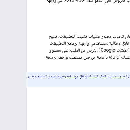
للحصول على رمز المطوّر. أدخِل رقم التعريف بدون شرطات (مثلاً: ‫1234567890 لرقم تعريف حساب معروض على النحو 123-456-7890 في واجهة
مجال تحديد مصدر عمليات تثبيت التطبيقات. تتيح
لتطبيقات إمكانية إزالة التكرار على مستوى شبكات متعدّدة في "إعلانات Google" من خلال مطالبة مستخدمي واجهة برمجة التطبيقات
بإرسال طلب إضافي "لتحديد المصدر على مستوى شبكات متعدّدة" بعد تلقّي تأكيد إحالة ناجحة من "إعلانات Google". الغرض من الطلب على مستوى
أكيد الإحالة الناجحة قد تم احتسابه كإحالة ناجحة من قِبل مستهلك واجهة برمجة
يل
تحديد مصدر التطبيقات المتوافق مع الخصوصية
لضمان تحديد مصدر