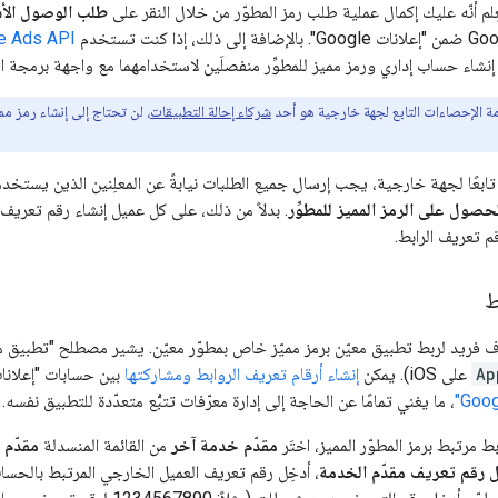
عِلم أنّه عليك إكمال عملية طلب رمز المطوّر من خلال النقر على
طلب الوصول الأ
e Ads API
 إنشاء حساب إداري ورمز مميز للمطوِّر منفصلَين لاستخدامهما مع واجهة برمجة ا
ة الإحصاءات التابع لجهة خارجية هو أحد
شركاء إحالة التطبيقات
، لن تحتاج إلى إنشاء رمز م
تابعًا لجهة خارجية، يجب إرسال جميع الطلبات نيابةً عن المعلِنين الذين يست
صول على الرمز المميز للمطوِّر
. بدلاً من ذلك، على كل عميل إنشاء رقم تعريف
م تعريف الرابط.
ط
ّف فريد لربط تطبيق معيّن برمز مميّز خاص بمطوّر معيّن. يشير مصطلح "تطبيق 
Ap
على iOS). يمكن
إنشاء أرقام تعريف الروابط ومشاركتها
بين حسابات "إعلانات Google" بغض النظ
، ما يغني تمامًا عن الحاجة إلى إدارة معرّفات تتبُّع متعدّدة للتطبيق نفسه.
ط مرتبط برمز المطوّر المميز، اختَر
مقدّم خدمة آخر
من القائمة المنسدلة
مقدّم 
ل رقم تعريف مقدّم الخدمة