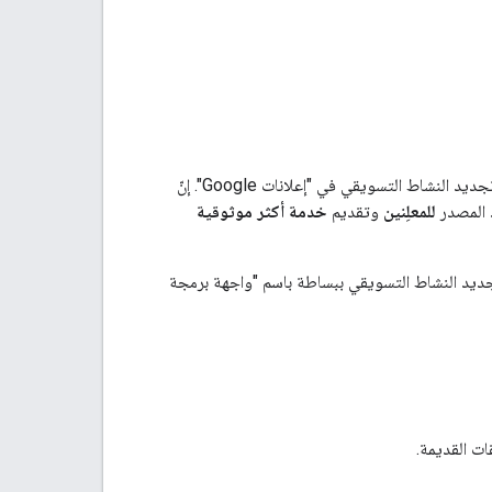
أعلنت Google مؤخرًا عن واجهة برمجة تطبيقات جديدة تمامًا لتتبُّع الإحالات الناجحة للتطبيقات وتجديد النشاط التسويقي في "إعلانات Google". إنّ
 المصدر
للمعلِنين
وتقديم
خدمة أكثر موثوقية
وتجديد النشاط التسويقي ببساطة باسم "واجهة برمجة
ت القديمة.