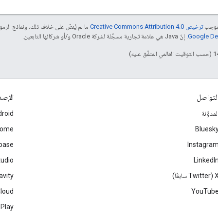
بموجب
ترخيص Creative Commons Attribution 4.0‏
ما لم يُنصّ على خلاف ذلك، ونماذج الر
. إنّ Java هي علامة تجارية مسجَّلة لشركة Oracle و/أو شركائها التابعين.
لتواصل
الإصد
لمدوّنة
roid
rome
Bluesk
ebase
Instagra
tudio
LinkedI
Twitter سابقًا)
avity
Cloud
YouTub
 Play