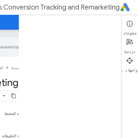
 Conversion Tracking and Remarketing
الصفحة الرئيسية
الأدلة
معلومات
دردشة
الدمج من خادم إلى خادم
الصفحة الرئيسية
ال
تتبُّع الإحالات الناجحة وتجديد النشاط التسويقي
واجهة برمجة التطبيقات
مواصفات الطلب والاستجابة
ting API
قياس الإحالات الناجحة المتكامل
التناقضات في سمة الإحالة الناجحة للتطبيق
على هذه الصفحة
مقدمة
المفاهيم
أحداث التطبيقات