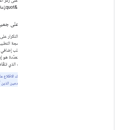
مستخدم &quot;إعلانات Google&quot;).
الإحالة على جمي
تُعدّ إزالة التكرار
التطبيقات الذي تلقّاه.
ملاحظة:
يمكنك الاطّلاع ع
النقرات من المستخدمين الذين أ