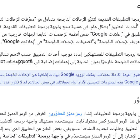
ت
جة التطبيقات القديمة لتتبُّع الإحالات الناجحة تتعامل مع "معرّفات الإحالات ا
"أحداث التطبيق" بشكل عام. في عملية دمج واجهة برمجة التطبيقات القديمة، تت
الإحالات الناجحة للتطبيق في "إعلانات Google" ضمن أنظمة الإحصاءات التا
حالات الناجحة" و"تصنيفات الإحالات الناجحة" في "إعلانات Google"، ثم ربطها في نظام الجهة الخارجية.
ة برمجة التطبيقات للمستهلكين إعادة توجيه أحداث التطبيق حسب
الاسم
ات الناجحة خارجيًا بدون الحاجة إلى إعدادات إضافية في &quot;إعلانات Google&quot;.
لمساعدتك في تحقيق القيمة الكاملة لحملاتك، يمكنك تزويد Google
Googl.
ِّر
واجهة برمجة التطبيقات إنشاء
رمز مميّز للمطوّرين
. الغرض من الرمز المميز لل
ل هذا الرمز المميز كسر مشترك ثابت. سيستخدم مستهلك واجهة برمجة التطبيقات د
 التطبيق وطلبات تجديد النشاط التسويقي، بغض النظر عن التطبيق الذي يتم إن
ن الإشارة إلى أنّ الرمز المميّز سيُستخدَم في
واجهة برمجة التطبيقات الخاصة با