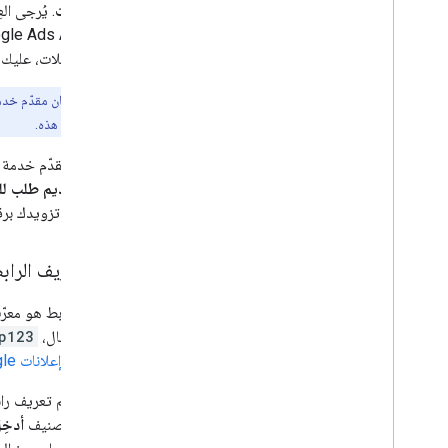
التطبيقات
. يُرجى ال
مركز Google Ads API ضمن "إعلانات Google". بالإضافة إلى ذلك، إذا كنت تستخدم
إدارة الحملات، عليك
ملاحظة:
إذا كان مقدّم خدم
لإجراء عملية الدمج هذه.
إذا كنت مقدّم خدمة 
عميل تقديم طلب للح
أدناه
)، ثم تزويدك برق
رقم تعريف الراب
معرّف الرابط هو معر
سبيل المثال،
p123
حسابات "إعلانات Google"
لإنشاء رقم تعريف راب
يحمل التصنيف
أدخِ