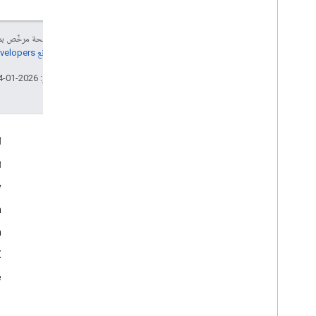
إنّ محتوى هذه الصفحة مرخّص 
مراجعة
سياسات موقع Google Developers‏
تاريخ التعديل الأخير: 2026-01-14 (حسب التوقيت العالمي المتفَّق عليه)
التفاعل
ا
Google Developer Program
ا
y
Google Developer Groups
m
Google Developer Experts
n
Accelerators
Google Cloud & NVIDIA
‫X ‏(
e