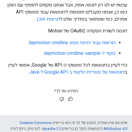
עכשיו יש לנו רק דוגמה אחת, אבל אנחנו מקווים להוסיף עם הזמן.
כמו כן, אנחנו מקבלים תוספות לדוגמאות עבור ממשקי API
אחרים, כפי שמתואר במדריך שלנו ל
תרומת תוכן
.
דוגמה לשורת הפקודה OAuth2 של Motion:
הוראות עבור דגימה מסוג daymotion-cmdline
מקור ל-daymotion-cmdline-sample
כדי לעיין בדוגמאות לכל ממשקי ה-API של Google, אפשר לעיין
ב
דוגמאות של ספריית הלקוח ב-Google API ל-Java
.
המידע עזר לך?
אלא אם צוין אחרת, התוכן של דף זה הוא ברישיון
Creative Commons
Attribution 4.0
ודוגמאות הקוד הן ברישיון
Apache 2.0
. לפרטים, ניתן לעיין