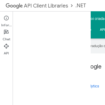
.NET
API Client Libraries
A biblioteca de cliente da API do Google para .NET foi criad
APIs do Google.
Informações
Página inicial
Guias
Referência
Suporte
AP
Chat
O Google usa tecnologia de IA na tradução 
API
Acesse facilmente as APIs do Google
em .NET
Serviços do Google como o
Agenda
e o
Google Analytics
permitem que os usuários armazenem informações
pessoais e gerenciem as atividades deles on-line.