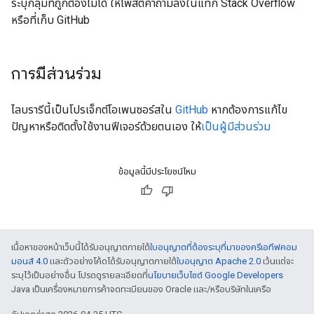
ระบุกลุ่มที่ถูกต้องไม่ได้ ให้โพสต์คำถามลงในแท็ก Stack Overflow
หรือที่เก็บ GitHub
การมีส่วนร่วม
ไลบรารีนี้เป็นโปรเจ็กต์โอเพนซอร์สใน
GitHub
หากต้องการแก้ไข
ปัญหาหรือติดตั้งใช้งานฟีเจอร์ด้วยตนเอง ให้
เป็นผู้มีส่วนร่วม
ข้อมูลนี้มีประโยชน์ไหม
เนื้อหาของหน้าเว็บนี้ได้รับอนุญาตภายใต้
ใบอนุญาตที่ต้องระบุที่มาของครีเอทีฟคอม
มอนส์ 4.0
และตัวอย่างโค้ดได้รับอนุญาตภายใต้
ใบอนุญาต Apache 2.0
เว้นแต่จะ
ระบุไว้เป็นอย่างอื่น โปรดดูรายละเอียดที่
นโยบายเว็บไซต์ Google Developers
Java เป็นเครื่องหมายการค้าจดทะเบียนของ Oracle และ/หรือบริษัทในเครือ