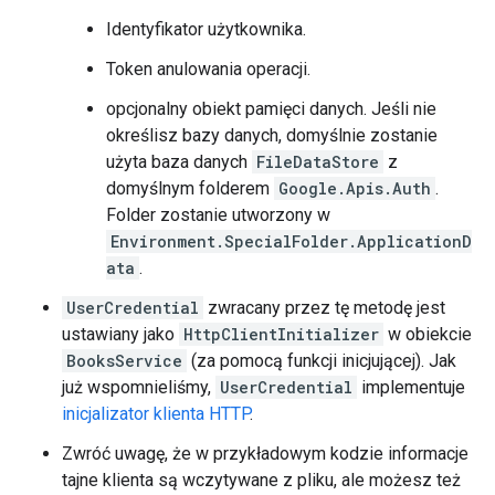
Identyfikator użytkownika.
Token anulowania operacji.
opcjonalny obiekt pamięci danych. Jeśli nie
określisz bazy danych, domyślnie zostanie
użyta baza danych
FileDataStore
z
domyślnym folderem
Google.Apis.Auth
.
Folder zostanie utworzony w
Environment.SpecialFolder.ApplicationD
ata
.
UserCredential
zwracany przez tę metodę jest
ustawiany jako
HttpClientInitializer
w obiekcie
BooksService
(za pomocą funkcji inicjującej). Jak
już wspomnieliśmy,
UserCredential
implementuje
inicjalizator klienta HTTP
.
Zwróć uwagę, że w przykładowym kodzie informacje
tajne klienta są wczytywane z pliku, ale możesz też