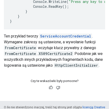
Console
.
WriteLine
(
"Press any key to co
Console
.
ReadKey
();
}
}
}
Ten przykład tworzy
ServiceAccountCredential
.
Wymagane zakresy są ustawione, a wywołanie funkcji
FromCertificate
wczytuje klucz prywatny z danego
FromCertificate
.
X509Certificate2
Podobnie jak we
wszystkich innych przykładowych fragmentach kodu, dane
logowania są ustawione jako
HttpClientInitializer
.
Czy te wskazówki były pomocne?
O ile nie stwierdzono inaczej, treść tej strony jest objęta
licencją Creative