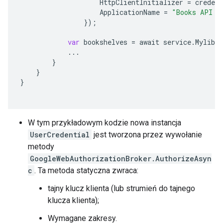
HttpClientInitializer
=
credent
ApplicationName
=
"Books API S
}
);
var
bookshelves
=
await
service
.
Mylibra
...
}
}
}
W tym przykładowym kodzie nowa instancja
UserCredential
jest tworzona przez wywołanie
metody
GoogleWebAuthorizationBroker.AuthorizeAsyn
c
. Ta metoda statyczna zwraca:
tajny klucz klienta (lub strumień do tajnego
klucza klienta);
Wymagane zakresy.