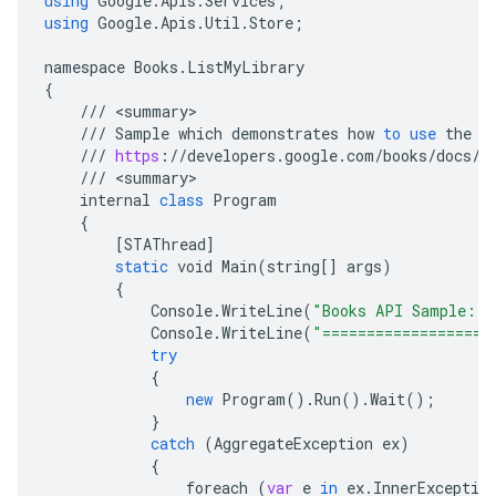
using
Google
.
Apis
.
Services
;
using
Google
.
Apis
.
Util
.
Store
;
namespace
Books
.
ListMyLibrary
{
///
<
summary
///
Sample
which
demonstrates
how
to
use
the
B
///
https
:
//
developers
.
google
.
com
/
books
/
docs
/
v
///
<
summary
internal
class
Program
{
[
STAThread
]
static
void
Main
(
string
[]
args
)
{
Console
.
WriteLine
(
"Books API Sample: L
Console
.
WriteLine
(
"===================
try
{
new
Program
().
Run
().
Wait
();
}
catch
(
AggregateException
ex
)
{
foreach
(
var
e
in
ex
.
InnerExceptio