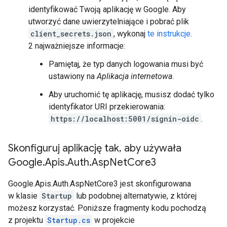
identyfikować Twoją aplikację w Google. Aby
utworzyć dane uwierzytelniające i pobrać plik
client_secrets.json
, wykonaj
te instrukcje
.
2 najważniejsze informacje:
Pamiętaj, że typ danych logowania musi być
ustawiony na
Aplikacja internetowa
.
Aby uruchomić tę aplikację, musisz dodać tylko
identyfikator URI przekierowania:
https://localhost:5001/signin-oidc
.
Skonfiguruj aplikację tak
,
aby używała
Google
.
Apis
.
Auth
.
Asp
Net
Core3
Google.Apis.Auth.AspNetCore3 jest skonfigurowana
w klasie
Startup
lub podobnej alternatywie, z której
możesz korzystać. Poniższe fragmenty kodu pochodzą
z projektu
Startup.cs
w projekcie