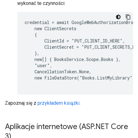
wykonać te czynności:
credential = await GoogleWebAuthorizationBroke
    new ClientSecrets

    {

        ClientId = "PUT_CLIENT_ID_HERE",

        ClientSecret = "PUT_CLIENT_SECRETS_HER
    },

    new[] { BooksService.Scope.Books },

    "user",

    CancellationToken.None,

    new FileDataStore("Books.ListMyLibrary"))
Zapoznaj się z
przykładem książki
.
Aplikacje internetowe (ASP
.
NET Core
3)