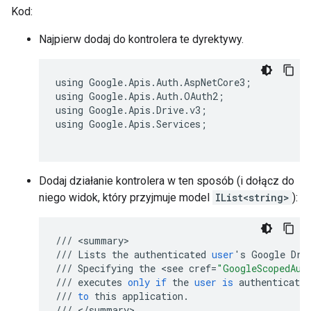
Kod:
Najpierw dodaj do kontrolera te dyrektywy.
using Google.Apis.Auth.AspNetCore3;

using Google.Apis.Auth.OAuth2;

using Google.Apis.Drive.v3;

using Google.Apis.Services;

Dodaj działanie kontrolera w ten sposób (i dołącz do
niego widok, który przyjmuje model
IList<string>
):
///
<
summary
///
Lists
the
authenticated
user
'
s
Google
Dri
///
Specifying
the
<
see
cref
=
"GoogleScopedAut
///
executes
only
if
the
user
is
authenticated
///
to
this
application
.
///
<
/
summary