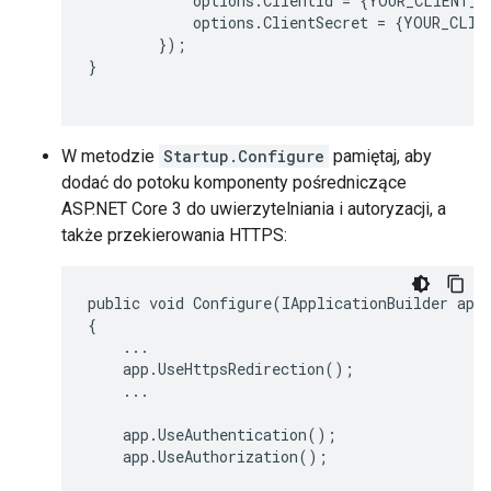
            options.ClientId = {YOUR_CLIENT_ID
            options.ClientSecret = {YOUR_CLIEN
        });

}

W metodzie
Startup.Configure
pamiętaj, aby
dodać do potoku komponenty pośredniczące
ASP.NET Core 3 do uwierzytelniania i autoryzacji, a
także przekierowania HTTPS:
public void Configure(IApplicationBuilder app,
{

    ...

    app.UseHttpsRedirection();

    ...

    app.UseAuthentication();

    app.UseAuthorization();
