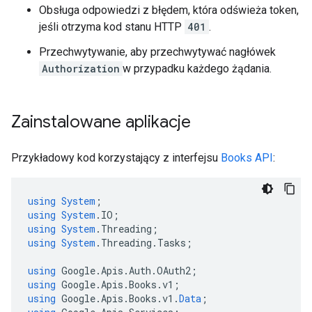
Obsługa odpowiedzi z błędem, która odświeża token,
jeśli otrzyma kod stanu HTTP
401
.
Przechwytywanie, aby przechwytywać nagłówek
Authorization
w przypadku każdego żądania.
Zainstalowane aplikacje
Przykładowy kod korzystający z interfejsu
Books API
:
using
System
;
using
System
.
IO
;
using
System
.
Threading
;
using
System
.
Threading
.
Tasks
;
using
Google
.
Apis
.
Auth
.
OAuth2
;
using
Google
.
Apis
.
Books
.
v1
;
using
Google
.
Apis
.
Books
.
v1
.
Data
;