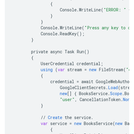
{
Console
.
WriteLine
(
"ERROR: "
+
}
}
Console
.
WriteLine
(
"Press any key to co
Console
.
ReadKey
();
}
private
async
Task
Run
()
{
UserCredential
credential
;
using
(
var
stream
=
new
FileStream
(
"cl
{
credential
=
await
GoogleWebAuthor
GoogleClientSecrets
.
Load
(
strea
new
[]
{
BooksService
.
Scope
.
Book
"user"
,
CancellationToken
.
None
}
//
Create
the
service
.
var
service
=
new
BooksService
(
new
Bas
{