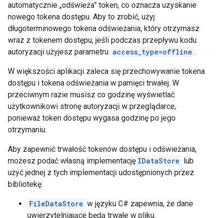
automatycznie „odświeża” token, co oznacza uzyskanie
nowego tokena dostępu. Aby to zrobić, użyj
długoterminowego tokena odświeżania, który otrzymasz
wraz z tokenem dostępu, jeśli podczas przepływu kodu
autoryzacji użyjesz parametru
access_type=offline
.
W większości aplikacji zaleca się przechowywanie tokena
dostępu i tokena odświeżania w pamięci trwałej. W
przeciwnym razie musisz co godzinę wyświetlać
użytkownikowi stronę autoryzacji w przeglądarce,
ponieważ token dostępu wygasa godzinę po jego
otrzymaniu.
Aby zapewnić trwałość tokenów dostępu i odświeżania,
możesz podać własną implementację
IDataStore
lub
użyć jednej z tych implementacji udostępnionych przez
bibliotekę:
FileDataStore
w języku C# zapewnia, że dane
uwierzytelniające będą trwałe w pliku.