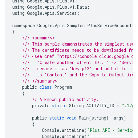
using
Google
.
Apis
.
Plus
.
v1
;
using
Google
.
Apis
.
Plus
.
v1
.
Data
;
using
Google
.
Apis
.
Services
;
namespace
Google
.
Apis
.
Samples
.
PlusServiceAccount
{
/// <summary>
/// This sample demonstrates the simplest use 
/// The certificate needs to be downloaded fro
/// <see cref="https://console.cloud.google.co
///   "Create another client ID..." -> "Servic
///   rename it as "key.p12" and add it to the
///   to "Content" and the Copy to Output Dire
/// </summary>
public
class
Program
{
// A known public activity.
private
static
String
ACTIVITY_ID
=
"z12gt
public
static
void
Main
(
string
[]
args
)
{
Console
.
WriteLine
(
"Plus API - Service 
Console
.
WriteLine
(
"===================