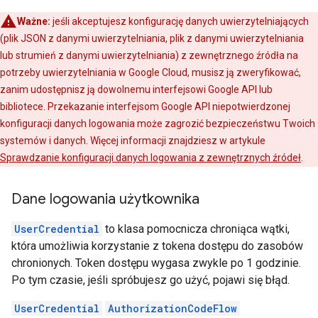
Ważne:
jeśli akceptujesz konfigurację danych uwierzytelniających
(plik JSON z danymi uwierzytelniania, plik z danymi uwierzytelniania
lub strumień z danymi uwierzytelniania) z zewnętrznego źródła na
potrzeby uwierzytelniania w Google Cloud, musisz ją zweryfikować,
zanim udostępnisz ją dowolnemu interfejsowi Google API lub
bibliotece. Przekazanie interfejsom Google API niepotwierdzonej
konfiguracji danych logowania może zagrozić bezpieczeństwu Twoich
systemów i danych. Więcej informacji znajdziesz w artykule
Sprawdzanie konfiguracji danych logowania z zewnętrznych źródeł
.
Dane logowania użytkownika
UserCredential
to klasa pomocnicza chroniąca wątki,
która umożliwia korzystanie z tokena dostępu do zasobów
chronionych. Token dostępu wygasa zwykle po 1 godzinie.
Po tym czasie, jeśli spróbujesz go użyć, pojawi się błąd.
UserCredential
AuthorizationCodeFlow