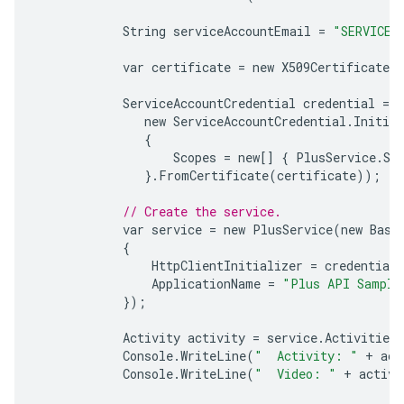
String
serviceAccountEmail
=
"SERVICE_
var
certificate
=
new
X509Certificate2
ServiceAccountCredential
credential
=
n
new
ServiceAccountCredential
.
Initial
{
Scopes
=
new
[]
{
PlusService
.
Sc
}.
FromCertificate
(
certificate
));
// Create the service.
var
service
=
new
PlusService
(
new
Base
{
HttpClientInitializer
=
credential
,
ApplicationName
=
"Plus API Sample
});
Activity
activity
=
service
.
Activities
.
Console
.
WriteLine
(
"  Activity: "
+
act
Console
.
WriteLine
(
"  Video: "
+
activi