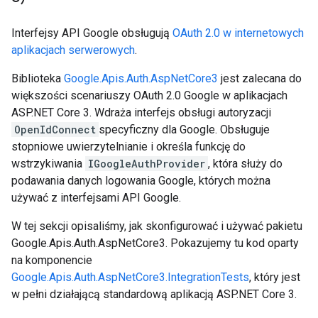
Interfejsy API Google obsługują
OAuth 2.0 w internetowych
aplikacjach serwerowych
.
Biblioteka
Google.Apis.Auth.AspNetCore3
jest zalecana do
większości scenariuszy OAuth 2.0 Google w aplikacjach
ASP.NET Core 3. Wdraża interfejs obsługi autoryzacji
OpenIdConnect
specyficzny dla Google. Obsługuje
stopniowe uwierzytelnianie i określa funkcję do
wstrzykiwania
IGoogleAuthProvider
, która służy do
podawania danych logowania Google, których można
używać z interfejsami API Google.
W tej sekcji opisaliśmy, jak skonfigurować i używać pakietu
Google.Apis.Auth.AspNetCore3. Pokazujemy tu kod oparty
na komponencie
Google.Apis.Auth.AspNetCore3.IntegrationTests
, który jest
w pełni działającą standardową aplikacją ASP.NET Core 3.