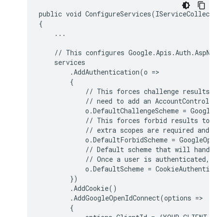
public void ConfigureServices(IServiceCollecti
{

    ...

    // This configures Google.Apis.Auth.AspNet
    services

        .AddAuthentication(o =>

        {

            // This forces challenge results t
            // need to add an AccountControlle
            o.DefaultChallengeScheme = GoogleO
            // This forces forbid results to b
            // extra scopes are required and d
            o.DefaultForbidScheme = GoogleOpen
            // Default scheme that will handle
            // Once a user is authenticated, t
            o.DefaultScheme = CookieAuthentica
        })

        .AddCookie()

        .AddGoogleOpenIdConnect(options =>

        {
