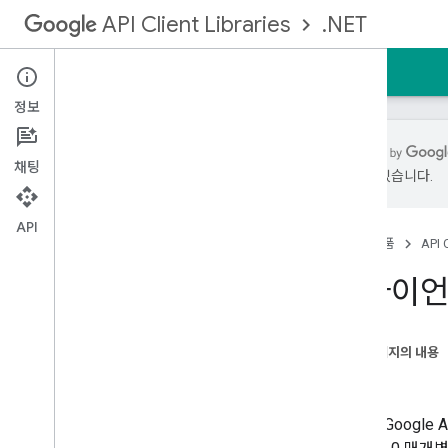
.NET
API Client Libraries
홈
가이드
참고자료
지원
API
정보
채팅
있을 수 있습니다.
시작하기
API
홈
제품
API C
인증 및 승인
개요
클라이언
API 키
OAuth 2
.
0
클라이언트 보안 비밀번호
이 페이지의 내용
동기
방법
.
.
.
미디어 업로드
.NET용 Goog
미디어 다운로드