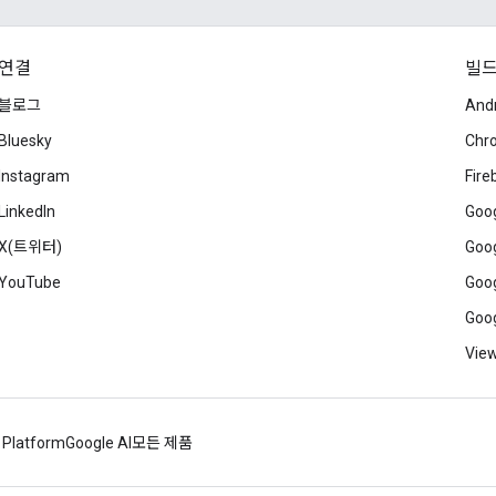
연결
빌
블로그
And
Bluesky
Chr
Instagram
Fire
LinkedIn
Goog
X(트위터)
Goog
YouTube
Goog
Goog
View
 Platform
Google AI
모든 제품