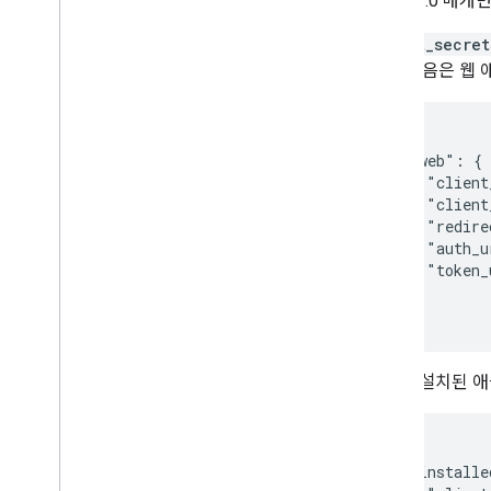
OAuth 2.0 매개
성능 향상
client_secret
니다. 다음은 웹
{

  "web": {

    "client
    "client
    "redire
    "auth_u
    "token_
  }

}
다음은 설치된 
{

  "installe