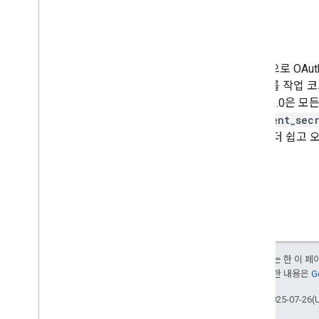
동기
일반적으로 OAu
밀번호를 작업 코
OAuth 2.0은
한
client_sec
현하면 더 쉽고 
달리 명시되지 않는 한 이 
부여됩니다. 자세한 내용은
G
최종 업데이트: 2025-07-26(