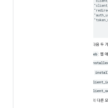
    "client
    "client
    "redire
    "auth_u
    "token_
  }

}
형식은 다음 두 
web
: 웹
installe
web
및
instal
client_i
client_s
이 파일의 다른 