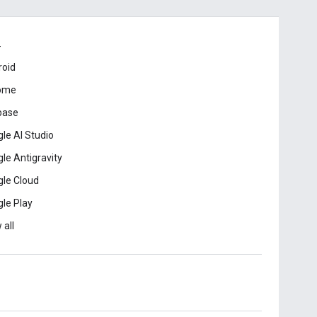
드
roid
ome
base
le AI Studio
le Antigravity
le Cloud
le Play
 all