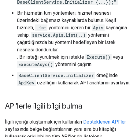
BaseClientService.Initializer {...});"
Bir hizmetin tüm yöntemleri, hizmet nesnesi
üzerindeki bağımsız kaynaklarda bulunur. Keşif
hizmeti,
List
yöntemini içeren bir
Apis
kaynağına
sahip.
service.Apis.List(..)
yöntemini
çağırdığınızda bu yöntemi hedefleyen bir istek
nesnesi döndürülür.
. Bir isteği yürütmek için istekte
Execute()
veya
ExecuteAsyc()
yöntemini çağırın.
BaseClientService.Initializer
örneğinde
ApiKey
özelliğini kullanarak API anahtarını ayarlayın.
API'lerle ilgili bilgi bulma
İlgili içeriği oluşturmak için kullanılan
Desteklenen API'ler
sayfasında belge bağlantılarının yanı sıra bu kitaplığı
kullanarak erişilebilen tüm API'ler de listelenir.