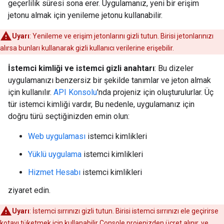
geçerlilik süresi sona erer. Uygulamanız, yeni bir erişim
jetonu almak için yenileme jetonu kullanabilir.
Uyarı
: Yenileme ve erişim jetonlarını gizli tutun. Birisi jetonlarınızı
alırsa bunları kullanarak gizli kullanıcı verilerine erişebilir.
İstemci kimliği ve istemci gizli anahtarı
: Bu dizeler
uygulamanızı benzersiz bir şekilde tanımlar ve jeton almak
için kullanılır.
API Konsolu
'nda projeniz için oluşturulurlar. Üç
tür istemci kimliği vardır, Bu nedenle, uygulamanız için
doğru türü seçtiğinizden emin olun:
Web uygulaması
istemci kimlikleri
Yüklü uygulama
istemci kimlikleri
Hizmet Hesabı
istemci kimlikleri
ziyaret edin.
Uyarı
: İstemci sırrınızı gizli tutun. Birisi istemci sırrınızı ele geçirirse
kotayı tüketmek için kullanabilir Console projenizden ücret alınır, ve