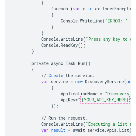
{
foreach
(
var
e
in
ex
.
InnerExceptio
{
Console
.
WriteLine
(
"ERROR: "
+
}
}
Console
.
WriteLine
(
"Press any key to co
Console
.
ReadKey
();
}
private
async
Task
Run
()
{
//
Create
the
service
.
var
service
=
new
DiscoveryService
(
new
{
ApplicationName
=
"Discovery S
ApiKey
=
"
[YOUR_API_KEY_HERE]
"
,
}
);
//
Run
the
request
.
Console
.
WriteLine
(
"Executing a list re
var
result
=
await
service
.
Apis
.
List
()