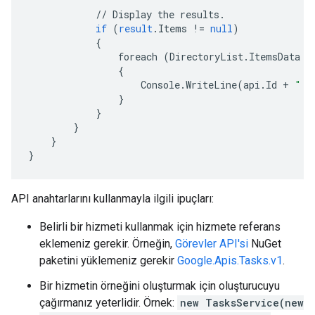
//
Display
the
results
.
if
(
result
.
Items
!=
null
)
{
foreach
(
DirectoryList
.
ItemsData
a
{
Console
.
WriteLine
(
api
.
Id
+
" -
}
}
}
}
}
API anahtarlarını kullanmayla ilgili ipuçları:
Belirli bir hizmeti kullanmak için hizmete referans
eklemeniz gerekir. Örneğin,
Görevler API'si
NuGet
paketini yüklemeniz gerekir
Google.Apis.Tasks.v1
.
Bir hizmetin örneğini oluşturmak için oluşturucuyu
çağırmanız yeterlidir. Örnek:
new TasksService(new