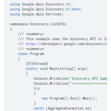
using
Google
.
Apis
.
Discovery
.
v1
;
using
Google
.
Apis
.
Discovery
.
v1
.
Data
;
using
Google
.
Apis
.
Services
;
namespace
Discovery
.
ListAPIs
{
///
<
summary
///
This
example
uses
the
discovery
API
to
lis
///
https
:
//
developers
.
google
.
com
/
discovery
/
v1
///
<
summary
class
Program
{
[
STAThread
]
static
void
Main
(
string
[]
args
)
{
Console
.
WriteLine
(
"Discovery API Sampl
Console
.
WriteLine
(
"===================
try
{
new
Program
().
Run
().
Wait
();
}
catch
(
AggregateException
ex
)