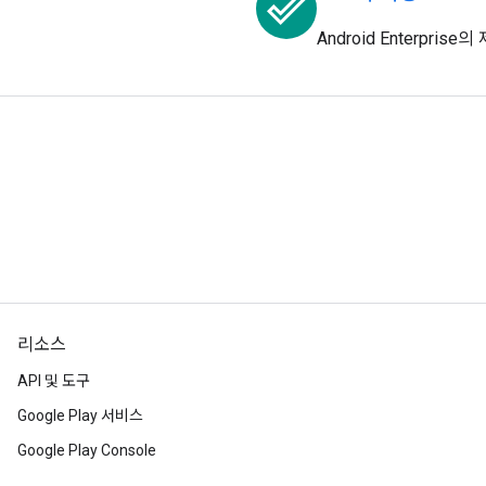
done_outline
Android Enterpri
리소스
API 및 도구
Google Play 서비스
Google Play Console