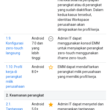
mereka selama penyiapan
perangkat atau di perangkat
yang sudah diaktifkan. Dalam
kedua kasus tersebut,
identitas Workspace
perusahaan akan
dimigrasikan ke profil kerja.
remove_circle_outline
1.9.
Android
Admin IT dapat
Konfigurasi
7.0 dan
menggunakan konsol EMM
zero-touch
yang
untuk menyiapkan perangkat
langsung
lebih
zero-touch menggunakan
tinggi
iframe zero-touch.
star_border
1.10. Profil
Android
EMM dapat mendaftarkan
kerja di
8.0+
perangkat milik perusahaan
perangkat
yang memiliki profil kerja.
milik
perusahaan
2
.
Keamanan perangkat
star
2.1.
Android
Admin IT dapat menyetel dan
Tantangan
5.0+
menerapkan tantangan