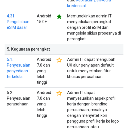
atau
kebijakan penyedia
kredensial
.
star
4.31.
Android
Memungkinkan admin IT
Pengelolaan
15.0+
menyediakan perangkat
eSIM dasar
dengan profil eSIM dan
mengelola siklus prosesnya di
perangkat.
5
.
Kegunaan perangkat
star_border
5.1.
Android
Admin IT dapat mengubah
Penyesuaian
7.0 dan
UX alur penyiapan default
penyediaan
yang
untuk menyertakan fitur
terkelola
lebih
khusus perusahaan.
tinggi
star_border
5.2.
Android
Admin IT dapat
Penyesuaian
7.0 dan
menyesuaikan aspek profil
perusahaan
yang
kerja dengan branding
lebih
perusahaan, misalnya
tinggi
dengan menyetel ikon
pengguna profil kerja ke logo
perusahaan, atau