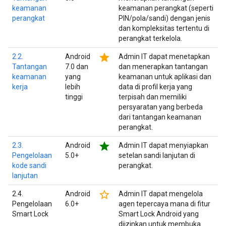
keamanan
keamanan perangkat (seperti
perangkat
PIN/pola/sandi) dengan jenis
dan kompleksitas tertentu di
perangkat terkelola.
star
2.2.
Android
Admin IT dapat menetapkan
Tantangan
7.0 dan
dan menerapkan tantangan
keamanan
yang
keamanan untuk aplikasi dan
kerja
lebih
data di profil kerja yang
tinggi
terpisah dan memiliki
persyaratan yang berbeda
dari tantangan keamanan
perangkat.
star
2.3.
Android
Admin IT dapat menyiapkan
Pengelolaan
5.0+
setelan sandi lanjutan di
kode sandi
perangkat.
lanjutan
star_border
2.4.
Android
Admin IT dapat mengelola
Pengelolaan
6.0+
agen tepercaya mana di fitur
Smart Lock
Smart Lock Android yang
diizinkan untuk membuka