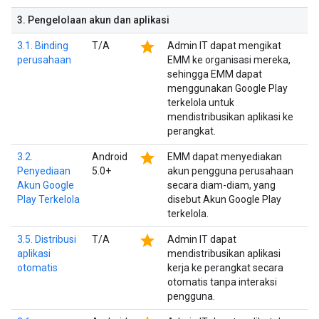
3
.
Pengelolaan akun dan aplikasi
star
3.1. Binding
T/A
Admin IT dapat mengikat
perusahaan
EMM ke organisasi mereka,
sehingga EMM dapat
menggunakan Google Play
terkelola untuk
mendistribusikan aplikasi ke
perangkat.
star
3.2.
Android
EMM dapat menyediakan
Penyediaan
5.0+
akun pengguna perusahaan
Akun Google
secara diam-diam, yang
Play Terkelola
disebut Akun Google Play
terkelola.
star
3.5. Distribusi
T/A
Admin IT dapat
aplikasi
mendistribusikan aplikasi
otomatis
kerja ke perangkat secara
otomatis tanpa interaksi
pengguna.