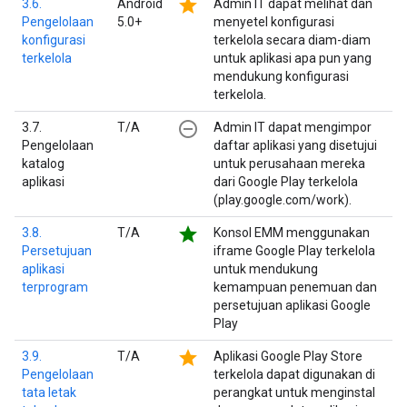
star
3.6.
Android
Admin IT dapat melihat dan
Pengelolaan
5.0+
menyetel konfigurasi
konfigurasi
terkelola secara diam-diam
terkelola
untuk aplikasi apa pun yang
mendukung konfigurasi
terkelola.
remove_circle_outline
3.7.
T/A
Admin IT dapat mengimpor
Pengelolaan
daftar aplikasi yang disetujui
katalog
untuk perusahaan mereka
aplikasi
dari Google Play terkelola
(play.google.com/work).
star
3.8.
T/A
Konsol EMM menggunakan
Persetujuan
iframe Google Play terkelola
aplikasi
untuk mendukung
terprogram
kemampuan penemuan dan
persetujuan aplikasi Google
Play
star
3.9.
T/A
Aplikasi Google Play Store
Pengelolaan
terkelola dapat digunakan di
tata letak
perangkat untuk menginstal