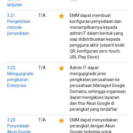
lanjutan
star
3.21.
T/A
EMM dapat membuat
Pengelolaan
konfigurasi penyediaan dan
metode
menampilkannya kepada
penyediaan
admin IT dalam bentuk yang
siap didistribusikan kepada
pengguna akhir (seperti kode
QR, konfigurasi zero-touch,
URL Play Store).
star
3.22.
T/A
Admin IT dapat
Mengupgrade
mengupgrade jenis
pengikatan
pengikatan perusahaan ke
Enterprise
perusahaan Managed Google
Domains, sehingga organisasi
dapat mengakses layanan
dan fitur Akun Google di
perangkat yang terdaftar.
star
3.23.
T/A
EMM dapat menyediakan
Penyediaan
perangkat dengan Akun
Akun Google
Google terkelola untuk