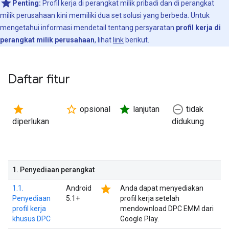
Penting:
Profil kerja di perangkat milik pribadi dan di perangkat
milik perusahaan kini memiliki dua set solusi yang berbeda. Untuk
mengetahui informasi mendetail tentang persyaratan
profil kerja di
perangkat milik perusahaan
, lihat
link
berikut.
Daftar fitur
star
star_border
star
remove_circle_outline
opsional
lanjutan
tidak
diperlukan
didukung
1
.
Penyediaan perangkat
star
1.1.
Android
Anda dapat menyediakan
Penyediaan
5.1+
profil kerja setelah
profil kerja
mendownload DPC EMM dari
khusus DPC
Google Play.