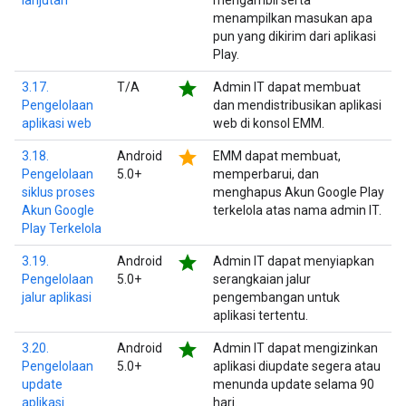
lanjutan
mengambil serta
menampilkan masukan apa
pun yang dikirim dari aplikasi
Play.
star
3.17.
T/A
Admin IT dapat membuat
Pengelolaan
dan mendistribusikan aplikasi
aplikasi web
web di konsol EMM.
star
3.18.
Android
EMM dapat membuat,
Pengelolaan
5.0+
memperbarui, dan
siklus proses
menghapus Akun Google Play
Akun Google
terkelola atas nama admin IT.
Play Terkelola
star
3.19.
Android
Admin IT dapat menyiapkan
Pengelolaan
5.0+
serangkaian jalur
jalur aplikasi
pengembangan untuk
aplikasi tertentu.
star
3.20.
Android
Admin IT dapat mengizinkan
Pengelolaan
5.0+
aplikasi diupdate segera atau
update
menunda update selama 90
aplikasi
hari.