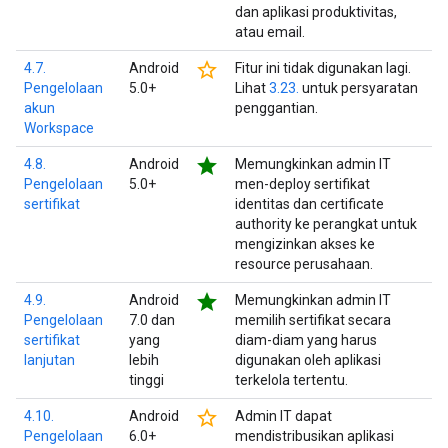
dan aplikasi produktivitas,
atau email.
star_border
4.7.
Android
Fitur ini tidak digunakan lagi.
Pengelolaan
5.0+
Lihat
3.23.
untuk persyaratan
akun
penggantian.
Workspace
star
4.8.
Android
Memungkinkan admin IT
Pengelolaan
5.0+
men-deploy sertifikat
sertifikat
identitas dan certificate
authority ke perangkat untuk
mengizinkan akses ke
resource perusahaan.
star
4.9.
Android
Memungkinkan admin IT
Pengelolaan
7.0 dan
memilih sertifikat secara
sertifikat
yang
diam-diam yang harus
lanjutan
lebih
digunakan oleh aplikasi
tinggi
terkelola tertentu.
star_border
4.10.
Android
Admin IT dapat
Pengelolaan
6.0+
mendistribusikan aplikasi