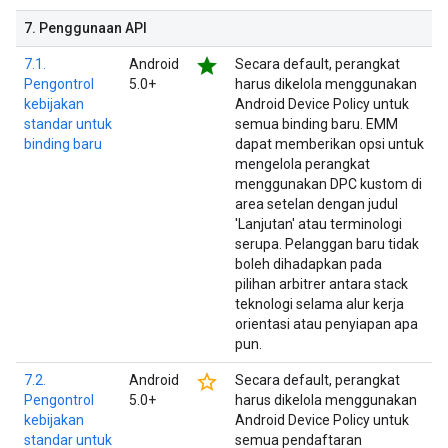
7
.
Penggunaan API
star
7.1.
Android
Secara default, perangkat
Pengontrol
5.0+
harus dikelola menggunakan
kebijakan
Android Device Policy untuk
standar untuk
semua binding baru. EMM
binding baru
dapat memberikan opsi untuk
mengelola perangkat
menggunakan DPC kustom di
area setelan dengan judul
'Lanjutan' atau terminologi
serupa. Pelanggan baru tidak
boleh dihadapkan pada
pilihan arbitrer antara stack
teknologi selama alur kerja
orientasi atau penyiapan apa
pun.
star_border
7.2.
Android
Secara default, perangkat
Pengontrol
5.0+
harus dikelola menggunakan
kebijakan
Android Device Policy untuk
standar untuk
semua pendaftaran