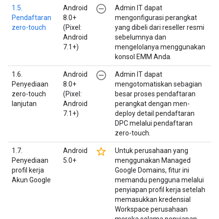
remove_circle_outline
1.5.
Android
Admin IT dapat
Pendaftaran
8.0+
mengonfigurasi perangkat
zero-touch
(Pixel:
yang dibeli dari reseller resmi
Android
sebelumnya dan
7.1+)
mengelolanya menggunakan
konsol EMM Anda.
remove_circle_outline
1.6.
Android
Admin IT dapat
Penyediaan
8.0+
mengotomatiskan sebagian
zero-touch
(Pixel:
besar proses pendaftaran
lanjutan
Android
perangkat dengan men-
7.1+)
deploy detail pendaftaran
DPC melalui pendaftaran
zero-touch.
star_border
1.7.
Android
Untuk perusahaan yang
Penyediaan
5.0+
menggunakan Managed
profil kerja
Google Domains, fitur ini
Akun Google
memandu pengguna melalui
penyiapan profil kerja setelah
memasukkan kredensial
Workspace perusahaan