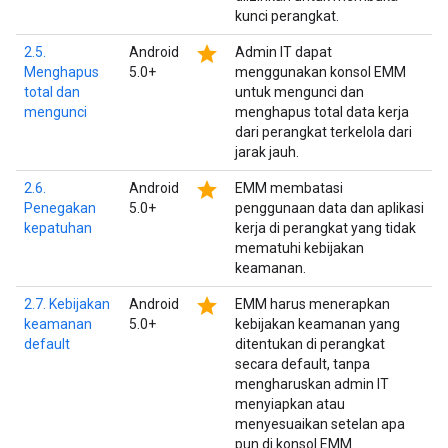
kunci perangkat.
star
2.5.
Android
Admin IT dapat
Menghapus
5.0+
menggunakan konsol EMM
total dan
untuk mengunci dan
mengunci
menghapus total data kerja
dari perangkat terkelola dari
jarak jauh.
star
2.6.
Android
EMM membatasi
Penegakan
5.0+
penggunaan data dan aplikasi
kepatuhan
kerja di perangkat yang tidak
mematuhi kebijakan
keamanan.
star
2.7. Kebijakan
Android
EMM harus menerapkan
keamanan
5.0+
kebijakan keamanan yang
default
ditentukan di perangkat
secara default, tanpa
mengharuskan admin IT
menyiapkan atau
menyesuaikan setelan apa
pun di konsol EMM.