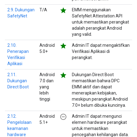
star
2.9. Dukungan
T/A
EMM menggunakan
SafetyNet
SafetyNet Attestation API
untuk memastikan perangkat
adalah perangkat Android
yang valid.
star
2.10.
Android
Admin IT dapat mengaktifkan
Penerapan
5.0+
Verifikasi Aplikasi di
Verifikasi
perangkat.
Aplikasi
star
2.11.
Android
Dukungan Direct Boot
Dukungan
7.0 dan
memastikan bahwa DPC
Direct Boot
yang
EMM aktif dan dapat
lebih
menerapkan kebijakan,
tinggi
meskipun perangkat Android
7.0+ belum dibuka kuncinya.
remove_circle_outline
2.12.
Android
Admin IT dapat mengunci
Pengelolaan
5.1+
elemen hardware perangkat
keamanan
untuk memastikan
hardware
pencegahan kehilangan data.