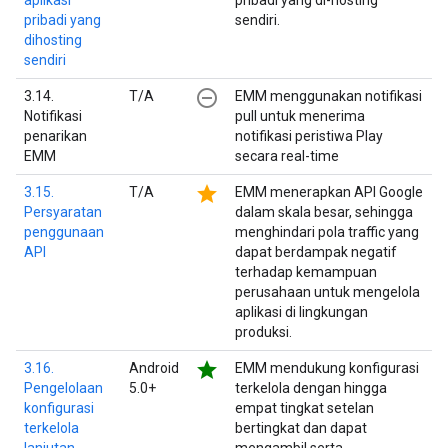
aplikasi
pribadi yang di-hosting
pribadi yang
sendiri.
dihosting
sendiri
remove_circle_outline
3.14.
T/A
EMM menggunakan notifikasi
Notifikasi
pull untuk menerima
penarikan
notifikasi peristiwa Play
EMM
secara real-time
star
3.15.
T/A
EMM menerapkan API Google
Persyaratan
dalam skala besar, sehingga
penggunaan
menghindari pola traffic yang
API
dapat berdampak negatif
terhadap kemampuan
perusahaan untuk mengelola
aplikasi di lingkungan
produksi.
star
3.16.
Android
EMM mendukung konfigurasi
Pengelolaan
5.0+
terkelola dengan hingga
konfigurasi
empat tingkat setelan
terkelola
bertingkat dan dapat