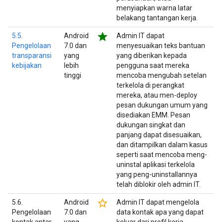
menyiapkan warna latar
belakang tantangan kerja.
star
5.5.
Android
Admin IT dapat
Pengelolaan
7.0 dan
menyesuaikan teks bantuan
transparansi
yang
yang diberikan kepada
kebijakan
lebih
pengguna saat mereka
tinggi
mencoba mengubah setelan
terkelola di perangkat
mereka, atau men-deploy
pesan dukungan umum yang
disediakan EMM. Pesan
dukungan singkat dan
panjang dapat disesuaikan,
dan ditampilkan dalam kasus
seperti saat mencoba meng-
uninstal aplikasi terkelola
yang peng-uninstallannya
telah diblokir oleh admin IT.
star_border
5.6.
Android
Admin IT dapat mengelola
Pengelolaan
7.0 dan
data kontak apa yang dapat