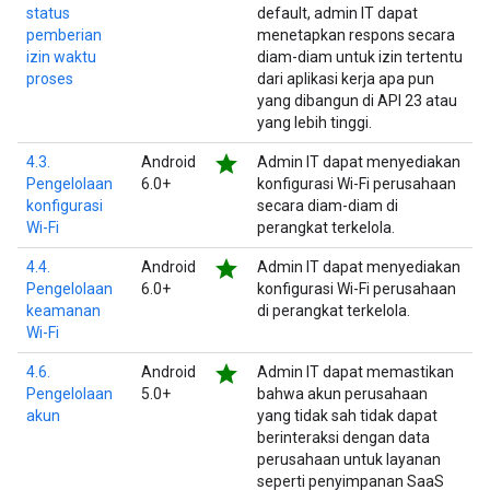
status
default, admin IT dapat
pemberian
menetapkan respons secara
izin waktu
diam-diam untuk izin tertentu
proses
dari aplikasi kerja apa pun
yang dibangun di API 23 atau
yang lebih tinggi.
star
4.3.
Android
Admin IT dapat menyediakan
Pengelolaan
6.0+
konfigurasi Wi-Fi perusahaan
konfigurasi
secara diam-diam di
Wi-Fi
perangkat terkelola.
star
4.4.
Android
Admin IT dapat menyediakan
Pengelolaan
6.0+
konfigurasi Wi-Fi perusahaan
keamanan
di perangkat terkelola.
Wi-Fi
star
4.6.
Android
Admin IT dapat memastikan
Pengelolaan
5.0+
bahwa akun perusahaan
akun
yang tidak sah tidak dapat
berinteraksi dengan data
perusahaan untuk layanan
seperti penyimpanan SaaS