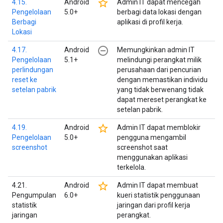
star_border
4.15.
Android
Admin IT dapat mencegah
Pengelolaan
5.0+
berbagi data lokasi dengan
Berbagi
aplikasi di profil kerja.
Lokasi
remove_circle_outline
4.17.
Android
Memungkinkan admin IT
Pengelolaan
5.1+
melindungi perangkat milik
perlindungan
perusahaan dari pencurian
reset ke
dengan memastikan individu
setelan pabrik
yang tidak berwenang tidak
dapat mereset perangkat ke
setelan pabrik.
star_border
4.19.
Android
Admin IT dapat memblokir
Pengelolaan
5.0+
pengguna mengambil
screenshot
screenshot saat
menggunakan aplikasi
terkelola.
star_border
4.21.
Android
Admin IT dapat membuat
Pengumpulan
6.0+
kueri statistik penggunaan
statistik
jaringan dari profil kerja
jaringan
perangkat.