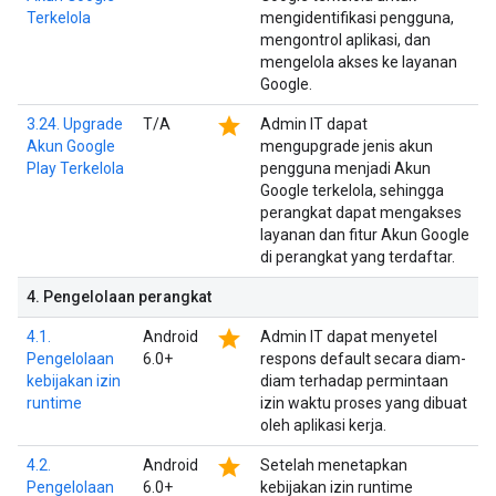
Terkelola
mengidentifikasi pengguna,
mengontrol aplikasi, dan
mengelola akses ke layanan
Google.
star
3.24. Upgrade
T/A
Admin IT dapat
Akun Google
mengupgrade jenis akun
Play Terkelola
pengguna menjadi Akun
Google terkelola, sehingga
perangkat dapat mengakses
layanan dan fitur Akun Google
di perangkat yang terdaftar.
4
.
Pengelolaan perangkat
star
4.1.
Android
Admin IT dapat menyetel
Pengelolaan
6.0+
respons default secara diam-
kebijakan izin
diam terhadap permintaan
runtime
izin waktu proses yang dibuat
oleh aplikasi kerja.
star
4.2.
Android
Setelah menetapkan
Pengelolaan
6.0+
kebijakan izin runtime