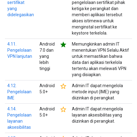
sertifikat
pengelolaan sertifikat pihak
yang
ketiga ke perangkat dan
didelegasikan
memberi aplikasi tersebut
akses istimewa untuk
menginstal sertifikat ke
keystore terkelola.
star
4.11.
Android
Memungkinkan admin IT
Pengelolaan
7.0 dan
menentukan VPN Selalu Aktif
VPN lanjutan
yang
untuk memastikan bahwa
lebih
data dari aplikasi terkelola
tinggi
tertentu akan melewati VPN
yang disiapkan.
star_border
4.12.
Android
Admin IT dapat mengelola
Pengelolaan
5.0+
metode input (IME) yang
IME
diizinkan di perangkat.
star_border
4.14.
Android
Admin IT dapat mengelola
Pengelolaan
5.0+
layanan aksesibilitas yang
layanan
diizinkan di perangkat.
aksesibilitas