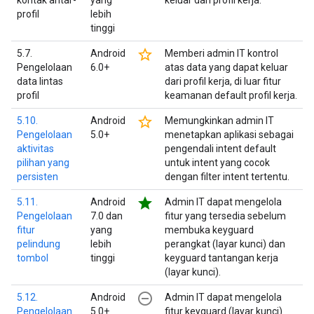
kontak antar-
yang
keluar dari profil kerja.
profil
lebih
tinggi
star_border
5.7.
Android
Memberi admin IT kontrol
Pengelolaan
6.0+
atas data yang dapat keluar
data lintas
dari profil kerja, di luar fitur
profil
keamanan default profil kerja.
star_border
5.10.
Android
Memungkinkan admin IT
Pengelolaan
5.0+
menetapkan aplikasi sebagai
aktivitas
pengendali intent default
pilihan yang
untuk intent yang cocok
persisten
dengan filter intent tertentu.
star
5.11.
Android
Admin IT dapat mengelola
Pengelolaan
7.0 dan
fitur yang tersedia sebelum
fitur
yang
membuka keyguard
pelindung
lebih
perangkat (layar kunci) dan
tombol
tinggi
keyguard tantangan kerja
(layar kunci).
remove_circle_outline
5.12.
Android
Admin IT dapat mengelola
Pengelolaan
5.0+
fitur keyguard (layar kunci)