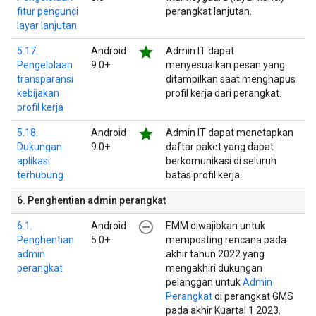
fitur pengunci
perangkat lanjutan.
layar lanjutan
star
5.17.
Android
Admin IT dapat
Pengelolaan
9.0+
menyesuaikan pesan yang
transparansi
ditampilkan saat menghapus
kebijakan
profil kerja dari perangkat.
profil kerja
star
5.18.
Android
Admin IT dapat menetapkan
Dukungan
9.0+
daftar paket yang dapat
aplikasi
berkomunikasi di seluruh
terhubung
batas profil kerja.
6
.
Penghentian admin perangkat
remove_circle_outline
6.1.
Android
EMM diwajibkan untuk
Penghentian
5.0+
memposting rencana pada
admin
akhir tahun 2022 yang
perangkat
mengakhiri dukungan
pelanggan untuk
Admin
Perangkat
di perangkat GMS
pada akhir Kuartal 1 2023.