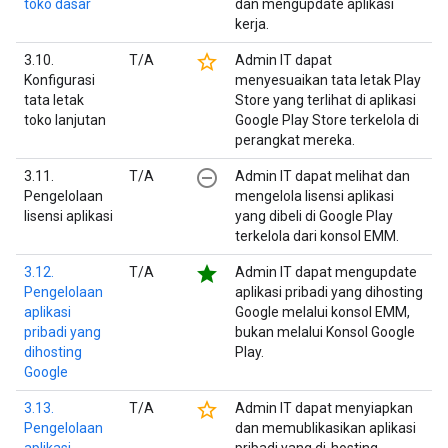
toko dasar
dan mengupdate aplikasi
kerja.
star_border
3.10.
T/A
Admin IT dapat
Konfigurasi
menyesuaikan tata letak Play
tata letak
Store yang terlihat di aplikasi
toko lanjutan
Google Play Store terkelola di
perangkat mereka.
remove_circle_outline
3.11.
T/A
Admin IT dapat melihat dan
Pengelolaan
mengelola lisensi aplikasi
lisensi aplikasi
yang dibeli di Google Play
terkelola dari konsol EMM.
star
3.12.
T/A
Admin IT dapat mengupdate
Pengelolaan
aplikasi pribadi yang dihosting
aplikasi
Google melalui konsol EMM,
pribadi yang
bukan melalui Konsol Google
dihosting
Play.
Google
star_border
3.13.
T/A
Admin IT dapat menyiapkan
Pengelolaan
dan memublikasikan aplikasi