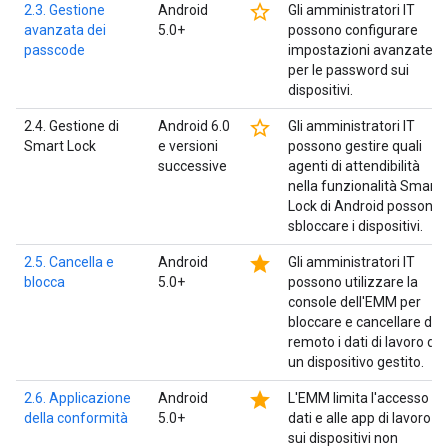
star_border
2.3. Gestione
Android
Gli amministratori IT
avanzata dei
5.0+
possono configurare
passcode
impostazioni avanzate
per le password sui
dispositivi.
star_border
2.4. Gestione di
Android 6.0
Gli amministratori IT
Smart Lock
e versioni
possono gestire quali
successive
agenti di attendibilità
nella funzionalità Smart
Lock di Android possono
sbloccare i dispositivi.
star
2.5. Cancella e
Android
Gli amministratori IT
blocca
5.0+
possono utilizzare la
console dell'EMM per
bloccare e cancellare da
remoto i dati di lavoro da
un dispositivo gestito.
star
2.6. Applicazione
Android
L'EMM limita l'accesso ai
della conformità
5.0+
dati e alle app di lavoro
sui dispositivi non