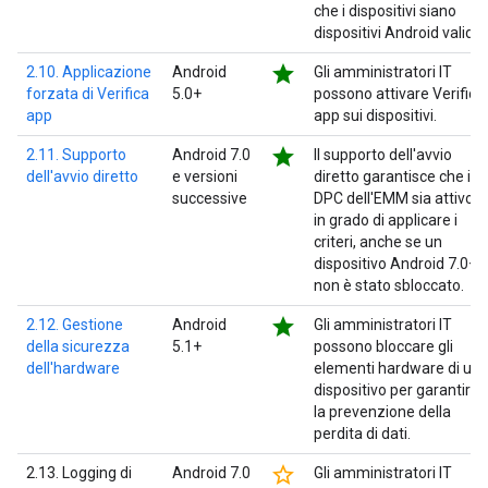
che i dispositivi siano
dispositivi Android validi.
star
2.10. Applicazione
Android
Gli amministratori IT
forzata di Verifica
5.0+
possono attivare Verifica
app
app sui dispositivi.
star
2.11. Supporto
Android 7.0
Il supporto dell'avvio
dell'avvio diretto
e versioni
diretto garantisce che il
successive
DPC dell'EMM sia attivo e
in grado di applicare i
criteri, anche se un
dispositivo Android 7.0+
non è stato sbloccato.
star
2.12. Gestione
Android
Gli amministratori IT
della sicurezza
5.1+
possono bloccare gli
dell'hardware
elementi hardware di un
dispositivo per garantire
la prevenzione della
perdita di dati.
star_border
2.13. Logging di
Android 7.0
Gli amministratori IT