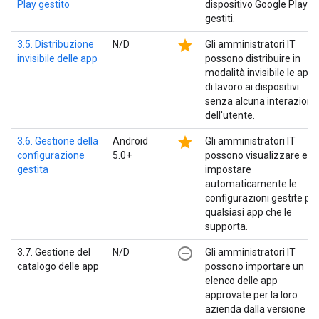
Play gestito
dispositivo Google Play
gestiti.
star
3.5. Distribuzione
N/D
Gli amministratori IT
invisibile delle app
possono distribuire in
modalità invisibile le app
di lavoro ai dispositivi
senza alcuna interazione
dell'utente.
star
3.6. Gestione della
Android
Gli amministratori IT
configurazione
5.0+
possono visualizzare e
gestita
impostare
automaticamente le
configurazioni gestite pe
qualsiasi app che le
supporta.
remove_circle_outline
3.7. Gestione del
N/D
Gli amministratori IT
catalogo delle app
possono importare un
elenco delle app
approvate per la loro
azienda dalla versione