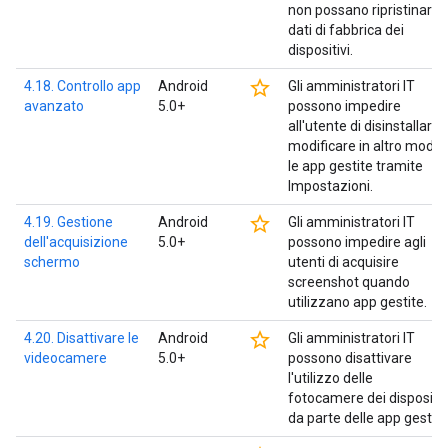
non possano ripristinare i
dati di fabbrica dei
dispositivi.
star_border
4.18. Controllo app
Android
Gli amministratori IT
avanzato
5.0+
possono impedire
all'utente di disinstallare 
modificare in altro modo
le app gestite tramite
Impostazioni.
star_border
4.19. Gestione
Android
Gli amministratori IT
dell'acquisizione
5.0+
possono impedire agli
schermo
utenti di acquisire
screenshot quando
utilizzano app gestite.
star_border
4.20. Disattivare le
Android
Gli amministratori IT
videocamere
5.0+
possono disattivare
l'utilizzo delle
fotocamere dei dispositiv
da parte delle app gestite