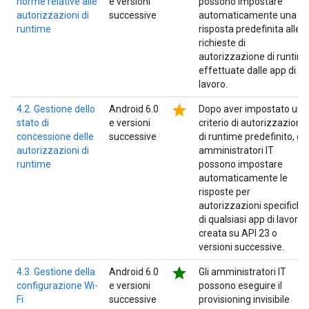
norme relative alle
e versioni
possono impostare
autorizzazioni di
successive
automaticamente una
runtime
risposta predefinita alle
richieste di
autorizzazione di runtim
effettuate dalle app di
lavoro.
star
4.2. Gestione dello
Android 6.0
Dopo aver impostato un
stato di
e versioni
criterio di autorizzazione
concessione delle
successive
di runtime predefinito, gli
autorizzazioni di
amministratori IT
runtime
possono impostare
automaticamente le
risposte per
autorizzazioni specifiche
di qualsiasi app di lavoro
creata su API 23 o
versioni successive.
star
4.3. Gestione della
Android 6.0
Gli amministratori IT
configurazione Wi-
e versioni
possono eseguire il
Fi
successive
provisioning invisibile