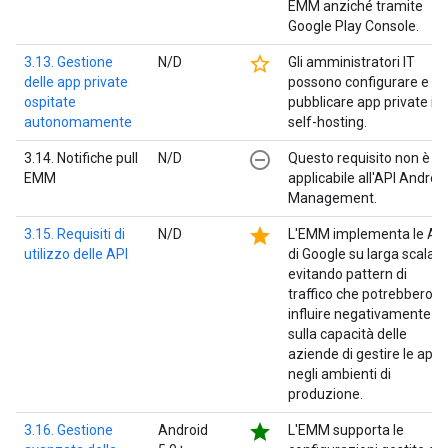
EMM anziché tramite
Google Play Console.
star_border
3.13. Gestione
N/D
Gli amministratori IT
delle app private
possono configurare e
ospitate
pubblicare app private in
autonomamente
self-hosting.
remove_circle_outline
3.14. Notifiche pull
N/D
Questo requisito non è
EMM
applicabile all'API Androi
Management.
star
3.15. Requisiti di
N/D
L'EMM implementa le AP
utilizzo delle API
di Google su larga scala,
evitando pattern di
traffico che potrebbero
influire negativamente
sulla capacità delle
aziende di gestire le app
negli ambienti di
produzione.
star
3.16. Gestione
Android
L'EMM supporta le