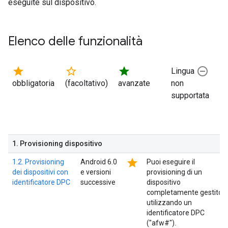
eseguite sul dispositivo.
Elenco delle funzionalità
star
star_border
star
remove_circle_outline
Lingua
obbligatoria
(facoltativo)
avanzate
non
supportata
1
.
Provisioning dispositivo
star
1.2. Provisioning
Android 6.0
Puoi eseguire il
dei dispositivi con
e versioni
provisioning di un
identificatore DPC
successive
dispositivo
completamente gestito
utilizzando un
identificatore DPC
("afw#").