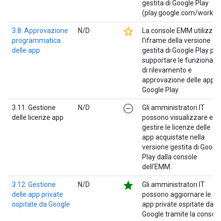
gestita di Google Play
(play.google.com/work).
star_border
3.8. Approvazione
N/D
La console EMM utilizza
programmatica
l'iframe della versione
delle app
gestita di Google Play per
supportare le funzionalit
di rilevamento e
approvazione delle app d
Google Play.
remove_circle_outline
3.11. Gestione
N/D
Gli amministratori IT
delle licenze app
possono visualizzare e
gestire le licenze delle
app acquistate nella
versione gestita di Googl
Play dalla console
dell'EMM.
star
3.12. Gestione
N/D
Gli amministratori IT
delle app private
possono aggiornare le
ospitate da Google
app private ospitate da
Google tramite la console