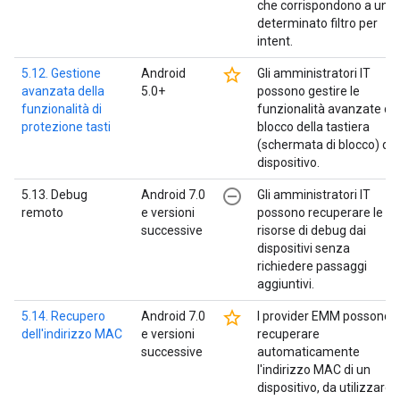
che corrispondono a un
determinato filtro per
intent.
star_border
5.12. Gestione
Android
Gli amministratori IT
avanzata della
5.0+
possono gestire le
funzionalità di
funzionalità avanzate di
protezione tasti
blocco della tastiera
(schermata di blocco) del
dispositivo.
remove_circle_outline
5.13. Debug
Android 7.0
Gli amministratori IT
remoto
e versioni
possono recuperare le
successive
risorse di debug dai
dispositivi senza
richiedere passaggi
aggiuntivi.
star_border
5.14. Recupero
Android 7.0
I provider EMM possono
dell'indirizzo MAC
e versioni
recuperare
successive
automaticamente
l'indirizzo MAC di un
dispositivo, da utilizzare