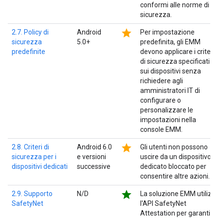
conformi alle norme di
sicurezza.
star
2.7. Policy di
Android
Per impostazione
sicurezza
5.0+
predefinita, gli EMM
predefinite
devono applicare i criteri
di sicurezza specificati
sui dispositivi senza
richiedere agli
amministratori IT di
configurare o
personalizzare le
impostazioni nella
console EMM.
star
2.8. Criteri di
Android 6.0
Gli utenti non possono
sicurezza per i
e versioni
uscire da un dispositivo
dispositivi dedicati
successive
dedicato bloccato per
consentire altre azioni.
star
2.9. Supporto
N/D
La soluzione EMM utilizz
SafetyNet
l'API SafetyNet
Attestation per garantire