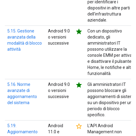
per identificare i
dispositivi in altre parti
dell'infrastruttura
aziendale.
star
5.15. Gestione
Android 9.0
Con un dispositivo
avanzata della
o versioni
dedicato, gli
modalità di blocco
successive
amministratori IT
attività
possono utilizzare la
console EMM per attivare
e disattivare il pulsante
Home, le notifiche e altre
funzionalità.
star
5.16. Norme
Android 9.0
Gli amministratori IT
avanzate di
o versioni
possono bloccare gli
aggiornamento
successive
aggiornamenti di sistem
del sistema
su un dispositivo per un
periodo di blocco
specifico.
star_border
5.19.
Android
L'API Android
Aggiornamento
11.0 e
Management non