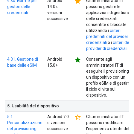
star
4.30. Norme per
Android
Gli amministratori IT
gestori delle
14.0 o
possono gestire le
credenziali
versioni
applicazioni di gestione
successive
delle credenziali
consentite o bloccate
utilizzando i
criteri
predefiniti del provider di
credenziali
o i
criteri del
provider di credenziali
.
star
4.31. Gestione di
Android
Consente agli
base delle eSIM
15.0+
amministratori IT di
eseguire il provisioning di
un dispositivo con un
profilo eSIM e di gestirne
il ciclo di vita sul
dispositivo.
5
.
Usabilità del dispositivo
star_border
5.1.
Android 7.0
Gli amministratori IT
Personalizzazione
e versioni
possono modificare
del provisioning
successive
l'esperienza utente del