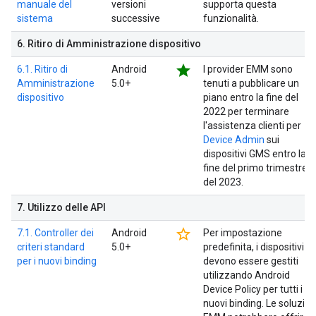
manuale del
versioni
supporta questa
sistema
successive
funzionalità.
6
.
Ritiro di Amministrazione dispositivo
star
6.1. Ritiro di
Android
I provider EMM sono
Amministrazione
5.0+
tenuti a pubblicare un
dispositivo
piano entro la fine del
2022 per terminare
l'assistenza clienti per
Device Admin
sui
dispositivi GMS entro la
fine del primo trimestre
del 2023.
7
.
Utilizzo delle API
star_border
7.1. Controller dei
Android
Per impostazione
criteri standard
5.0+
predefinita, i dispositivi
per i nuovi binding
devono essere gestiti
utilizzando Android
Device Policy per tutti i
nuovi binding. Le soluzion