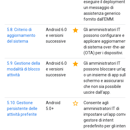
eseguire il deployment di
un messaggio di
assistenza generico
fornito dall'EMM.
star
5.8. Criterio di
Android 6.0
Gli amministratori IT
aggiornamento
e versioni
possono configurare e
del sistema
successive
applicare aggiornamenti
di sistema over-the-air
(OTA) per i dispositivi.
star
5.9. Gestione della
Android 6.0
Gli amministratori IT
modalità di blocco
e versioni
possono bloccare un'app
attività
successive
o un insieme di app sullo
schermo e assicurarsi
che non sia possibile
uscire dall'app.
star_border
5.10. Gestione
Android
Consente agli
persistente delle
5.0+
amministratori IT di
attività preferite
impostare un'app come
gestore di intent
predefinito per gli intent