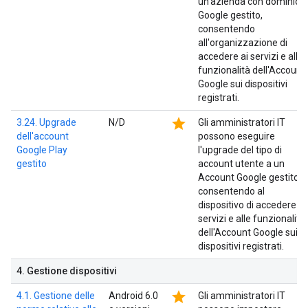
un'azienda con dominio
Google gestito,
consentendo
all'organizzazione di
accedere ai servizi e alle
funzionalità dell'Account
Google sui dispositivi
registrati.
star
3.24. Upgrade
N/D
Gli amministratori IT
dell'account
possono eseguire
Google Play
l'upgrade del tipo di
gestito
account utente a un
Account Google gestito,
consentendo al
dispositivo di accedere ai
servizi e alle funzionalità
dell'Account Google sui
dispositivi registrati.
4
.
Gestione dispositivi
star
4.1. Gestione delle
Android 6.0
Gli amministratori IT