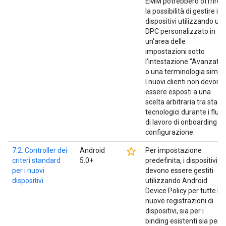
EMM potrebbero offrire
la possibilità di gestire i
dispositivi utilizzando un
DPC personalizzato in
un'area delle
impostazioni sotto
l'intestazione "Avanzate"
o una terminologia simile
I nuovi clienti non devono
essere esposti a una
scelta arbitraria tra stack
tecnologici durante i fluss
di lavoro di onboarding o
configurazione.
star_border
7.2. Controller dei
Android
Per impostazione
criteri standard
5.0+
predefinita, i dispositivi
per i nuovi
devono essere gestiti
dispositivi
utilizzando Android
Device Policy per tutte le
nuove registrazioni di
dispositivi, sia per i
binding esistenti sia per