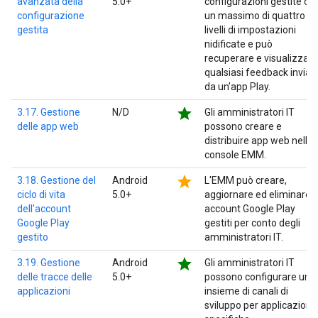
avanzata della
5.0+
configurazioni gestite co
configurazione
un massimo di quattro
gestita
livelli di impostazioni
nidificate e può
recuperare e visualizzare
qualsiasi feedback inviat
da un'app Play.
star
3.17. Gestione
N/D
Gli amministratori IT
delle app web
possono creare e
distribuire app web nella
console EMM.
star
3.18. Gestione del
Android
L'EMM può creare,
ciclo di vita
5.0+
aggiornare ed eliminare
dell'account
account Google Play
Google Play
gestiti per conto degli
gestito
amministratori IT.
star
3.19. Gestione
Android
Gli amministratori IT
delle tracce delle
5.0+
possono configurare un
applicazioni
insieme di canali di
sviluppo per applicazioni