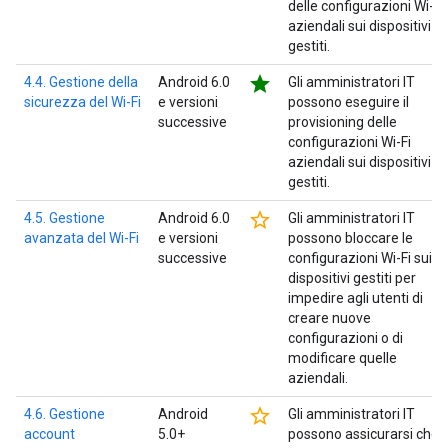
delle configurazioni Wi-Fi
aziendali sui dispositivi
gestiti.
star
4.4. Gestione della
Android 6.0
Gli amministratori IT
sicurezza del Wi-Fi
e versioni
possono eseguire il
successive
provisioning delle
configurazioni Wi-Fi
aziendali sui dispositivi
gestiti.
star_border
4.5. Gestione
Android 6.0
Gli amministratori IT
avanzata del Wi-Fi
e versioni
possono bloccare le
successive
configurazioni Wi-Fi sui
dispositivi gestiti per
impedire agli utenti di
creare nuove
configurazioni o di
modificare quelle
aziendali.
star_border
4.6. Gestione
Android
Gli amministratori IT
account
5.0+
possono assicurarsi che