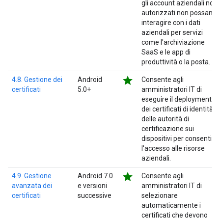
gli account aziendali non
autorizzati non possano
interagire con i dati
aziendali per servizi
come l'archiviazione
SaaS e le app di
produttività o la posta.
star
4.8. Gestione dei
Android
Consente agli
certificati
5.0+
amministratori IT di
eseguire il deployment
dei certificati di identità e
delle autorità di
certificazione sui
dispositivi per consentire
l'accesso alle risorse
aziendali.
star
4.9. Gestione
Android 7.0
Consente agli
avanzata dei
e versioni
amministratori IT di
certificati
successive
selezionare
automaticamente i
certificati che devono