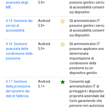
avanzata degli
5.0+
possono gestire i servizi
IME
di accessibilità consentiti
sui dispositivi.
star_border
4.14. Gestione dei
Android
Gli amministratori IT
servizi di
5.0+
possono gestire i servizi
accessibilità
di accessibilità consentiti
sui dispositivi.
star_border
4.16. Gestione
Android
Gli amministratori IT
avanzata della
5.0+
possono applicare una
condivisione della
determinata
posizione
impostazione di
condivisione della
posizione su un
dispositivo gestito.
star
4.17. Gestione
Android
Consente agli
della protezione
5.1+
amministratori IT di
del ripristino dei
proteggere i dispositivi di
dati di fabbrica
proprietà aziendale dal
furto garantendo che
persone non autorizzate