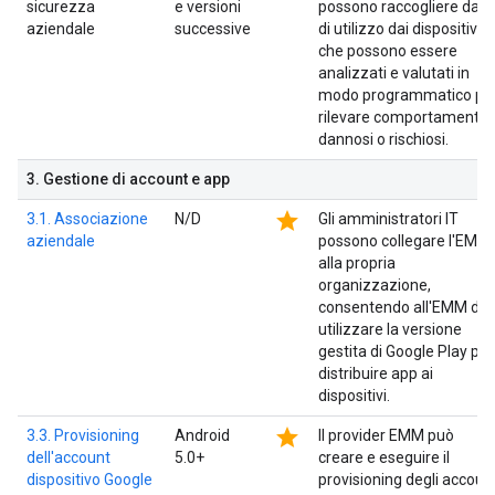
sicurezza
e versioni
possono raccogliere dati
aziendale
successive
di utilizzo dai dispositivi
che possono essere
analizzati e valutati in
modo programmatico pe
rilevare comportamenti
dannosi o rischiosi.
3
.
Gestione di account e app
star
3.1. Associazione
N/D
Gli amministratori IT
aziendale
possono collegare l'EMM
alla propria
organizzazione,
consentendo all'EMM di
utilizzare la versione
gestita di Google Play per
distribuire app ai
dispositivi.
star
3.3. Provisioning
Android
Il provider EMM può
dell'account
5.0+
creare e eseguire il
dispositivo Google
provisioning degli accoun