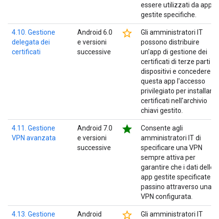
essere utilizzati da app
gestite specifiche.
star_border
4.10. Gestione
Android 6.0
Gli amministratori IT
delegata dei
e versioni
possono distribuire
certificati
successive
un'app di gestione dei
certificati di terze parti su
dispositivi e concedere a
questa app l'accesso
privilegiato per installare i
certificati nell'archivio
chiavi gestito.
star
4.11. Gestione
Android 7.0
Consente agli
VPN avanzata
e versioni
amministratori IT di
successive
specificare una VPN
sempre attiva per
garantire che i dati delle
app gestite specificate
passino attraverso una
VPN configurata.
star_border
4.13. Gestione
Android
Gli amministratori IT