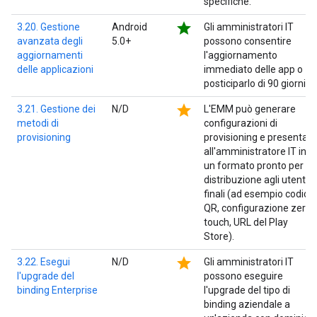
specifiche.
star
3.20. Gestione
Android
Gli amministratori IT
avanzata degli
5.0+
possono consentire
aggiornamenti
l'aggiornamento
delle applicazioni
immediato delle app o
posticiparlo di 90 giorni.
star
3.21. Gestione dei
N/D
L'EMM può generare
metodi di
configurazioni di
provisioning
provisioning e presentarl
all'amministratore IT in
un formato pronto per la
distribuzione agli utenti
finali (ad esempio codice
QR, configurazione zero-
touch, URL del Play
Store).
star
3.22. Esegui
N/D
Gli amministratori IT
l'upgrade del
possono eseguire
binding Enterprise
l'upgrade del tipo di
binding aziendale a