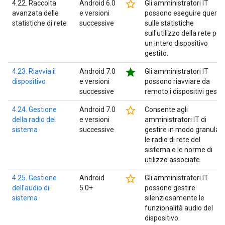
star_border
4.22. Raccolta
Android 6.0
Gli amministratori IT
avanzata delle
e versioni
possono eseguire query
statistiche di rete
successive
sulle statistiche
sull'utilizzo della rete per
un intero dispositivo
gestito.
star
4.23. Riavvia il
Android 7.0
Gli amministratori IT
dispositivo
e versioni
possono riavviare da
successive
remoto i dispositivi gestiti
star_border
4.24. Gestione
Android 7.0
Consente agli
della radio del
e versioni
amministratori IT di
sistema
successive
gestire in modo granular
le radio di rete del
sistema e le norme di
utilizzo associate.
star_border
4.25. Gestione
Android
Gli amministratori IT
dell'audio di
5.0+
possono gestire
sistema
silenziosamente le
funzionalità audio del
dispositivo.