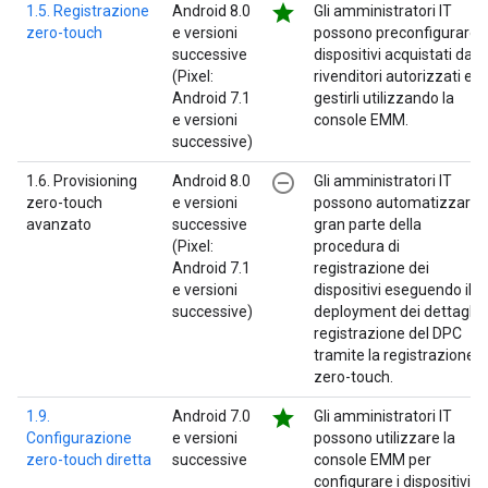
star
1.5. Registrazione
Android 8.0
Gli amministratori IT
zero-touch
e versioni
possono preconfigurare i
successive
dispositivi acquistati da
(Pixel:
rivenditori autorizzati e
Android 7.1
gestirli utilizzando la
e versioni
console EMM.
successive)
remove_circle_outline
1.6. Provisioning
Android 8.0
Gli amministratori IT
zero-touch
e versioni
possono automatizzare
avanzato
successive
gran parte della
(Pixel:
procedura di
Android 7.1
registrazione dei
e versioni
dispositivi eseguendo il
successive)
deployment dei dettagli d
registrazione del DPC
tramite la registrazione
zero-touch.
star
1.9.
Android 7.0
Gli amministratori IT
Configurazione
e versioni
possono utilizzare la
zero-touch diretta
successive
console EMM per
configurare i dispositivi