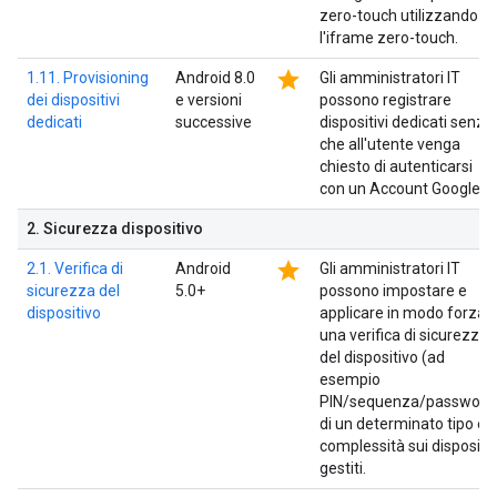
zero-touch utilizzando
l'iframe zero-touch.
star
1.11. Provisioning
Android 8.0
Gli amministratori IT
dei dispositivi
e versioni
possono registrare
dedicati
successive
dispositivi dedicati senza
che all'utente venga
chiesto di autenticarsi
con un Account Google.
2
.
Sicurezza dispositivo
star
2.1. Verifica di
Android
Gli amministratori IT
sicurezza del
5.0+
possono impostare e
dispositivo
applicare in modo forzat
una verifica di sicurezza
del dispositivo (ad
esempio
PIN/sequenza/password
di un determinato tipo e
complessità sui dispositiv
gestiti.