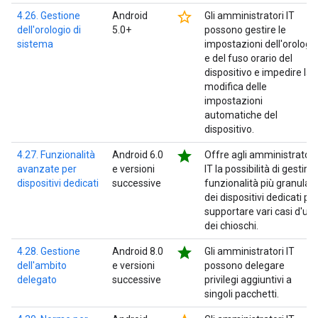
star_border
4.26. Gestione
Android
Gli amministratori IT
dell'orologio di
5.0+
possono gestire le
sistema
impostazioni dell'orologi
e del fuso orario del
dispositivo e impedire la
modifica delle
impostazioni
automatiche del
dispositivo.
star
4.27. Funzionalità
Android 6.0
Offre agli amministratori
avanzate per
e versioni
IT la possibilità di gestire
dispositivi dedicati
successive
funzionalità più granulari
dei dispositivi dedicati pe
supportare vari casi d'us
dei chioschi.
star
4.28. Gestione
Android 8.0
Gli amministratori IT
dell'ambito
e versioni
possono delegare
delegato
successive
privilegi aggiuntivi a
singoli pacchetti.