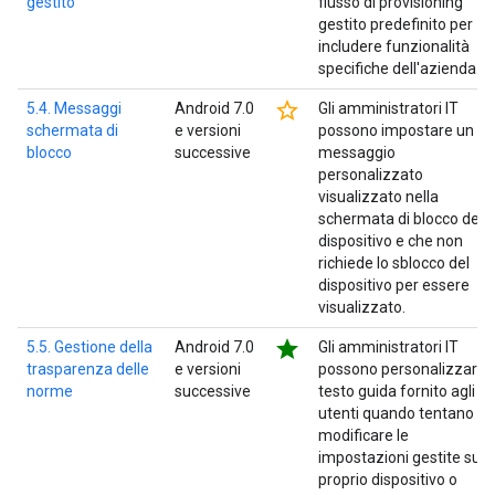
gestito
flusso di provisioning
gestito predefinito per
includere funzionalità
specifiche dell'azienda.
star_border
5.4. Messaggi
Android 7.0
Gli amministratori IT
schermata di
e versioni
possono impostare un
blocco
successive
messaggio
personalizzato
visualizzato nella
schermata di blocco del
dispositivo e che non
richiede lo sblocco del
dispositivo per essere
visualizzato.
star
5.5. Gestione della
Android 7.0
Gli amministratori IT
trasparenza delle
e versioni
possono personalizzare i
norme
successive
testo guida fornito agli
utenti quando tentano di
modificare le
impostazioni gestite sul
proprio dispositivo o