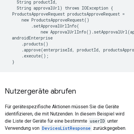
    String productId,

    String approvalUrl) throws IOException {

  ProductsApproveRequest productsApproveRequest =

      new ProductsApproveRequest()

          .setApprovalUrlInfo(

              new ApprovalUrlInfo().setApprovalUrl(ap
  androidEnterprise

      .products()

      .approve(enterpriseId, productId, productsAppro
      .execute();

  }
Nutzergeräte abrufen
Für gerätespezifische Aktionen müssen Sie die Geräte
identifizieren, die mit Nutzenden. In diesem Beispiel wird
die Liste der Geräte für eine bestimmte
userID
unter
Verwendung von
DevicesListResponse
zurückgegeben.