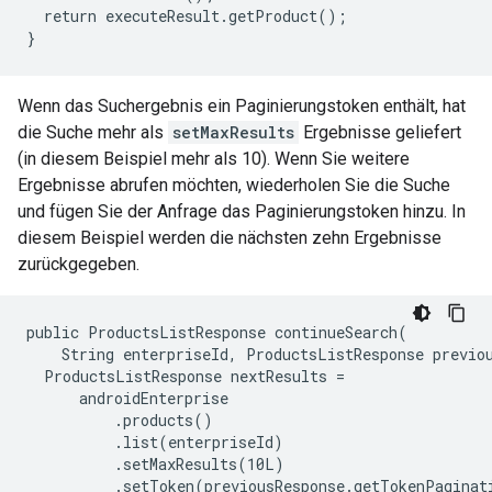
  return executeResult.getProduct();

}
Wenn das Suchergebnis ein Paginierungstoken enthält, hat
die Suche mehr als
setMaxResults
Ergebnisse geliefert
(in diesem Beispiel mehr als 10). Wenn Sie weitere
Ergebnisse abrufen möchten, wiederholen Sie die Suche
und fügen Sie der Anfrage das Paginierungstoken hinzu. In
diesem Beispiel werden die nächsten zehn Ergebnisse
zurückgegeben.
public ProductsListResponse continueSearch(

    String enterpriseId, ProductsListResponse previou
  ProductsListResponse nextResults =

      androidEnterprise

          .products()

          .list(enterpriseId)

          .setMaxResults(10L)

          .setToken(previousResponse.getTokenPaginat