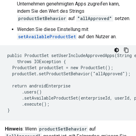
Unternehmen genehmigten Apps zugreifen kann,
indem Sie den Wert des Strings
productSetBehavior
auf
"allApproved"
setzen.
Wenden Sie diese Einstellung mit
setAvailableProductSet
auf den Nutzer an.
public ProductSet setUserIncludeApprovedApps(String e
    throws IOException {

  ProductSet productSet = new ProductSet();

  productSet.setProductSetBehavior("allApproved");

  return androidEnterprise

      .users()

      .setAvailableProductSet(enterpriseId, userId, p
      .execute();

}
Hinweis
: Wenn
productSetBehavior
auf