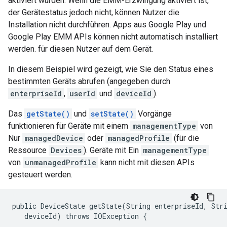
aktiviert wurden. Wenn die EMM-Erzwingung aktiviert ist,
der Gerätestatus jedoch nicht, können Nutzer die
Installation nicht durchführen. Apps aus Google Play und
Google Play EMM APIs können nicht automatisch installiert
werden. für diesen Nutzer auf dem Gerät.
In diesem Beispiel wird gezeigt, wie Sie den Status eines
bestimmten Geräts abrufen (angegeben durch
enterpriseId
,
userId
und
deviceId
).
Das
getState()
und
setState()
Vorgänge
funktionieren für Geräte mit einem
managementType
von
Nur
managedDevice
oder
managedProfile
(für die
Ressource
Devices
). Geräte mit Ein
managementType
von
unmanagedProfile
kann nicht mit diesen APIs
gesteuert werden.
public DeviceState getState(String enterpriseId, Stri
   deviceId) throws IOException {
