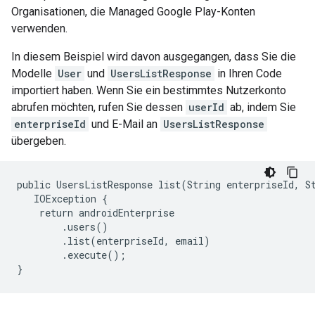
Organisationen, die Managed Google Play-Konten
verwenden.
In diesem Beispiel wird davon ausgegangen, dass Sie die
Modelle
User
und
UsersListResponse
in Ihren Code
importiert haben. Wenn Sie ein bestimmtes Nutzerkonto
abrufen möchten, rufen Sie dessen
userId
ab, indem Sie
enterpriseId
und E-Mail an
UsersListResponse
übergeben.
public UsersListResponse list(String enterpriseId, St
   IOException {

    return androidEnterprise

        .users()

        .list(enterpriseId, email)

        .execute();

}