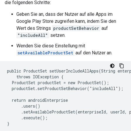
die folgenden Schritte:
Geben Sie an, dass der Nutzer auf alle Apps im
Google Play Store zugreifen kann, indem Sie den
Wert des Strings
productSetBehavior
auf
"includeAll"
setzen.
Wenden Sie diese Einstellung mit
setAvailableProductSet
auf den Nutzer an.
public ProductSet setUserIncludeAllApps(String enterp
    throws IOException {

  ProductSet productSet = new ProductSet();

  productSet.setProductSetBehavior("includeAll");

  return androidEnterprise

      .users()

      .setAvailableProductSet(enterpriseId, userId, p
      .execute();

}