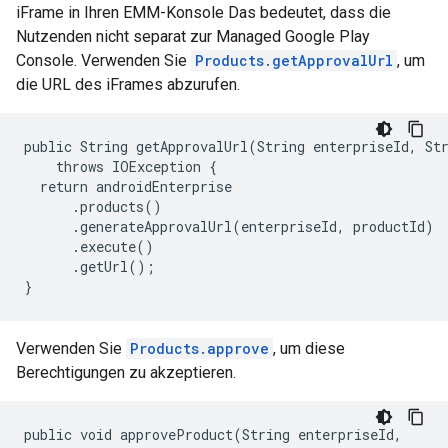
iFrame in Ihren EMM-Konsole Das bedeutet, dass die
Nutzenden nicht separat zur Managed Google Play
Console. Verwenden Sie
Products.getApprovalUrl
, um
die URL des iFrames abzurufen.
public String getApprovalUrl(String enterpriseId, Str
    throws IOException {

  return androidEnterprise

      .products()

      .generateApprovalUrl(enterpriseId, productId)

      .execute()

      .getUrl();

}
Verwenden Sie
Products.approve
, um diese
Berechtigungen zu akzeptieren.
public void approveProduct(String enterpriseId,
