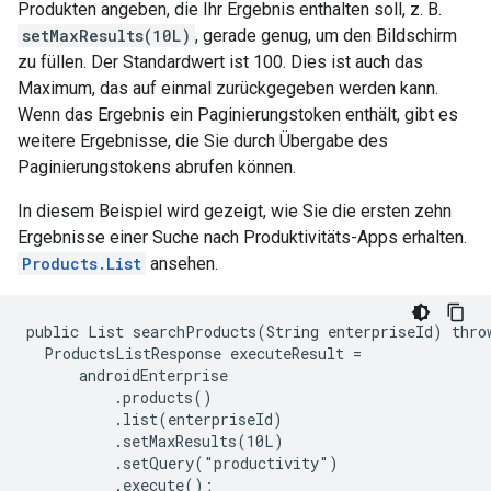
Produkten angeben, die Ihr Ergebnis enthalten soll, z. B.
setMaxResults(10L)
, gerade genug, um den Bildschirm
zu füllen. Der Standardwert ist 100. Dies ist auch das
Maximum, das auf einmal zurückgegeben werden kann.
Wenn das Ergebnis ein Paginierungstoken enthält, gibt es
weitere Ergebnisse, die Sie durch Übergabe des
Paginierungstokens abrufen können.
In diesem Beispiel wird gezeigt, wie Sie die ersten zehn
Ergebnisse einer Suche nach Produktivitäts-Apps erhalten.
Products.List
ansehen.
public List
 searchProducts(String enterpriseId) throw
  ProductsListResponse executeResult =

      androidEnterprise

          .products()

          .list(enterpriseId)

          .setMaxResults(10L)

          .setQuery("productivity")

          .execute();
