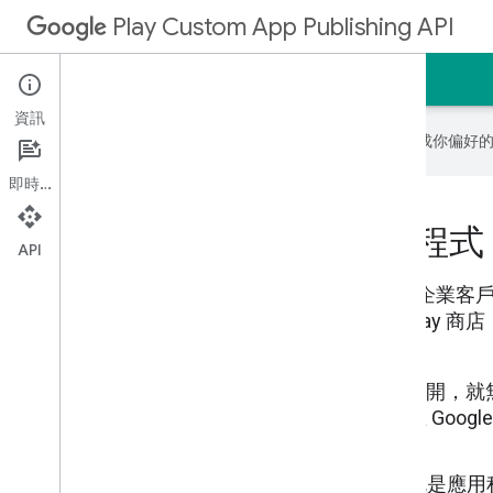
Play Custom App Publishing API
首頁
指南
參考資料
資訊
Google 會運用 AI 技術將內容翻譯成你
即時通訊
為企業客戶發布私人應用程式
API
Google Play Custom App Publishing API
「自訂應用程式」
) 發布至受管理的 Google Pl
存取 Google Play 管理中心。
透過這個 API 發布的應用程式一經永久公開
發布的應用程式只需要不到 5 分鐘即可在 Google
超過 2 小時。
發布應用程式的唯一商店資訊詳細資料就是應用