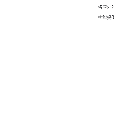
您可以使用
Google Play Developer API
，將額外
這個網站詳細說明瞭如何將私人應用程式發布功能提供給客
開始使用
互動交流
Google Developer Program
Google Developer Groups
Google Developer Experts
Accelerators
Google Cloud & NVIDIA