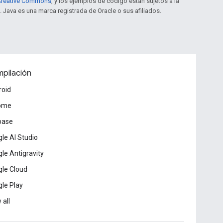
e Creative Commons
, y los ejemplos de código están sujetos a la
. Java es una marca registrada de Oracle o sus afiliados.
pilación
roid
ome
base
le AI Studio
le Antigravity
le Cloud
le Play
 all