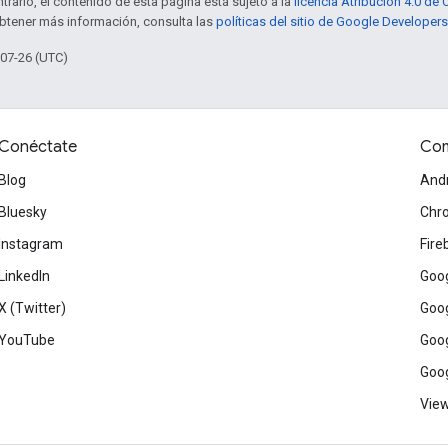
trario, el contenido de esta página está sujeto a la
licencia Atribución 4.0 d
obtener más información, consulta las
políticas del sitio de Google Developers
-07-26 (UTC)
Conéctate
Com
Blog
And
Bluesky
Chr
Instagram
Fire
LinkedIn
Goog
X (Twitter)
Goog
YouTube
Goog
Goog
View