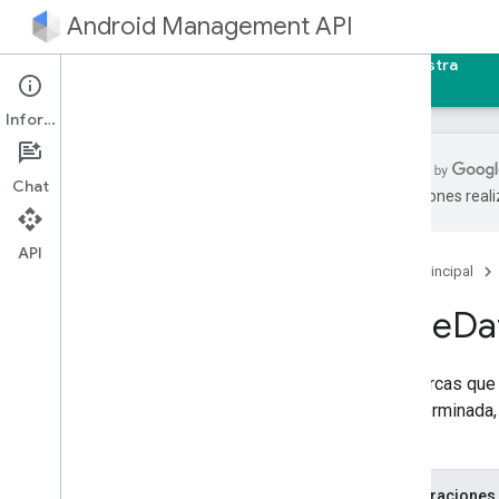
Android Management API
Página principal
Guías
Referencia
Muestra
Información
Chat
traducciones real
Introducción
Guía de inicio rápido
API
Página principal
Guía para programadores
Wipe
Da
Crea una cuenta de servicio
Crea una empresa
Son marcas que 
Crear una política
predeterminada, 
Configura reglas de cumplimiento de
políticas
fábrica.
Integración con el SDK de AMAPI
Aprovisiona un dispositivo
Enumeraciones