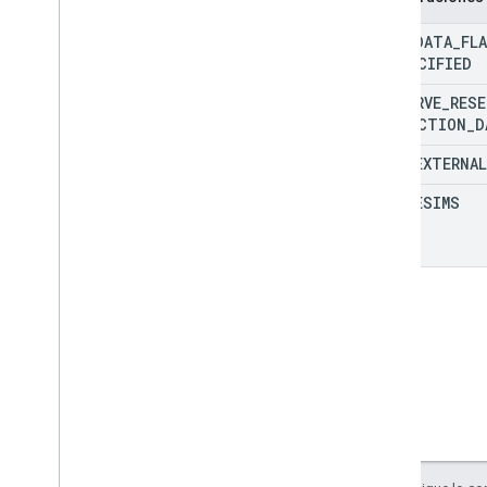
Configura notificaciones de Pub
/
Sub
Iframe de Zero-touch
WIPE
_
DATA
_
FL
UNSPECIFIED
Modo perdido
PRESERVE
_
RES
Cómo administrar apps
PROTECTION
_
D
Asistencia sobre la administración de
apps
WIPE
_
EXTERNAL
Cómo controlar las actualizaciones de
apps
WIPE
_
ESIMS
Compatibilidad con aplicaciones web
Cómo admitir configuraciones
administradas
Recuperar comentarios de apps
Cómo depurar las instalaciones y
actualizaciones de apps
Políticas de ejemplo
Dispositivos con perfiles de trabajo
Dispositivos completamente
administrados
Dispositivos exclusivos