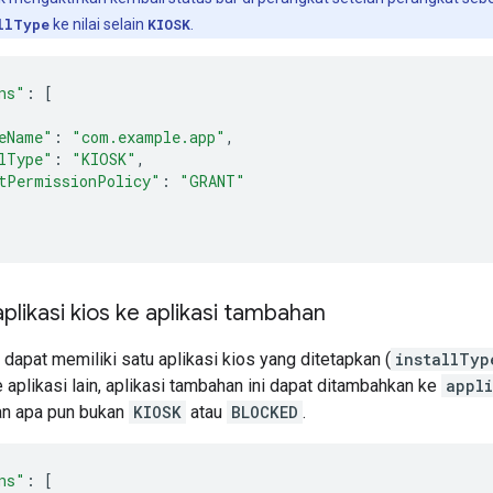
llType
ke nilai selain
KIOSK
.
ns"
:
[
eName"
:
"com.example.app"
,
lType"
:
"KIOSK"
,
tPermissionPolicy"
:
"GRANT"
likasi kios ke aplikasi tambahan
dapat memiliki satu aplikasi kios yang ditetapkan (
installTyp
e aplikasi lain, aplikasi tambahan ini dapat ditambahkan ke
appli
an apa pun bukan
KIOSK
atau
BLOCKED
.
ns"
:
[