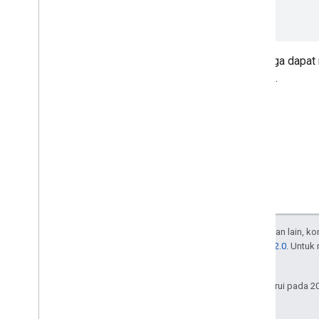
}
]
Anda juga dapat
aplikasi.
Kecuali dinyatakan lain, k
Lisensi Apache 2.0
. Untuk
afiliasinya.
Terakhir diperbarui pada 2