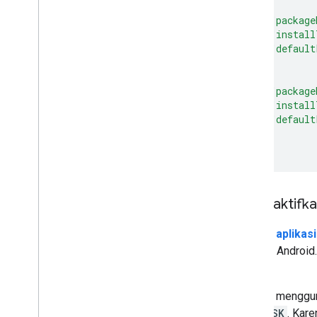
{
"package
"install
"default
},
{
"package
"install
"default
}
]
Mengaktifka
Dengan
aplikas
aplikasi Android
lainnya.
Dengan mengguna
ke
KIOSK
. Kar