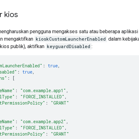
r kios
mengharuskan pengguna mengakses satu atau beberapa aplikasi da
an mengaktifkan
kioskCustomLauncherEnabled
dalam kebijaka
kios publik), aktifkan
keyguardDisabled
:
mLauncherEnabled"
:
true
,
sabled"
:
true
,
ns"
:
[
eName"
:
"com.example.app1"
,
lType"
:
"FORCE_INSTALLED"
,
tPermissionPolicy"
:
"GRANT"
eName"
:
"com.example.app2"
,
lType"
:
"FORCE_INSTALLED"
,
tPermissionPolicy"
:
"GRANT"