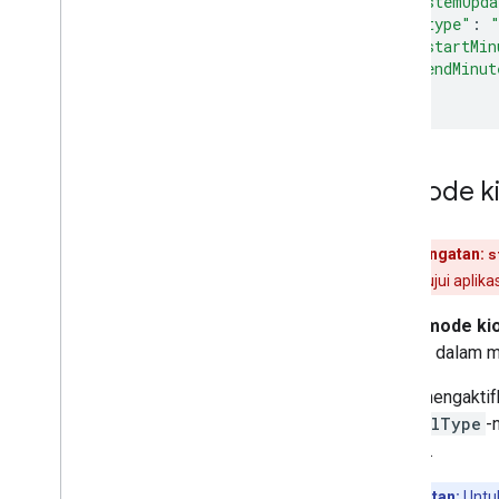
"systemUpda
Persiapan lingkungan dan pendaftaran
"type"
:
pengguna
"startMin
Kepercayaan Perangkat dari Android
"endMinut
Enterprise
},
Tanda tepercaya perangkat yang
tersedia
Mendaftar untuk akses sinyal
kepercayaan perangkat
Mode k
Mengelola aplikasi kustom
Catatan Rilis AMAPI SDK
Peringatan:
s
Mengelola aplikasi
menyetujui aplika
Mendukung pengelolaan aplikasi
Mengontrol update aplikasi
Dalam
mode ki
Mendukung aplikasi web
berjalan dalam 
Mendukung konfigurasi terkelola
Untuk mengaktif
Mengambil masukan dari aplikasi
installType
-
Men-debug penginstalan dan update
aplikasi
booting.
Catatan:
Untuk