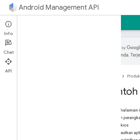
Android Management API
Beranda
Panduan
Referensi
Contoh
Info
Chat
pilihan Anda. Te
Pengantar
Panduan memulai
API
Beranda
Produk
Menggunakan server MCP Android
Management API
Contoh 
Panduan developer
Membuat akun layanan
Pada halaman i
Membuat binding perusahaan
Setelan perangka
Mengupgrade perusahaan
Mode kios
Mengupgrade akun pengguna di
Menautkan apli
perangkat