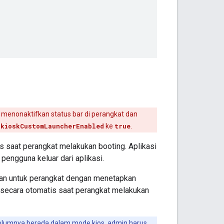
k menonaktifkan status bar di perangkat dan
n
kioskCustomLauncherEnabled
ke
true
.
is saat perangkat melakukan booting. Aplikasi
engguna keluar dari aplikasi.
pkan untuk perangkat dengan menetapkan
an secara otomatis saat perangkat melakukan
belumnya berada dalam mode kios, admin harus