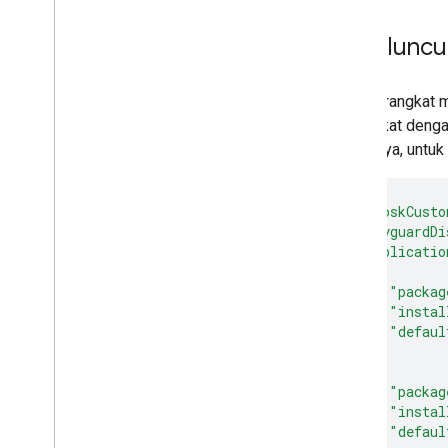
Peluncu
Jika perangkat 
perangkat deng
(misalnya, untuk 
"kioskCusto
"keyguardDi
"applicatio
{
"packag
"instal
"defaul
},
{
"packag
"instal
"defaul