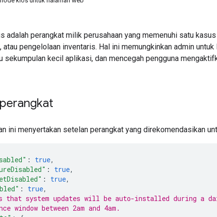
mode kios untuk halaman web
s adalah perangkat milik perusahaan yang memenuhi satu kasus p
, atau pengelolaan inventaris. Hal ini memungkinkan admin untu
au sekumpulan kecil aplikasi, dan mencegah pengguna mengaktifka
 perangkat
kan ini menyertakan setelan perangkat yang direkomendasikan un
sabled"
:
true
,
ureDisabled"
:
true
,
etDisabled"
:
true
,
bled"
:
true
,
s that system updates will be auto-installed during a da
nce window between 2am and 4am.