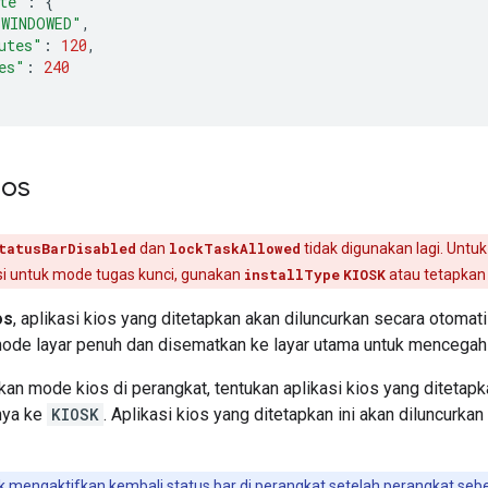
te"
:
{
"WINDOWED"
,
utes"
:
120
,
es"
:
240
ios
tatusBarDisabled
dan
lockTaskAllowed
tidak digunakan lagi. Untu
si untuk mode tugas kunci, gunakan
installType
KIOSK
atau tetapka
os
, aplikasi kios yang ditetapkan akan diluncurkan secara otomat
mode layar penuh dan disematkan ke layar utama untuk mencegah p
kan mode kios di perangkat, tentukan aplikasi kios yang diteta
nya ke
KIOSK
. Aplikasi kios yang ditetapkan ini akan diluncurk
 mengaktifkan kembali status bar di perangkat setelah perangkat se