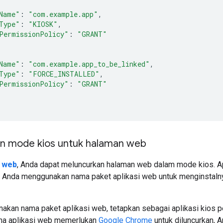
Name"
:
"com.example.app"
,
Type"
:
"KIOSK"
,
PermissionPolicy"
:
"GRANT"
Name"
:
"com.example.app_to_be_linked"
,
Type"
:
"FORCE_INSTALLED"
,
PermissionPolicy"
:
"GRANT"
n mode kios untuk halaman web
i web
, Anda dapat meluncurkan halaman web dalam mode kios. 
. Anda menggunakan nama paket aplikasi web untuk menginstalnya
kan nama paket aplikasi web, tetapkan sebagai aplikasi kios
ena aplikasi web memerlukan
Google Chrome
untuk diluncurkan,