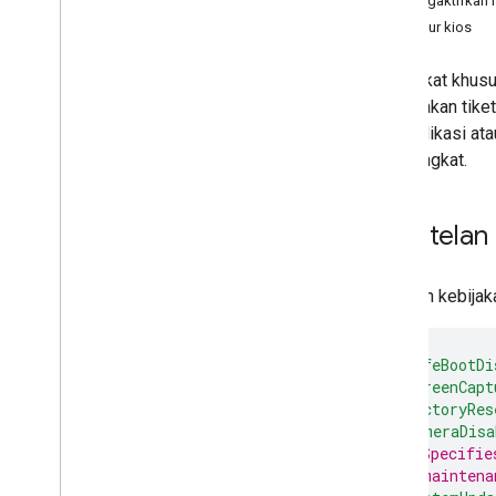
Mengaktifkan 
Buat kebijakan
Peluncur kios
Menyiapkan aturan kepatuhan
kebijakan
Menyediakan perangkat
Perangkat khusu
Menghapus total dan mencabut akses
pencetakan tiket
perangkat
satu aplikasi at
Menyiapkan notifikasi Pub
/
Sub
di perangkat.
Iframe zero-touch
Mode Hilang
Pemotongan jaringan 5G
Setelan
Deteksi profil kerja
Kualitas kebijakan sandi
Cuplikan kebija
Setelan aplikasi default
Mengelola peran aplikasi
"safeBootDi
SDK AMAPI
"screenCapt
"factoryRes
Mengintegrasikan dengan AMAPI SDK
"cameraDisa
Aplikasi ekstensi dan perintah lokal
// Specifie
Memigrasikan perangkat yang ada ke
// maintena
AMAPI