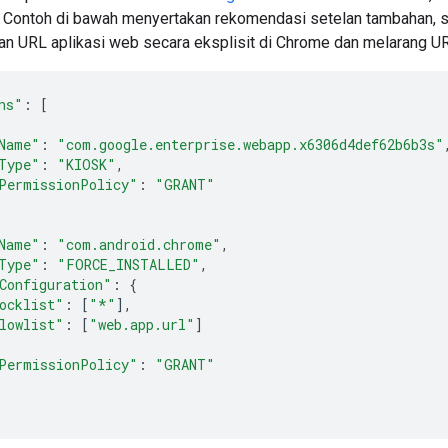
. Contoh di bawah menyertakan rekomendasi setelan tambahan, s
an URL aplikasi web secara eksplisit di Chrome dan melarang UR
ns"
:
[
Name"
:
"com.google.enterprise.webapp.x6306d4def62b6b3s"
Type"
:
"KIOSK"
,
PermissionPolicy"
:
"GRANT"
Name"
:
"com.android.chrome"
,
Type"
:
"FORCE_INSTALLED"
,
Configuration"
:
{
ocklist"
:
[
"*"
],
lowlist"
:
[
"web.app.url"
]
PermissionPolicy"
:
"GRANT"