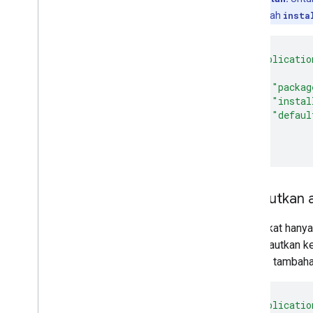
Contoh kebijakan
mengubah
insta
Perangkat dengan profil kerja
Perangkat terkelola sepenuhnya
Perangkat khusus
"applicatio
Konfigurasi jaringan
{
"packag
"instal
Informasi tambahan
"defaul
Catatan rilis
}
Memahami Postur Keamanan
]
Panduan untuk EMM yang sudah ada
Masukan dan dukungan
Penggunaan yang diizinkan
Menautkan ap
Persyaratan Layanan
Bergabung dengan Komunitas EMM
Perangkat hanya 
kios ditautkan k
aplikasi tambah
"applicatio