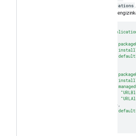
applications
untuk mengizink
"applicatio
{
"package
"install
"default
},
{
"package
"install
"managed
"URLBl
"URLAl
},
"default
}
]