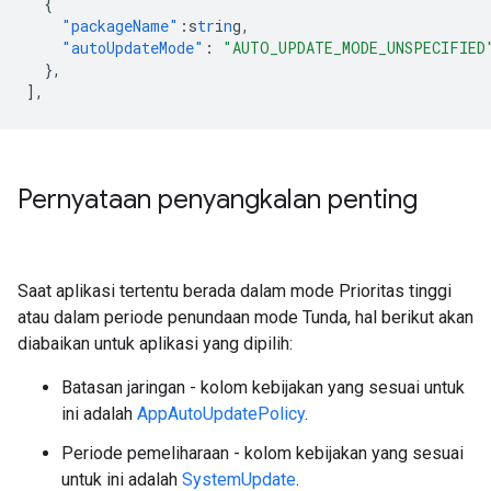
{
"packageName"
:
s
tr
i
n
g
,
"autoUpdateMode"
:
"AUTO_UPDATE_MODE_UNSPECIFIED
},
],
Pernyataan penyangkalan penting
Saat aplikasi tertentu berada dalam mode Prioritas tinggi
atau dalam periode penundaan mode Tunda, hal berikut akan
diabaikan untuk aplikasi yang dipilih:
Batasan jaringan - kolom kebijakan yang sesuai untuk
ini adalah
AppAutoUpdatePolicy
.
Periode pemeliharaan - kolom kebijakan yang sesuai
untuk ini adalah
SystemUpdate
.