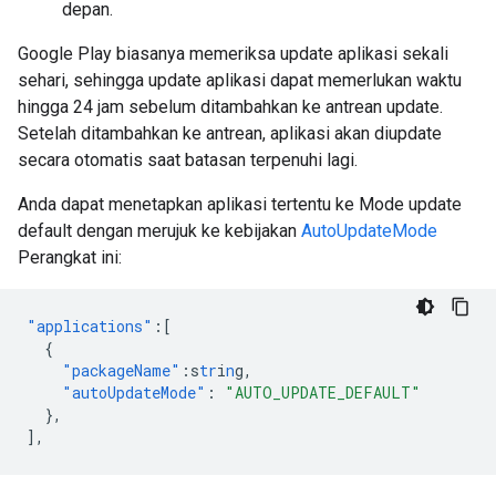
depan.
Google Play biasanya memeriksa update aplikasi sekali
sehari, sehingga update aplikasi dapat memerlukan waktu
hingga 24 jam sebelum ditambahkan ke antrean update.
Setelah ditambahkan ke antrean, aplikasi akan diupdate
secara otomatis saat batasan terpenuhi lagi.
Anda dapat menetapkan aplikasi tertentu ke Mode update
default dengan merujuk ke kebijakan
AutoUpdateMode
Perangkat ini:
"applications"
:[
{
"packageName"
:
s
tr
i
n
g
,
"autoUpdateMode"
:
"AUTO_UPDATE_DEFAULT"
},
],