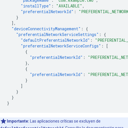
"packageName"
:
"com.example.two"
,
"installType"
:
"AVAILABLE"
,
"preferentialNetworkId"
:
"PREFERENTIAL_NETWOR
}
],
"deviceConnectivityManagement"
:
{
"preferentialNetworkServiceSettings"
:
{
"defaultPreferentialNetworkId"
:
"PREFERENTIAL
"preferentialNetworkServiceConfigs"
:
[
{
"preferentialNetworkId"
:
"PREFERENTIAL_NE
},
{
"preferentialNetworkId"
:
"PREFERENTIAL_NET
}
]
}
}
}
Importante:
Las aplicaciones críticas se excluyen de