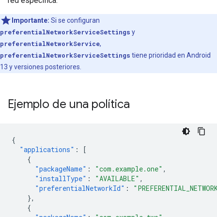
red específica.
Importante:
Si se configuran
preferentialNetworkServiceSettings
y
preferentialNetworkService
,
preferentialNetworkServiceSettings
tiene prioridad en Android
13 y versiones posteriores.
Ejemplo de una política
{
"applications"
:
[
{
"packageName"
:
"com.example.one"
,
"installType"
:
"AVAILABLE"
,
"preferentialNetworkId"
:
"PREFERENTIAL_NETWOR
},
{