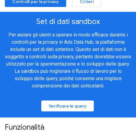
Controlli per la privacy
Criteri
Set di dati sandbox
Per aiutare gli utenti a operare in modo efficace durante i
controlli per la privacy in Ads Data Hub, la piattaforma
include un set di dati sintetico. Questo set di dati non è
soggetto a controlli sulla privacy, pertanto dovrebbe essere
utilizzato per la sperimentazione e lo sviluppo delle query.
La sandbox può migliorare il flusso di lavoro per lo
sviluppo delle query, poiché consente una migliore
comprensione dei dati sottostanti.
Verificare le query
Funzionalità