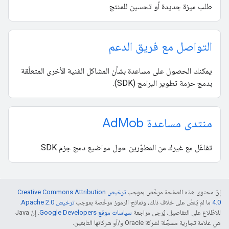
طلب ميزة جديدة أو تحسين للمنتج
التواصل مع فريق الدعم
يمكنك الحصول على مساعدة بشأن المشاكل الفنية الأخرى المتعلّقة
بدمج حزمة تطوير البرامج (SDK).
منتدى مساعدة Ad
Mob
تفاعَل مع غيرك من المطوّرين حول مواضيع دمج حِزم SDK.
إنّ محتوى هذه الصفحة مرخّص بموجب
ترخيص Creative Commons Attribution
4.0‏
ما لم يُنصّ على خلاف ذلك، ونماذج الرموز مرخّصة بموجب
ترخيص Apache 2.0‏
.
للاطّلاع على التفاصيل، يُرجى مراجعة
سياسات موقع Google Developers‏
. إنّ Java
هي علامة تجارية مسجَّلة لشركة Oracle و/أو شركائها التابعين.