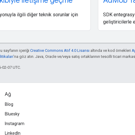
kibiyle iletişime geçme
Ad
Mob Ya
nuyla ilgili diğer teknik sorunlar için
SDK entegrasyon
geliştiricilerle
bu sayfanın içeriği
Creative Commons Atıf 4.0 Lisansı
altında ve kod örnekleri
A
tikaları
'na göz atın. Java, Oracle ve/veya satış ortaklarının tescilli ticari markas
6-02-07 UTC.
Ağ
Blog
Bluesky
Instagram
LinkedIn