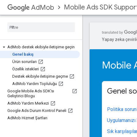
Mobile Ads SDK Suppor
AdMob
Yapay zeka çevirile
Ad
Mob destek ekibiyle iletişime geçin
Genel bakış
Mobile 
Ürün sorunları
Özellik istekleri
Destek ekibiyle iletişime geçme
Ad
Mob Yardım Topluluğu
Genel so
Google Mobile Ads SDK'sı
Geliştirici Blogu
Ad
Mob Yardım Merkezi
Politika sorun
Google Ads Durum Kontrol Paneli
Ad
Mob Hizmet Şartları
Uygulamanızı
Sık karşılaşıl