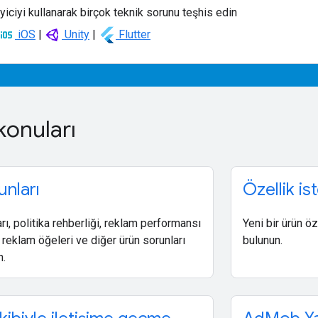
iciyi kullanarak birçok teknik sorunu teşhis edin
iOS
|
Unity
|
Flutter
konuları
unları
Özellik ist
ı, politika rehberliği, reklam performansı
Yeni bir ürün öz
ü reklam öğeleri ve diğer ürün sorunları
bulunun.
n.