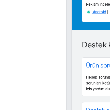
Reklam inceley
Android
|
Destek 
Ürün sor
Hesap sorunlar
sorunları, köt
için yardım alı