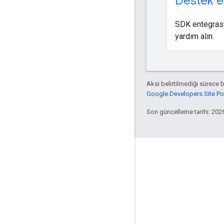
Destek e
SDK entegrasyo
yardım alın.
Aksi belirtilmediği sürece 
Google Developers Site Poli
Son güncelleme tarihi: 202
Etkileşim
Google Developer Program
Google Developer Groups
Google Developer Experts
Accelerators