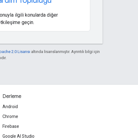
rdım Topluluğu
uyla ilgili konularda diğer
 etkileşime geçin.
pache 2.0 Lisansı
altında lisanslanmıştır. Ayrıntılı bilgi için
ıdır.
Derleme
Android
Chrome
Firebase
Google AI Studio