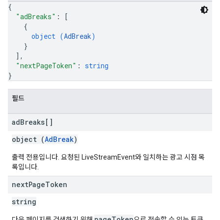
{
"adBreaks"
: 
[
{
object (
AdBreak
)
}
]
,
"nextPageToken"
: 
string
}
필드
ad
Breaks[]
object (
AdBreak
)
출력 전용입니다. 요청된 LiveStreamEvent와 일치하는 광고 시점 목
록입니다.
next
Page
Token
string
pageToken
다음 페이지를 검색하기 위해
으로 전송할 수 있는 토큰