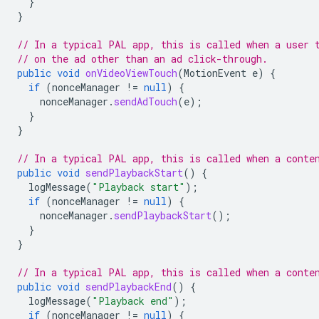
}
}
// In a typical PAL app, this is called when a user 
// on the ad other than an ad click-through.
public
void
onVideoViewTouch
(
MotionEvent
e
)
{
if
(
nonceManager
!=
null
)
{
nonceManager
.
sendAdTouch
(
e
);
}
}
// In a typical PAL app, this is called when a conte
public
void
sendPlaybackStart
()
{
logMessage
(
"Playback start"
);
if
(
nonceManager
!=
null
)
{
nonceManager
.
sendPlaybackStart
();
}
}
// In a typical PAL app, this is called when a conte
public
void
sendPlaybackEnd
()
{
logMessage
(
"Playback end"
);
if
(
nonceManager
!=
null
)
{