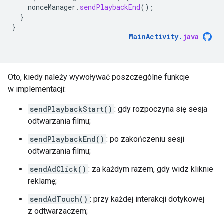
nonceManager
.
sendPlaybackEnd
();
}
}
MainActivity
.
java
Oto, kiedy należy wywoływać poszczególne funkcje
w implementacji:
sendPlaybackStart()
: gdy rozpoczyna się sesja
odtwarzania filmu;
sendPlaybackEnd()
: po zakończeniu sesji
odtwarzania filmu;
sendAdClick()
: za każdym razem, gdy widz kliknie
reklamę;
sendAdTouch()
: przy każdej interakcji dotykowej
z odtwarzaczem;