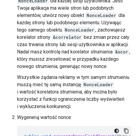
NonceLoader
dla każdej sesji użytkownika. Jeśli
Twoja aplikacja ma wiele stron lub podobnych
elementów, utwórz nowy obiekt
NonceLoader
dla
każdej strony lub podobnego elementu. Używając
tego samego obiektu
NonceLoader
, zachowujesz
korelator strony
&correlator
bez zmian przez cały
czas trwania strony lub sesji użytkownika w aplikacji.
Nadal masz kontrolę nad korelator strumienia
&scor
,
który musisz zresetować w przypadku każdego
nowego strumienia, generując nowy nonce.
Wszystkie żądania reklamy w tym samym strumieniu
muszą mieć tę samą instancję
NonceLoader
i wartość korelatora strumienia, aby można było
korzystać z funkcji ograniczenia liczby wyświetleń
i wykluczenia konkurencji.
Wygeneruj wartość nonce: