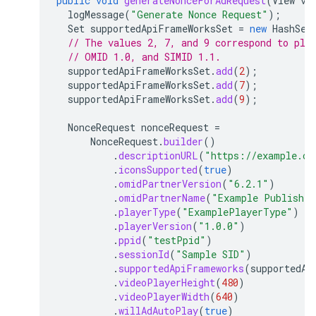
public
void
generateNonceForAdRequest
(
View
vi
logMessage
(
"Generate Nonce Request"
);
Set
supportedApiFrameWorksSet
=
new
HashSet
// The values 2, 7, and 9 correspond to pla
// OMID 1.0, and SIMID 1.1.
supportedApiFrameWorksSet
.
add
(
2
);
supportedApiFrameWorksSet
.
add
(
7
);
supportedApiFrameWorksSet
.
add
(
9
);
NonceRequest
nonceRequest
=
NonceRequest
.
builder
()
.
descriptionURL
(
"https://example.co
.
iconsSupported
(
true
)
.
omidPartnerVersion
(
"6.2.1"
)
.
omidPartnerName
(
"Example Publisher
.
playerType
(
"ExamplePlayerType"
)
.
playerVersion
(
"1.0.0"
)
.
ppid
(
"testPpid"
)
.
sessionId
(
"Sample SID"
)
.
supportedApiFrameworks
(
supportedAp
.
videoPlayerHeight
(
480
)
.
videoPlayerWidth
(
640
)
.
willAdAutoPlay
(
true
)