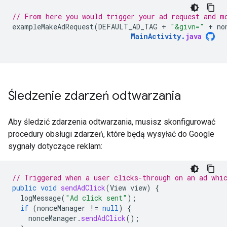
// From here you would trigger your ad request and m
exampleMakeAdRequest
(
DEFAULT_AD_TAG
+
"&givn="
+
no
MainActivity
.
java
Śledzenie zdarzeń odtwarzania
Aby śledzić zdarzenia odtwarzania, musisz skonfigurować
procedury obsługi zdarzeń, które będą wysyłać do Google
sygnały dotyczące reklam:
// Triggered when a user clicks-through on an ad whi
public
void
sendAdClick
(
View
view
)
{
logMessage
(
"Ad click sent"
);
if
(
nonceManager
!=
null
)
{
nonceManager
.
sendAdClick
();