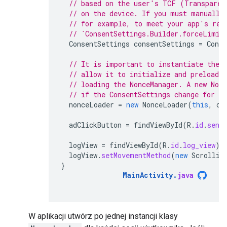
// based on the user's TCF (Transparen
// on the device. If you must manually
// for example, to meet your app's req
// `ConsentSettings.Builder.forceLimit
ConsentSettings
consentSettings
=
Conse
// It is important to instantiate the 
// allow it to initialize and preload d
// loading the NonceManager. A new Non
// if the ConsentSettings change for th
nonceLoader
=
new
NonceLoader
(
this
,
co
adClickButton
=
findViewById
(
R
.
id
.
send
logView
=
findViewById
(
R
.
id
.
log_view
);
logView
.
setMovementMethod
(
new
Scrollin
}
MainActivity
.
java
W aplikacji utwórz po jednej instancji klasy