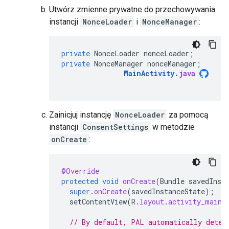
Utwórz zmienne prywatne do przechowywania
instancji
NonceLoader
i
NonceManager
:
private
NonceLoader
nonceLoader
;
private
NonceManager
nonceManager
;
MainActivity
.
java
Zainicjuj instancję
NonceLoader
za pomocą
instancji
ConsentSettings
w metodzie
onCreate
:
@Override
protected
void
onCreate
(
Bundle
savedInst
super
.
onCreate
(
savedInstanceState
);
setContentView
(
R
.
layout
.
activity_main
)
// By default, PAL automatically deter