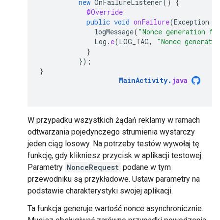
new
OnFailureListener
()
{
@Override
public
void
onFailure
(
Exception
e
logMessage
(
"Nonce generation fa
Log
.
e
(
LOG_TAG
,
"Nonce generati
}
});
}
MainActivity
.
java
W przypadku wszystkich żądań reklamy w ramach
odtwarzania pojedynczego strumienia wystarczy
jeden ciąg losowy. Na potrzeby testów wywołaj tę
funkcję, gdy klikniesz przycisk w aplikacji testowej.
Parametry
NonceRequest
podane w tym
przewodniku są przykładowe. Ustaw parametry na
podstawie charakterystyki swojej aplikacji.
Ta funkcja generuje wartość nonce asynchronicznie.