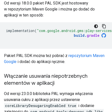
Od wersji 18.0.0 pakiet PAL SDK jest hostowany
w repozytorium Maven Google i można go dodać do
aplikacji w ten sposób:
implementation
(
"com.google.android.gms:play-services
build
.
gradle
Pakiet PAL SDK można też pobrać z
repozytorium Maven
Google
i dodać do aplikacji ręcznie.
Włączanie usuwania niepotrzebnych
elementów w aplikacji
Od wersji 23.0.0 biblioteka PAL wymaga włączenia
usuwania cukru z aplikacji przez ustawienie
coreLibraryDesugaringEnabled true
i dodanie
zależności do
com.android.tools:desugar_jdk_libs