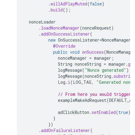
.
willAdPlayMuted
(
false
)
.
build
();
nonceLoader
.
loadNonceManager
(
nonceRequest
)
.
addOnSuccessListener
(
new
OnSuccessListener<NonceManager>
@Override
public
void
onSuccess
(
NonceManage
nonceManager
=
manager
;
String
nonceString
=
manager
.
ge
logMessage
(
"Nonce generated"
);
logMessage
(
nonceString
.
substrin
Log
.
i
(
LOG_TAG
,
"Generated nonc
// From here you would trigger 
exampleMakeAdRequest
(
DEFAULT_AD
adClickButton
.
setEnabled
(
true
);
}
})
.
addOnFailureListener
(