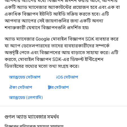
আপনার অ্যাপের মধ্যে বিজ্ঞাপন প্রদর্শন করার আগে, আপনার
একটি অ্যাড ম্যানেজার অ্যাকাউন্টের প্রয়োজন হবে এবং এক বা
একাধিক বিজ্ঞাপন ইউনিট আইডি সক্রিয় করতে হবে। এটি
আপনার অ্যাপের সেই জায়গাগুলির জন্য একটি অনন্য
শনাক্তকারী যেখানে বিজ্ঞাপনগুলি প্রদর্শিত হয়৷
অ্যাড ম্যানেজার Google মোবাইল বিজ্ঞাপন SDK ব্যবহার করে
যা অ্যাপ ডেভেলপারদের তাদের ব্যবহারকারীদের সম্পর্কে
অন্তর্দৃষ্টি পেতে এবং বিজ্ঞাপনের আয় বাড়াতে সাহায্য করে। এটি
করতে, মোবাইল বিজ্ঞাপন SDK-এর ডিফল্ট ইন্টিগ্রেশন
ডিভাইসের তথ্যের মতো তথ্য সংগ্রহ করে।
অ্যান্ড্রয়েড সেটআপ
iOS সেটআপ
ঐক্য সেটআপ
ফ্লটার সেটআপ
অ্যান্ড্রয়েড (লেগ্যাসি)
গুগল অ্যাড ম্যানেজার সমর্থন
বিজ্ঞাপন পরিচালক সহায়তা সম্প্রদায়