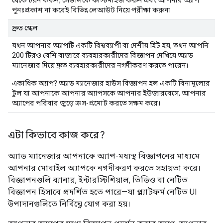
থেকে চয়ন করুন, সেগুলিকে কাস্টমাইজ করুন এবং আপনার অ্যাপ
পুনঃপ্রকাশ না করেই বিভিন্ন লেআউট নিয়ে পরীক্ষা করুন৷
দ্রুত স্কেল
যখন আপনার অ্যাপটি একটি বিশ্বব্যাপী বা দেশীয় হিট হয়, তখন আপনি
200 টিরও বেশি বাজারে ব্যবহারকারীদের বিজ্ঞাপন দেখিয়ে অ্যাড
ম্যানেজার দিয়ে দ্রুত ব্যবহারকারীদের নগদীকরণ করতে পারেন৷
একাধিক অ্যাপ? অ্যাড ম্যানেজার হাউস বিজ্ঞাপন হল একটি বিনামূল্যের
টুল যা আপনাকে আপনার অ্যাপসকে আপনার ইউজারবেসে, আপনার
অ্যাপের পরিবার জুড়ে ক্রস-প্রমোট করতে সক্ষম করে।
এটা কিভাবে কাজ করে?
অ্যাড ম্যানেজার আপনাকে অ্যাপ-মধ্যস্থ বিজ্ঞাপনের মাধ্যমে
আপনার মোবাইল অ্যাপকে নগদীকরণ করতে সহায়তা করে।
বিজ্ঞাপনগুলি ব্যানার, ইন্টারস্টিশিয়াল, ভিডিও বা নেটিভ
বিজ্ঞাপন হিসাবে প্রদর্শিত হতে পারে—যা প্ল্যাটফর্ম নেটিভ UI
উপাদানগুলিতে নির্বিঘ্নে যোগ করা হয়।