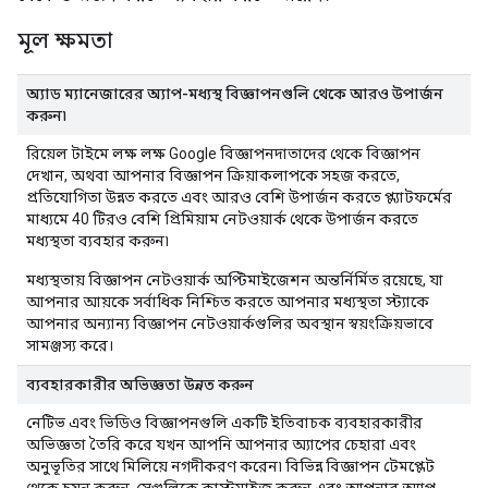
মূল ক্ষমতা
অ্যাড ম্যানেজারের অ্যাপ-মধ্যস্থ বিজ্ঞাপনগুলি থেকে আরও উপার্জন
করুন৷
রিয়েল টাইমে লক্ষ লক্ষ Google বিজ্ঞাপনদাতাদের থেকে বিজ্ঞাপন
দেখান, অথবা আপনার বিজ্ঞাপন ক্রিয়াকলাপকে সহজ করতে,
প্রতিযোগিতা উন্নত করতে এবং আরও বেশি উপার্জন করতে প্ল্যাটফর্মের
মাধ্যমে 40 টিরও বেশি প্রিমিয়াম নেটওয়ার্ক থেকে উপার্জন করতে
মধ্যস্থতা ব্যবহার করুন৷
মধ্যস্থতায় বিজ্ঞাপন নেটওয়ার্ক অপ্টিমাইজেশন অন্তর্নির্মিত রয়েছে, যা
আপনার আয়কে সর্বাধিক নিশ্চিত করতে আপনার মধ্যস্থতা স্ট্যাকে
আপনার অন্যান্য বিজ্ঞাপন নেটওয়ার্কগুলির অবস্থান স্বয়ংক্রিয়ভাবে
সামঞ্জস্য করে।
ব্যবহারকারীর অভিজ্ঞতা উন্নত করুন
নেটিভ এবং ভিডিও বিজ্ঞাপনগুলি একটি ইতিবাচক ব্যবহারকারীর
অভিজ্ঞতা তৈরি করে যখন আপনি আপনার অ্যাপের চেহারা এবং
অনুভূতির সাথে মিলিয়ে নগদীকরণ করেন৷ বিভিন্ন বিজ্ঞাপন টেমপ্লেট