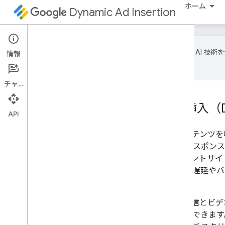
ホーム
Dynamic Ad Insertion
Google は A
情報
場合があります。
チャット
ダイナミック広告挿入（D
API
DAI を使用すると、動画コンテンツ
では広告をリクエストしてレスポンス
ます。これにより、クライアントサイ
り、コンテンツと広告の間に遅延やバ
体験が実現します。
DAI を使用すると、ライブ配信とビ
個々の広告をターゲティングできます