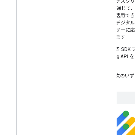
ポートされているため、マルチスクリ
に、動画向け Ad Exchange を
マティックな収益化の機会を活用でき
ツの元のフォーマットが一度デジタル化
テンツを表示している各ユーザーに応
ティング動画広告を表示できます。
DAI では、サポートされている SD
Full service API と Pod serv
を実行できます。
DAI の使用を開始するには、次のい