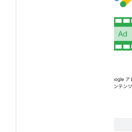
フルサービス DAI
フルサービス DAI では、Google
続配信広告が選択され、コンテンツ
まれます。
詳細