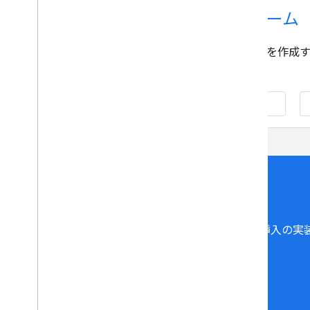
対応プラットフォーム
コンテンツのカスタム統合を作成するには
使用します。
HTML5
Android
ダイナミック広告挿入の実