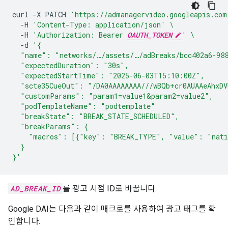
curl
-X
PATCH
'https://admanagervideo.googleapis.com
-H
'Content-Type: application/json'
\
-H
'Authorization: Bearer 
OAUTH_TOKEN
'
\
-d
'{
  "name": "networks/…/assets/…/adBreaks/bcc402a6-988
  "expectedDuration": "30s",
  "expectedStartTime": "2025-06-03T15:10:00Z",
  "scte35CueOut": "/DA0AAAAAAAA///wBQb+cr0AUAAeAhxDV
  "customParams": "param1=value1&param2=value2",
  "podTemplateName": "podtemplate"
  "breakState": "BREAK_STATE_SCHEDULED",
  "breakParams": {
    "macros": [{"key": "BREAK_TYPE", "value": "nati
  }
}'
AD_BREAK_ID
를 광고 시점 ID로 바꿉니다.
Google DAI는 다음과 같이 매크로를 사용하여 광고 태그를 확
인합니다.