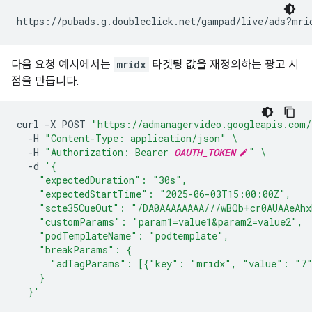
다음 요청 예시에서는
mridx
타겟팅 값을 재정의하는 광고 시
점을 만듭니다.
curl
-X
POST
"https://admanagervideo.googleapis.com/
-H
"Content-Type: application/json"
\
-H
"Authorization: Bearer 
OAUTH_TOKEN
"
\
-d
'{
    "expectedDuration": "30s",
    "expectedStartTime": "2025-06-03T15:00:00Z",
    "scte35CueOut": "/DA0AAAAAAAA///wBQb+cr0AUAAeAhx
    "customParams": "param1=value1&param2=value2",
    "podTemplateName": "podtemplate",
    "breakParams": {
      "adTagParams": [{"key": "mridx", "value": "7
    }
  }'